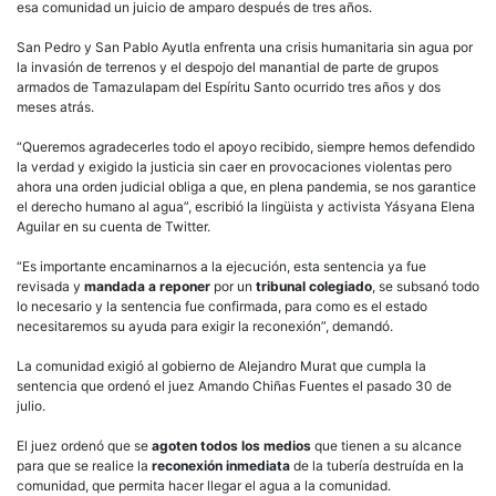
esa comunidad un juicio de amparo después de tres años.
San Pedro y San Pablo Ayutla enfrenta una crisis humanitaria sin agua por
la invasión de terrenos y el despojo del manantial de parte de grupos
armados de Tamazulapam del Espíritu Santo ocurrido tres años y dos
meses atrás.
“Queremos agradecerles todo el apoyo recibido, siempre hemos defendido
la verdad y exigido la justicia sin caer en provocaciones violentas pero
ahora una orden judicial obliga a que, en plena pandemia, se nos garantice
el derecho humano al agua”, escribió la lingüista y activista Yásyana Elena
Aguilar en su cuenta de Twitter.
“Es importante encaminarnos a la ejecución, esta sentencia ya fue
revisada y
mandada a reponer
por un
tribunal colegiado
, se subsanó todo
lo necesario y la sentencia fue confirmada, para como es el estado
necesitaremos su ayuda para exigir la reconexión”, demandó.
La comunidad exigió al gobierno de Alejandro Murat que cumpla la
sentencia que ordenó el juez Amando Chiñas Fuentes el pasado 30 de
julio.
El juez ordenó que se
agoten todos los medios
que tienen a su alcance
para que se realice la
reconexión inmediata
de la tubería destruída en la
comunidad, que permita hacer llegar el agua a la comunidad.