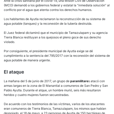
Ante la crisis sanitaria por el covid-19, una Misión Civil de Observación
(MCO) demandó a los gobiernos federal y estatal la “inmediata solución” al
conflicto por el agua que atenta contra los derechos humanos.
Los habitantes de Ayutla reclamaron la reconstrucción de su sistema de
agua potable (tanques) y la reconexión de la tubería destruida.
El Juez federal dictaminó que el municipio de Tamazulapam y su agencia
Tierra Blanca restituyan a los quejosos el pleno goce de sus derecho
violado.
Por consiguiente, el presidente municipal de Ayutla exige se dé
cumplimiento a la sentencia del 795/2017 con la reconexión del sistema de
agua potable de manera urgente.
El ataque
La mañana del 5 de junio de 2017, un grupo de
paramilitare
s atacó con
armas largas en la zona de El Manantial a comuneros de San Pedro y San
Pablo Ayutla. Durante el atque, un hombre murió, seis más resultaron
heridos y cuatro mujeres fueron secuestradas.
De acuerdo con los testimonios de las víctimas, varios de los atacantes
eran comuneros de Tierra Blanca, Tamazulapam, los mismos que habían
despojado, el 18 de mayo, a 23 personas de Ayutla de 150 hectáreas de