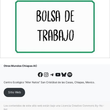
Otros Mundos Chiapas AC
Facebook
Instagram
Telegram
YouTube
Bluesky
Spotify
Centro Ecológico "Alter Natos" San Cristóbal de las Casas, Chiapas, Mexico.
Sitio Web
Los contenidos de este sitio web están bajo una
Licencia Creative Commons By-Nc-
Nd
.