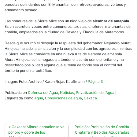
parcelas colindantes con El Manantial, con retroexcavadoras, volteos y
armamento pesado.
Las honduras de la Sierra Mixe son un nido viejo de
siembra de amapola
.
Es un secreto a voces entre comuneros, taxistas, choferes, marchantas de
comida, empleados en la ciudad de Oaxaca y Tlacolula de Matamoros.
Desde que ocurrió el despojo la respuesta del gobernador Alejandro Murat
Hinojosa ha sido la simulación y la complicidad con los agresores, mientras
la Sierra Mixe se convierte en una nueva ruta de siembra de amapola.
Murat Hinojosa se ha negado a atender el asunto como prioritario y ha
desechado posibilidad alguna que el tema de fondo sea el control del
territorio por el narcotráfico.
Imagen: Foto: Archivo / Karen Rojas Kauffmann /
Página 3
Publicada en
Defensa del Agua
,
Noticias
,
Privatización del Agua
|
Etiquetada como
Agua
,
Conseciones de agua
,
Oaxaca
Navegación
Oaxaca: Minera canadiense va
Petición: Prohibición de Comida
por oro y cobre de los
Chatarra y Bebidas Azucaradas
de