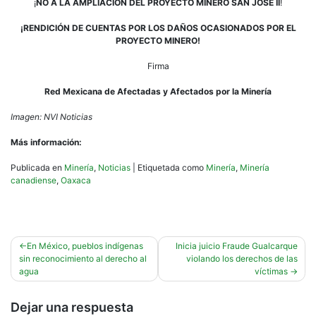
¡
NO A LA AMPLIACIÓN DEL PROYECTO MINERO SAN JOSÉ II
!
¡RENDICIÓN DE CUENTAS POR LOS DAÑOS OCASIONADOS POR EL
PROYECTO MINERO!
Firma
Red Mexicana de Afectadas y Afectados por la Minería
Imagen: NVI Noticias
Más información:
Publicada en
Minería
,
Noticias
|
Etiquetada como
Minería
,
Minería
canadiense
,
Oaxaca
Navegación
En México, pueblos indígenas
Inicia juicio Fraude Gualcarque
sin reconocimiento al derecho al
violando los derechos de las
de
agua
víctimas
entradas
Dejar una respuesta