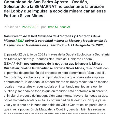
Comunidad de San Pedro Apóstol, Ocotlán,
Solicitando a la SEMARNAT no ceder ante la presión
del Lobby que impulsa la ecocida minera canadiense
Fortuna Silver Mines
Publicada el
25/08/2021
|
por
Otros Mundos AC
Comunicado de la Red Mexicana de Afectadas y Afectados de la
Minería
REMA
sobre la voracidad minera en México y la resistencia de
los pueblos en la defensa de su territorio – A 21 de agosto del 2021
El pasado 22 de julio de 2021 a través de la Gaceta Ecológica la Secretaría
de Medio Ambiente y Recursos Naturales del Gobierno Federal
(SEMARNAT),
nos enteramos de la negativa que le hace a la Minera
Cuzcatlán, filial de la Canadiense Fortuna Silver Mines,
relacionada con
el permiso de ampliación del proyecto minero denominado “San José II”.
No obstante, la soberbia y la impunidad con la que opera esta empresa
contaminante, inició todo un procedimiento de lobby mediático en medios
locales -estatales y redes sociales-, intentando manipular la opinión
pública y sacando de foco lo que en realidad está conforme a su derecho
al iniciar el proceso de impugnación para intentar revertir la negativa que,
por el momento acota y evita la continuidad de la destrucción que ya se
vive y se siente en la zona conocida de Valles Centrales, en particular lo
que vive la población de Magdalena Ocotlán, pero también las secuelas
que se empiezan a sentir en el municipio vecino que corresponde a San