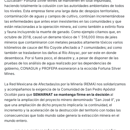
Cuzcatlán- Fortuna Silver Mines se mantienen en total impunidad,
haciendo totalmente la colusión con las autoridades ambientales de todos
los niveles. Esta empresa tiene una larga data de: despojos territoriales,
contaminación de aguas y campos de cultivo, continúan incrementándose
las enfermedades que antes eran inexistentes en las comunidades y que
están relacionadas a la operación minera, así como también a extinto flora
y fauna incluyendo la muerte de ganado. Como ejemplo citamos que, en
octubre de 2018, causó un derrame tóxico de 1´516,000 litros de jales
mineros que contaminaron con metales pesados altamente tóxicos varios
kilómetros de cauce del Río Coyote afectado a 7 comunidades; así como
también se trasladaron los daños al Río Atoyac, por ser este en donde
desemboca. Por si fuera poco, el desastre y, a pesar de disponer de las
pruebas de los análisis de agua realizado por las dependencias de
gobierno, CONAGUA y PROFEPA exoneraron a la ecocida Fortuna Silver
Mines.
La Red Mexicana de Afectadas/os por la Minería (REMA) nos solidarizamos
y acompañamos la exigencia de la Comunidad de San Pedro Apóstol
Ocotlán para que
SEMARNAT se mantenga firme en la decisión
al
negarle la ampliación del proyecto minero denominado “San José II”, ya
que una ampliación de dicho proyecto implicaría: la continuidad, el
incremento y la aceleración de la destrucción del territorio con todas las
consecuencias que todo mundo sabe genera la extracción minera en el
mundo entero.