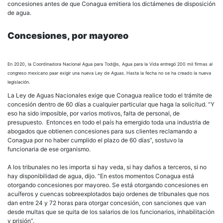
concesiones antes de que Conagua emitiera los dictámenes de disposición
de agua.
Concesiones, por mayoreo
En 2020, la Coordinadora Nacional Agua para Tod@s, Agua para la Vida entregó 200 mil firmas al
congreso mexicano paar exigir una nueva Ley de Aguas. Hasta la fecha no se ha creado la nueva
legislación.
La Ley de Aguas Nacionales exige que Conagua realice todo el trámite de
concesión dentro de 60 días a cualquier particular que haga la solicitud. “Y
eso ha sido imposible, por varios motivos, falta de personal, de
presupuesto. Entonces en todo el país ha emergido toda una industria de
abogados que obtienen concesiones para sus clientes reclamando a
Conagua por no haber cumplido el plazo de 60 días”, sostuvo la
funcionaria de ese organismo.
A los tribunales no les importa si hay veda, si hay daños a terceros, si no
hay disponibilidad de agua, dijo. “En estos momentos Conagua está
otorgando concesiones por mayoreo. Se está otorgando concesiones en
acuíferos y cuencas sobreexplotados bajo ordenes de tribunales que nos
dan entre 24 y 72 horas para otorgar concesión, con sanciones que van
desde multas que se quita de los salarios de los funcionarios, inhabilitación
y prisión”.