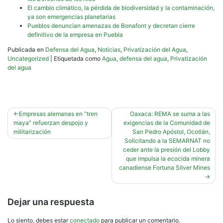
El cambio climático, la pérdida de biodiversidad y la contaminación,
ya son emergencias planetarias
Pueblos denuncian amenazas de Bonafont y decretan cierre
definitivo de la empresa en Puebla
Publicada en
Defensa del Agua
,
Noticias
,
Privatización del Agua
,
Uncategorized
|
Etiquetada como
Agua
,
defensa del agua
,
Privatización
del agua
Navegación
Empresas alemanas en “tren
Oaxaca: REMA se suma a las
maya” refuerzan despojo y
exigencias de la Comunidad de
de
militarización
San Pedro Apóstol, Ocotlán,
entradas
Solicitando a la SEMARNAT no
ceder ante la presión del Lobby
que impulsa la ecocida minera
canadiense Fortuna Silver Mines
Dejar una respuesta
Lo siento, debes estar
conectado
para publicar un comentario.