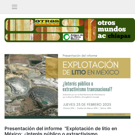
Saltar
al
contenido
Presentación del informe “Explotación de litio en
México: ¿Interés público o extractivismo