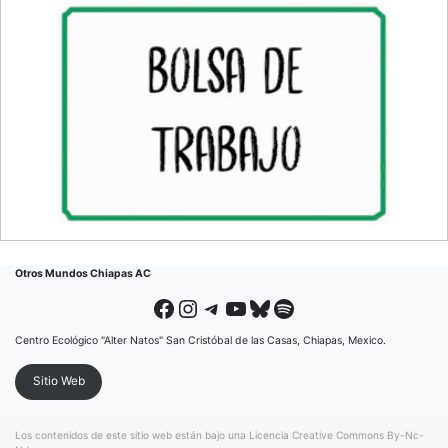
Otros Mundos Chiapas AC
Facebook
Instagram
Telegram
YouTube
Bluesky
Spotify
Centro Ecológico "Alter Natos" San Cristóbal de las Casas, Chiapas, Mexico.
Sitio Web
Los contenidos de este sitio web están bajo una
Licencia Creative Commons By-Nc-