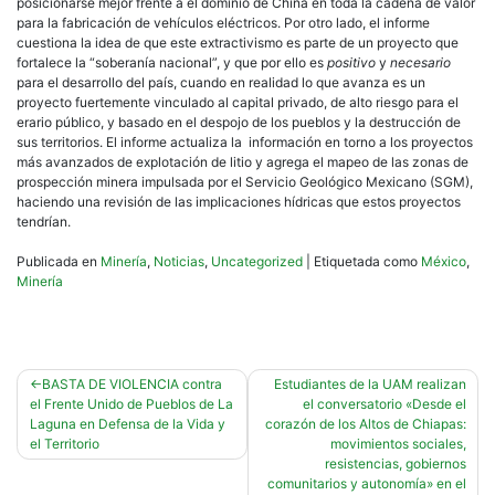
posicionarse mejor frente a el dominio de China en toda la cadena de valor
para la fabricación de vehículos eléctricos. Por otro lado, el informe
cuestiona la idea de que este extractivismo es parte de un proyecto que
fortalece la “soberanía nacional”, y que por ello es
positivo
y
necesario
para el desarrollo del país, cuando en realidad lo que avanza es un
proyecto fuertemente vinculado al capital privado, de alto riesgo para el
erario público, y basado en el despojo de los pueblos y la destrucción de
sus territorios. El informe actualiza la información en torno a los proyectos
más avanzados de explotación de litio y agrega el mapeo de las zonas de
prospección minera impulsada por el Servicio Geológico Mexicano (SGM),
haciendo una revisión de las implicaciones hídricas que estos proyectos
tendrían.
Publicada en
Minería
,
Noticias
,
Uncategorized
|
Etiquetada como
México
,
Minería
Navegación
BASTA DE VIOLENCIA contra
Estudiantes de la UAM realizan
el Frente Unido de Pueblos de La
el conversatorio «Desde el
de
Laguna en Defensa de la Vida y
corazón de los Altos de Chiapas:
entradas
el Territorio
movimientos sociales,
resistencias, gobiernos
comunitarios y autonomía» en el