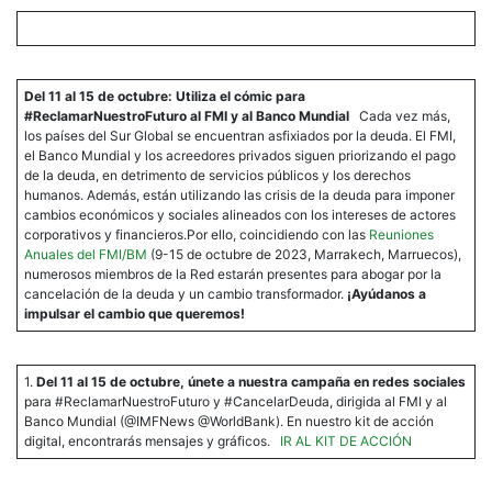
Del 11 al 15 de octubre: Utiliza el cómic para
#ReclamarNuestroFuturo al FMI y al Banco Mundial
Cada vez más,
los países del Sur Global se encuentran asfixiados por la deuda. El FMI,
el Banco Mundial y los acreedores privados siguen priorizando el pago
de la deuda, en detrimento de servicios públicos y los derechos
humanos. Además, están utilizando las crisis de la deuda para imponer
cambios económicos y sociales alineados con los intereses de actores
corporativos y financieros.Por ello, coincidiendo con las
Reuniones
Anuales del FMI/BM
(9-15 de octubre de 2023, Marrakech, Marruecos),
numerosos miembros de la Red estarán presentes para abogar por la
cancelación de la deuda y un cambio transformador.
¡Ayúdanos a
impulsar el cambio que queremos!
1.
Del 11 al 15 de octubre, únete a nuestra campaña en redes sociales
para #ReclamarNuestroFuturo y #CancelarDeuda, dirigida al FMI y al
Banco Mundial (@IMFNews @WorldBank). En nuestro kit de acción
digital, encontrarás mensajes y gráficos.
IR AL KIT DE ACCIÓN