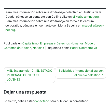
Para más información sobre nuestro trabajo colectivo en Justicia de la
Deuda, póngase en contacto con Collins Liko en
cliko@escr-net.org
.
Para más información sobre nuestro trabajo en torno a la captura
corporativa, póngase en contacto con Mona Sabella en
msabella@escr-
net.org
.
Publicada en
Capitalismo
,
Empresas y Derechos Humanos
,
Modelo
Corporación Nación
,
Noticias
|
Etiquetada como
Poder Coorporativo
Navegación
EL Escaramujo 121: EL ESTADO
Solidaridad internacionalista con
MEXICANO CONTRA SUS
el pueblo palestino
de
JÓVENES
entradas
Dejar una respuesta
Lo siento, debes estar
conectado
para publicar un comentario.