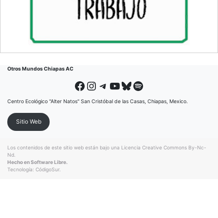
Otros Mundos Chiapas AC
Facebook
Instagram
Telegram
YouTube
Bluesky
Spotify
Centro Ecológico "Alter Natos" San Cristóbal de las Casas, Chiapas, Mexico.
Sitio Web
Los contenidos de este sitio web están bajo una
Licencia Creative Commons By-Nc-
Nd
.
Hecho en Software Libre.
Tecnología:
CódigoSur
.