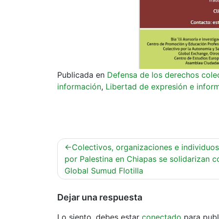
Publicada en
Defensa de los derechos cole
información
,
Libertad de expresión e infor
Navegación
Colectivos, organizaciones e individuos
de
por Palestina en Chiapas se solidarizan c
Global Sumud Flotilla
entradas
Dejar una respuesta
Lo siento, debes estar
conectado
para publ