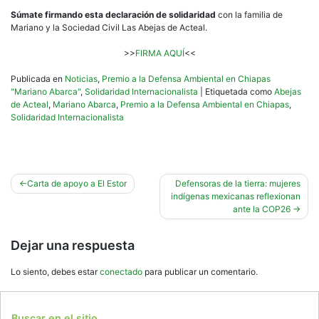
Súmate firmando esta declaración de solidaridad
con la familia de
Mariano y la Sociedad Civil Las Abejas de Acteal.
>>
FIRMA AQUÍ
<<
Publicada en
Noticias
,
Premio a la Defensa Ambiental en Chiapas
"Mariano Abarca"
,
Solidaridad Internacionalista
|
Etiquetada como
Abejas
de Acteal
,
Mariano Abarca
,
Premio a la Defensa Ambiental en Chiapas
,
Solidaridad Internacionalista
Navegación
Carta de apoyo a El Estor
Defensoras de la tierra: mujeres
indígenas mexicanas reflexionan
de
ante la COP26
entradas
Dejar una respuesta
Lo siento, debes estar
conectado
para publicar un comentario.
Buscar en el sitio