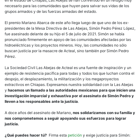
en el estado de Chiapas, Las Abejas se han convertido en un refugio muy
necesario para las comunidades que huyen para salvar sus vidas de los
grupos armados y de las fuerzas armadas del estado.
El premio Mariano Abarca de este año llega luego de que uno de los ex-
presidentes de la Mesa Directiva de Las Abejas, Simón Pedro Pérez López,
fue asesinado delante de su hijo el 5 de julio de 2021. Simón se había
pronunciado firmemente en apoyo de las comunidades afectadas por las
hidroeléctricas y los proyectos mineros. Hoy, las comunidades no sólo
buscan justicia por la masacre de Acteal, sino también por Simón Pedro
Pérez.
La Sociedad Civil Las Abejas de Acteal es una fuente de inspiración y un
ejemplo de resistencia pacífica para todas y todos los que luchan contra el
despojo, el desplazamiento, la militarización y los megaproyectos
extractivos en Chiapas. Expresamos nuestra solidaridad con la Las Abejas
y
hacemos un llamado a las autoridades mexicanas para que inicien una
investigación imparcial y exhaustiva por el asesinato de Simón Pedro y
lleven a los responsables ante la justicia
.
A doce años del asesinato de Mariano,
nos solidarizamos con su familia y
nos comprometemos a seguir apoyando sus esfuerzos para lograr
justicia.
¿Qué puedes hacer tú?
Firma esta
petición
y exige justicia para Simón: