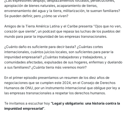
que
¿Las expresiones despojo, desplazamientos forzados, persecuciones,
no
apropiación de bienes naturales, acaparamiento de tierras,
ven,
envenenamiento del agua y la tierra, militarización, te suenan familiares?
cora
Se pueden definir, pero ¿cómo se viven?
que
sient
Amigos de la Tierra América Latina y el Caribe presenta “Ojos que no ven,
corazón que siente”, un podcast que repasa las luchas de los pueblos del
mundo para parar la impunidad de las empresas transnacionales.
¿Cuánto daño es suficiente para decir basta? ¿Cuántas cortes
internacionales, cuántos juicios locales, son suficientes para parar la
impunidad empresarial? ¿Cuántas trabajadoras y trabajadores, y
comunidades afectadas, expulsadas de sus hogares, enfermas y duelando
a sus familiares? ¿Cuánta tierra más veremos morir?
En el primer episodio presentamos un resumen de los diez años de
negociaciones que se cumplen este 2024, en el Consejo de Derechos
Humanos de ONU, por un instrumento internacional que obligue por ley a
las empresas transnacionales a respetar los derechos humanos.
Te invitamos a escuchar hoy
“Legal y obligatorio: una historia contra la
impunidad empresarial”
.