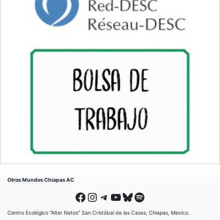
Otros Mundos Chiapas AC
Facebook
Instagram
Telegram
YouTube
Bluesky
Spotify
Centro Ecológico "Alter Natos" San Cristóbal de las Casas, Chiapas, Mexico.