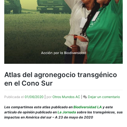
Atlas del agronegocio transgénico
en el Cono Sur
en
Publicada el
01/06/2020
|
por
Otros Mundos AC
|
Dejar un comentario
Atla
del
Les compartimos este atlas publicado en
Biodiversidad LA
y este
agro
artículo de opinión publicado en
La Jornada
sobre los transgénicos, sus
tran
impactos en América del sur – A 23 de
mayo de 2020
en