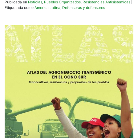
Publicada en
Noticias
,
Pueblos Organizados
,
Resistencias Antisistemicas
|
Etiquetada como
Ámerica Latina
,
Defensoras y defensores