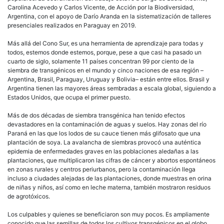
Carolina Acevedo y Carlos Vicente, de Acción por la Biodiversidad,
Argentina, con el apoyo de Darío Aranda en la sistematización de talleres
presenciales realizados en Paraguay en 2019.
Más allá del Cono Sur, es una herramienta de aprendizaje para todas y
todos, estemos donde estemos, porque, pese a que casi ha pasado un
cuarto de siglo, solamente 11 países concentran 99 por ciento de la
siembra de transgénicos en el mundo y cinco naciones de esa región –
Argentina, Brasil, Paraguay, Uruguay y Bolivia– están entre ellos. Brasil y
Argentina tienen las mayores áreas sembradas a escala global, siguiendo a
Estados Unidos, que ocupa el primer puesto.
Más de dos décadas de siembra transgénica han tenido efectos
devastadores en la contaminación de aguas y suelos. Hay zonas del río
Paraná en las que los lodos de su cauce tienen más glifosato que una
plantación de soya. La avalancha de siembras provocó una auténtica
epidemia de enfermedades graves en las poblaciones aledañas a las
plantaciones, que multiplicaron las cifras de cáncer y abortos espontáneos
en zonas rurales y centros periurbanos, pero la contaminación llega
incluso a ciudades alejadas de las plantaciones, donde muestras en orina
de niñas y niños, así como en leche materna, también mostraron residuos
de agrotóxicos.
Los culpables y quienes se beneficiaron son muy pocos. Es ampliamente
conocido que las semillas de todos los cultivos transgénicos en el globo