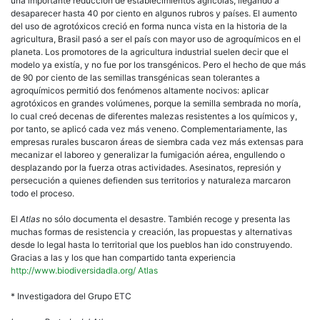
una importante reducción de establecimientos agrícolas, llegando a
desaparecer hasta 40 por ciento en algunos rubros y países. El aumento
del uso de agrotóxicos creció en forma nunca vista en la historia de la
agricultura, Brasil pasó a ser el país con mayor uso de agroquímicos en el
planeta. Los promotores de la agricultura industrial suelen decir que el
modelo ya existía, y no fue por los transgénicos. Pero el hecho de que más
de 90 por ciento de las semillas transgénicas sean tolerantes a
agroquímicos permitió dos fenómenos altamente nocivos: aplicar
agrotóxicos en grandes volúmenes, porque la semilla sembrada no moría,
lo cual creó decenas de diferentes malezas resistentes a los químicos y,
por tanto, se aplicó cada vez más veneno. Complementariamente, las
empresas rurales buscaron áreas de siembra cada vez más extensas para
mecanizar el laboreo y generalizar la fumigación aérea, engullendo o
desplazando por la fuerza otras actividades. Asesinatos, represión y
persecución a quienes defienden sus territorios y naturaleza marcaron
todo el proceso.
El
Atlas
no sólo documenta el desastre. También recoge y presenta las
muchas formas de resistencia y creación, las propuestas y alternativas
desde lo legal hasta lo territorial que los pueblos han ido construyendo.
Gracias a las y los que han compartido tanta experiencia
http://www.biodiversidadla.org/ Atlas
* Investigadora del Grupo ETC