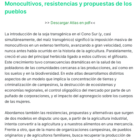
el
Monocultivos, resistencias y propuestas de los
Con
pueblos
Sur
>>
Descargar Atlas en pdf
<<
La introducción de la soja transgénica en el Cono Sur (y, casi
simultáneamente, del maíz transgénico) significó la imposición masiva de
monocultivos en un extenso territorio, avanzando a gran velocidad, como
nunca antes había ocurrido en la historia de la agricultura. Paralelamente,
creció el uso del principal herbicida ligado a estos cultivos: el glifosato.
Este crecimiento tuvo consecuencias dramáticas en la salud de lxs
pobladorxs de las comunidades cercanas a las producciones, así como en
los suelos y en la biodiversidad. En este atlas desarrollamos distintos
aspectos de un modelo que implica la concentración de tierras y
criminalización de campesinxs, la destrucción de ecosistemas y
economías regionales, el control oligopólico del mercado por parte de un
puñado de corporaciones, y el impacto del agronegocio sobre los cuerpos
de las mujeres.
Abordamos también las resistencias, propuestas y alternativas que surgen
de dos modelos en disputa: uno que, a partir de la agricultura industrial,
intenta convertir a la agricultura y a nuestros alimentos en una mercancía.
Frente a otro, que de la mano de organizaciones campesinas, de pueblos
originarios y de agricultorxs familiares, busca recuperar la producción de