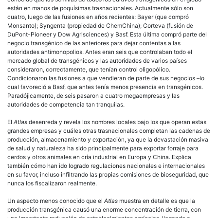
están en manos de poquísimas trasnacionales. Actualmente sólo son
cuatro, luego de las fusiones en años recientes: Bayer (que compró
Monsanto); Syngenta (propiedad de ChemChina); Corteva (fusión de
DuPont-Pioneer y Dow Agrisciences) y Basf. Esta última compró parte del
negocio transgénico de las anteriores para dejar contentas a las
autoridades antimonopolios. Antes eran seis que controlaban todo el
mercado global de transgénicos y las autoridades de varios países
consideraron, correctamente, que tenían control oligopólico.
Condicionaron las fusiones a que vendieran de parte de sus negocios –lo
cual favoreció a Basf, que antes tenía menos presencia en transgénicos.
Paradójicamente, de seis pasaron a cuatro megaempresas y las
autoridades de competencia tan tranquilas.
El
Atlas
desenreda y revela los nombres locales bajo los que operan estas
grandes empresas y cuáles otras trasnacionales completan las cadenas de
producción, almacenamiento y exportación, ya que la devastación masiva
de salud y naturaleza ha sido principalmente para exportar forraje para
cerdos y otros animales en cría industrial en Europa y China. Explica
también cómo han ido logrado regulaciones nacionales e internacionales
en su favor, incluso infiltrando las propias comisiones de bioseguridad, que
nunca los fiscalizaron realmente.
Un aspecto menos conocido que el
Atlas
muestra en detalle es que la
producción transgénica causó una enorme concentración de tierra, con