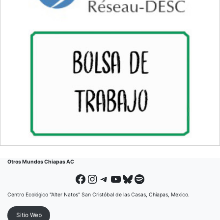
Otros Mundos Chiapas AC
Facebook
Instagram
Telegram
YouTube
Bluesky
Spotify
Centro Ecológico "Alter Natos" San Cristóbal de las Casas, Chiapas, Mexico.
Sitio Web