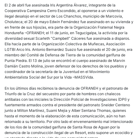
El 2 de abril fue asesinada Iris Argentina Álvarez, integrante de la
Cooperativa Campesina Cerro Escondido, al oponerse a un violento e
ilegal desalojo en el sector de Los Chanchos, municipio de Marcovia,
Choluteca; el 20 de mayo Edwin Fernández fue asesinado en su vivienda y
en frente de sus hijos/as, era parte de la Organización Fraternal Negra
Hondureña –OFRANEH; el 11 de junio, en Tegucigalpa, la activista por la
diversidad sexual Scarleth “Campbell” Cáceres fue asesinada a disparos.
Ella hacía parte de la Organización Colectiva de Muñecas, Asociación
LGTBI Arco Iris. Antonio Bernardez Suazo fue asesinado el 20 de junio, era
miembro del Comité de Defensa de Tierra de la comunidad garífuna de
Punta Piedra. El 13 de julio se encontró el cuerpo asesinado de Marvin
Damián Castro Molina, joven defensor de los derechos de los pueblos y
coordinador de la secretaría de la Juventud en el Movimiento
Ambientalista Social del Sur por la Vida –MASSVida.
En los últimos días recibimos la denuncia de OFRANEH y el patronato de
Triunfo de la Cruz del secuestro por parte de hombres con chalecos
antibalas con las iniciales la Dirección Policial de Investigaciones (DPI) y
fuertemente armados contra el presidente del patronato Sneider Centeno
junto a Milton Martínez, Suami Mejia y Alber Sentana Thomas, quienes
hasta el momento de la elaboración de esta comunicación, aún no han
retornado a su territorio. Por otro lado el envenenamiento mal intencionado
de los ríos de la comunidad garífuna de Santa Rosa de Aguan por la
denuncia de la construcción ilegal de un Resort, esto supone un ecocidio y