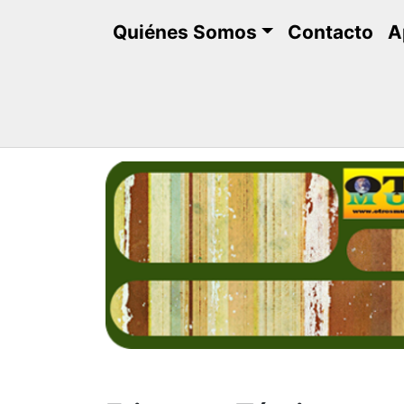
Saltar
Quiénes Somos
Contacto
A
al
contenido