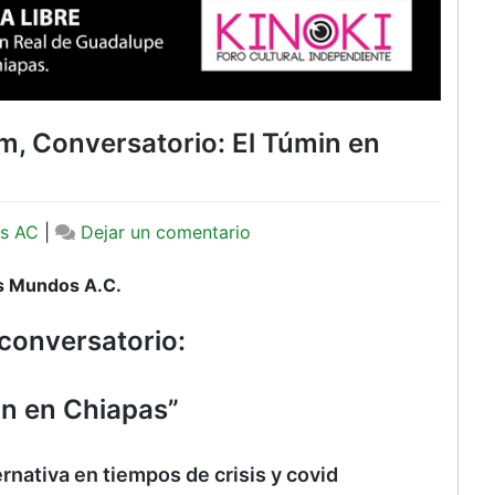
m, Conversatorio: El Túmin en
en
s AC
|
Dejar un comentario
Lunes
14
s Mundos A.C.
de
l conversatorio:
septiembre,
6
pm,
in en Chiapas”
Conversatorio:
El
Túmin
rnativa en tiempos de crisis y covid