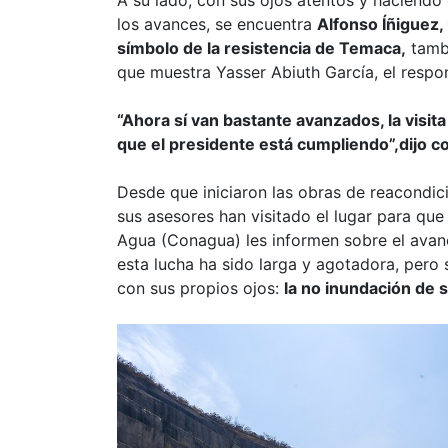
A su lado, con sus ojos atentos y haciendo
los avances, se encuentra
Alfonso Íñiguez
símbolo de la resistencia de Temaca,
tambi
que muestra Yasser Abiuth García, el respo
“Ahora sí van bastante avanzados, la visi
que el presidente está cumpliendo”,dijo c
Desde que iniciaron las obras de reacondic
sus asesores han visitado el lugar para que
Agua (Conagua) les informen sobre el avanc
esta lucha ha sido larga y agotadora, pero 
con sus propios ojos:
la no inundación de