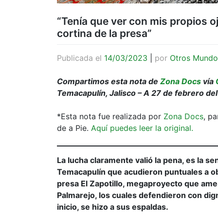
“Tenía que ver con mis propios o
cortina de la presa”
Publicada el
14/03/2023
|
por
Otros Mundo
Compartimos esta nota de
Zona Docs
vía
Temacapulín, Jalisco – A 27 de febrero de
*Esta nota fue realizada por
Zona Docs
, p
de a Pie.
Aquí puedes leer la original.
La lucha claramente valió la pena, es la s
Temacapulín que acudieron puntuales a obs
presa El Zapotillo, megaproyecto que ame
Palmarejo, los cuales defendieron con dig
inicio, se hizo a sus espaldas.