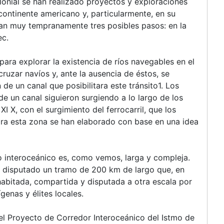
nial se han realizado proyectos y exploraciones
 continente americano y, particularmente, en su
aban muy tempranamente tres posibles pasos: en la
ec.
ra explorar la existencia de ríos navegables en el
uzar navíos y, ante la ausencia de éstos, se
de un canal que posibilitara este tránsito1. Los
e un canal siguieron surgiendo a lo largo de los
o XI X, con el surgimiento del ferrocarril, que los
ra esta zona se han elaborado con base en una idea
to interoceánico es, como vemos, larga y compleja.
an disputado un tramo de 200 km de largo que, en
abitada, compartida y disputada a otra escala por
genas y élites locales.
el Proyecto de Corredor Interoceánico del Istmo de