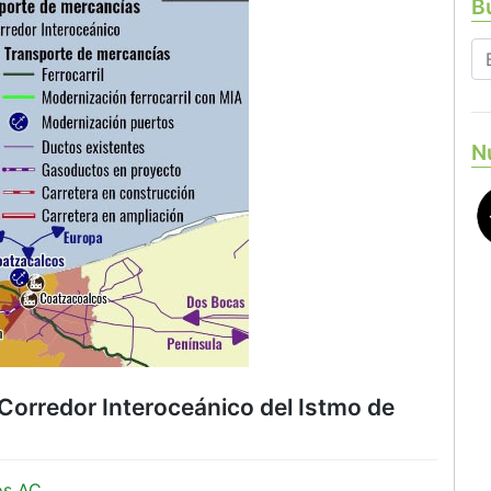
Bu
N
 Corredor Interoceánico del Istmo de
os AC