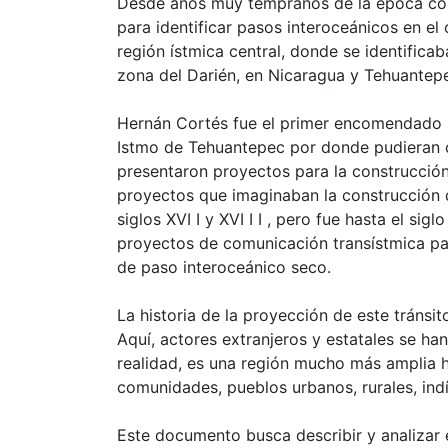
Desde años muy tempranos de la época colo
para identificar pasos interoceánicos en el
región ístmica central, donde se identific
zona del Darién, en Nicaragua y Tehuantep
Hernán Cortés fue el primer encomendado pa
Istmo de Tehuantepec por donde pudieran cr
presentaron proyectos para la construcción 
proyectos que imaginaban la construcción d
siglos XVI I y XVI I I , pero fue hasta el sigl
proyectos de comunicación transístmica pa
de paso interoceánico seco.
La historia de la proyección de este tránsi
Aquí, actores extranjeros y estatales se h
realidad, es una región mucho más amplia h
comunidades, pueblos urbanos, rurales, indí
Este documento busca describir y analizar 