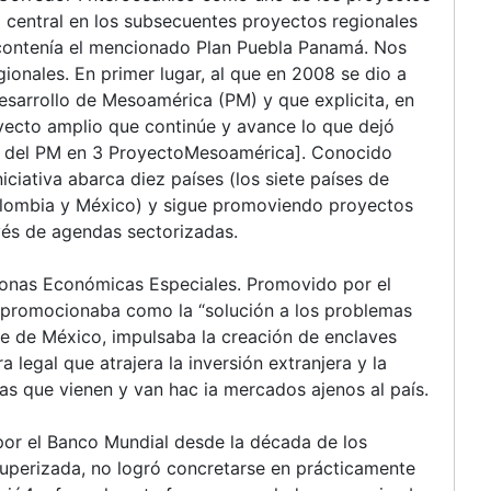
o central en los subsecuentes proyectos regionales
contenía el mencionado Plan Puebla Panamá. Nos
ionales. En primer lugar, al que en 2008 se dio a
sarrollo de Mesoamérica (PM) y que explicita, en
oyecto amplio que continúe y avance lo que dejó
es del PM en 3 ProyectoMesoamérica]. Conocido
ciativa abarca diez países (los siete países de
olombia y México) y sigue promoviendo proyectos
avés de agendas sectorizadas.
 Zonas Económicas Especiales. Promovido por el
 promocionaba como la “solución a los problemas
te de México, impulsaba la creación de enclaves
 legal que atrajera la inversión extranjera y la
s que vienen y van hac ia mercados ajenos al país.
or el Banco Mundial desde la década de los
auperizada, no logró concretarse en prácticamente