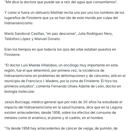
“Me dice la doctora que puede ser a raíz del agua que consumíamos”.
Y como si fuera un obituario Matilde recita uno por uno los nombres de los
lugareños de Finisterre que ya se han ido de este mundo por culpa del
hidroarsenicismo:
María Sandoval Casillas, “en paz descanse”, Julia Rodríguez Nery,
Telésforo López y Manuel Donato.
Eran los tiempos en que todavía los ojos del orbe estaban puestos en
Finisterre.
“El doctor Luis Maeda Villalobos, un oncólogo muy importante en esta
región, fue el que determinó, por primera vez, la incidencia de
hidroarsenicismo en problemas de deformaciones y de cánceres, allá en el
municipio de Francisco I. Madero, por la zona de Finisterre. Él hizo los
primeros estudios”, comenta Fernando Ulises Adame de León, doctor en
biología molecular.
Jesús Burciaga, médico general que por más de 30 años ha estudiado el
impacto del hidroarsenicismo en la salud humana, dice que en la Laguna
existen antecedentes, desde 1958, sobre los efectos del consumo de
metales como el arsénico, el plomo y el cadnio, en el hombre.
“Ya desde 1958 hay antecedentes de cáncer de vejiga, de pulmón, de