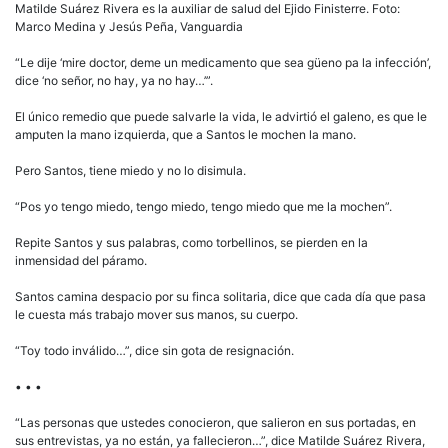
Matilde Suárez Rivera es la auxiliar de salud del Ejido Finisterre. Foto:
Marco Medina y Jesús Peña, Vanguardia
“Le dije ‘mire doctor, deme un medicamento que sea güeno pa la infección’,
dice ‘no señor, no hay, ya no hay…’”.
El único remedio que puede salvarle la vida, le advirtió el galeno, es que le
amputen la mano izquierda, que a Santos le mochen la mano.
Pero Santos, tiene miedo y no lo disimula.
“Pos yo tengo miedo, tengo miedo, tengo miedo que me la mochen”.
Repite Santos y sus palabras, como torbellinos, se pierden en la
inmensidad del páramo.
Santos camina despacio por su finca solitaria, dice que cada día que pasa
le cuesta más trabajo mover sus manos, su cuerpo.
“Toy todo inválido…”, dice sin gota de resignación.
• • •
“Las personas que ustedes conocieron, que salieron en sus portadas, en
sus entrevistas, ya no están, ya fallecieron…”, dice Matilde Suárez Rivera,