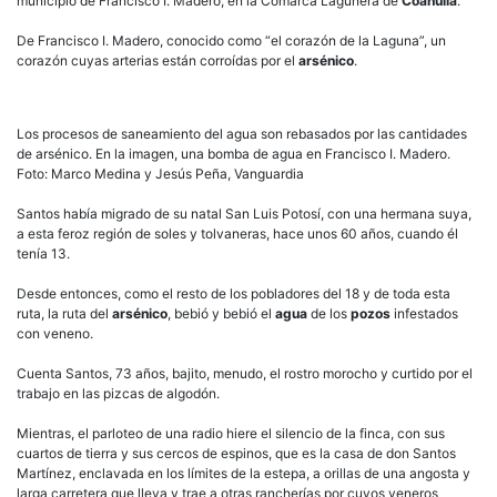
municipio de Francisco I. Madero, en la Comarca Lagunera de
Coahuila
.
De Francisco I. Madero, conocido como “el corazón de la Laguna”, un
corazón cuyas arterias están corroídas por el
arsénico
.
Los procesos de saneamiento del agua son rebasados por las cantidades
de arsénico. En la imagen, una bomba de agua en Francisco I. Madero.
Foto: Marco Medina y Jesús Peña, Vanguardia
Santos había migrado de su natal San Luis Potosí, con una hermana suya,
a esta feroz región de soles y tolvaneras, hace unos 60 años, cuando él
tenía 13.
Desde entonces, como el resto de los pobladores del 18 y de toda esta
ruta, la ruta del
arsénico
, bebió y bebió el
agua
de los
pozos
infestados
con veneno.
Cuenta Santos, 73 años, bajito, menudo, el rostro morocho y curtido por el
trabajo en las pizcas de algodón.
Mientras, el parloteo de una radio hiere el silencio de la finca, con sus
cuartos de tierra y sus cercos de espinos, que es la casa de don Santos
Martínez, enclavada en los límites de la estepa, a orillas de una angosta y
larga carretera que lleva y trae a otras rancherías por cuyos veneros