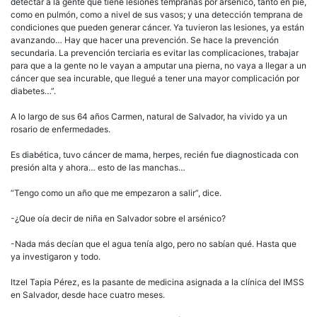
detectar a la gente que tiene lesiones tempranas por arsénico, tanto en pie,
como en pulmón, como a nivel de sus vasos; y una detección temprana de
condiciones que pueden generar cáncer. Ya tuvieron las lesiones, ya están
avanzando… Hay que hacer una prevención. Se hace la prevención
secundaria. La prevención terciaria es evitar las complicaciones, trabajar
para que a la gente no le vayan a amputar una pierna, no vaya a llegar a un
cáncer que sea incurable, que llegué a tener una mayor complicación por
diabetes…”.
A lo largo de sus 64 años Carmen, natural de Salvador, ha vivido ya un
rosario de enfermedades.
Es diabética, tuvo cáncer de mama, herpes, recién fue diagnosticada con
presión alta y ahora… esto de las manchas…
“Tengo como un año que me empezaron a salir”, dice.
-¿Que oía decir de niña en Salvador sobre el arsénico?
-Nada más decían que el agua tenía algo, pero no sabían qué. Hasta que
ya investigaron y todo.
Itzel Tapia Pérez, es la pasante de medicina asignada a la clínica del IMSS
en Salvador, desde hace cuatro meses.