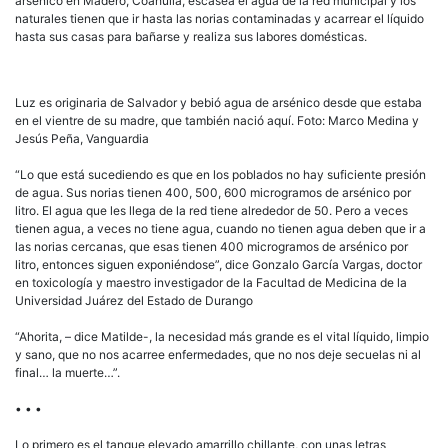
arsénico en Madero, Coahuila, escasea el agua de la red municipal y los
naturales tienen que ir hasta las norias contaminadas y acarrear el líquido
hasta sus casas para bañarse y realiza sus labores domésticas.
Luz es originaria de Salvador y bebió agua de arsénico desde que estaba
en el vientre de su madre, que también nació aquí. Foto: Marco Medina y
Jesús Peña, Vanguardia
“Lo que está sucediendo es que en los poblados no hay suficiente presión
de agua. Sus norias tienen 400, 500, 600 microgramos de arsénico por
litro. El agua que les llega de la red tiene alrededor de 50. Pero a veces
tienen agua, a veces no tiene agua, cuando no tienen agua deben que ir a
las norias cercanas, que esas tienen 400 microgramos de arsénico por
litro, entonces siguen exponiéndose”, dice Gonzalo García Vargas, doctor
en toxicología y maestro investigador de la Facultad de Medicina de la
Universidad Juárez del Estado de Durango
“Ahorita, – dice Matilde-, la necesidad más grande es el vital líquido, limpio
y sano, que no nos acarree enfermedades, que no nos deje secuelas ni al
final… la muerte…”.
• • •
Lo primero es el tanque elevado amarrillo chillante, con unas letras