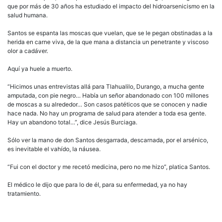
que por más de 30 años ha estudiado el impacto del hidroarsenicismo en la
salud humana.
Santos se espanta las moscas que vuelan, que se le pegan obstinadas a la
herida en carne viva, de la que mana a distancia un penetrante y viscoso
olor a cadáver.
Aquí ya huele a muerto.
“Hicimos unas entrevistas allá para Tlahualilo, Durango, a mucha gente
amputada, con pie negro… Había un señor abandonado con 100 millones
de moscas a su alrededor… Son casos patéticos que se conocen y nadie
hace nada. No hay un programa de salud para atender a toda esa gente.
Hay un abandono total…”, dice Jesús Burciaga.
Sólo ver la mano de don Santos desgarrada, descarnada, por el arsénico,
es inevitable el vahído, la náusea.
“Fui con el doctor y me recetó medicina, pero no me hizo”, platica Santos.
El médico le dijo que para lo de él, para su enfermedad, ya no hay
tratamiento.