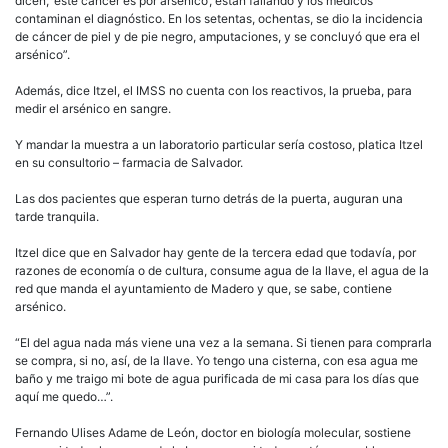
dicen, ‘este cáncer es por arsénico’, están fallando y los médicos
contaminan el diagnóstico. En los setentas, ochentas, se dio la incidencia
de cáncer de piel y de pie negro, amputaciones, y se concluyó que era el
arsénico”.
Además, dice Itzel, el IMSS no cuenta con los reactivos, la prueba, para
medir el arsénico en sangre.
Y mandar la muestra a un laboratorio particular sería costoso, platica Itzel
en su consultorio – farmacia de Salvador.
Las dos pacientes que esperan turno detrás de la puerta, auguran una
tarde tranquila.
Itzel dice que en Salvador hay gente de la tercera edad que todavía, por
razones de economía o de cultura, consume agua de la llave, el agua de la
red que manda el ayuntamiento de Madero y que, se sabe, contiene
arsénico.
“El del agua nada más viene una vez a la semana. Si tienen para comprarla
se compra, si no, así, de la llave. Yo tengo una cisterna, con esa agua me
baño y me traigo mi bote de agua purificada de mi casa para los días que
aquí me quedo…”.
Fernando Ulises Adame de León, doctor en biología molecular, sostiene