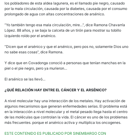
los pobladores de esta aldea lagunera, es el llamado pie negro, causado
por la mala circulación, causada por la diabetes, causada por el consumo
prolongado de agua con altas concentraciones de arsénico.
“Yo también tengo esa mala circulación, mire…”, dice Ramona Chavarría
López. 88 años, y se baja la calceta de un tirón para mostrar su tobillo
izquierdo roído por el arsénico.
“Dicen que el arsénico y que el arsénico, pero pos no, solamente Dios uno
no sabe esas cosas”, dice Ramona.
Y dice que en Covadonga conoció a personas que tenían manchas en la
piel o el pie negro, pero ya murieron…
El arsénico se las llevó…
¿QUÉ RELACIÓN HAY ENTRE EL CÁNCER Y EL ARSÉNICO?
A nivel molecular hay una interacción de los metales. Hay activación de
algunos mecanismos que generan enfermedades serias. El problema está
en la interacción a nivel molecular y el metal pesado llega hasta el centro
de las moléculas que controlan la vida. El cáncer es uno de los problemas
más frecuentes. porque el arsénico activa y multiplica los oncogenes.
ESTE CONTENIDO ES PUBLICADO POR SINEMBARGO CON