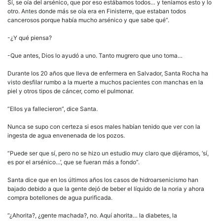
Sí, se oía del arsénico, que por eso estábamos todos… y teníamos esto y lo
otro. Antes donde más se oía era en Finisterre, que estaban todos
cancerosos porque había mucho arsénico y que sabe qué”.
-¿Y qué piensa?
-Que antes, Dios lo ayudó a uno. Tanto mugrero que uno toma…
Durante los 20 años que lleva de enfermera en Salvador, Santa Rocha ha
visto desfilar rumbo a la muerte a muchos pacientes con manchas en la
piel y otros tipos de cáncer, como el pulmonar.
“Ellos ya fallecieron”, dice Santa.
Nunca se supo con certeza si esos males habían tenido que ver con la
ingesta de agua envenenada de los pozos.
“Puede ser que sí, pero no se hizo un estudio muy claro que dijéramos, ‘sí,
es por el arsénico…’, que se fueran más a fondo”.
Santa dice que en los últimos años los casos de hidroarsenicismo han
bajado debido a que la gente dejó de beber el líquido de la noria y ahora
compra botellones de agua purificada.
“¿Ahorita?, ¿gente machada?, no. Aquí ahorita… la diabetes, la