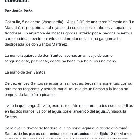
obesidad.
Por Jesús Peña
Coahuila, 5 de enero (Vanguardia).– A las 3:00 de una tarde húmeda en “La
Manada”, el pequeño rancho jaspeado de espesos pinabetes y nopaleras
frondosas, un enjambre de moscas gordas, atraído por el hedor a muerto, a
carne podrida, revolotea ávido en derredor de la mano gangrenada,
destrozada, de don Santos Martínez.
La mano izquierda de don Santos: apenas un amasijo de carne
sanguinolento, pestilente, donde no hace mucho hubo una mano.
La mano de don Santos.
De vez en vez Santos se espanta las moscas, tercas, hambrientas, con su
otra mano regordeta y tostada por el sol, que de un tiempo a la fecha ha
empezado también a picarse.
“Mire lo que tengo ái. Mire, esto, esto… Me resultaron todos estos cuerillos
en las dos manos. Es por el
agua
, por el
arsénico
del
agua
…”, masculla
Santos.
Se lo dijo un doctor de Madero: que es por el
agua
que desde crío tomó
Santos de los
pozos
contaminados con
arsénico
en el
Ejido
18 de Marzo,