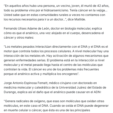
“En aquellos años hubo una persona, un vecino, joven, él murió de 42 años,
todo su problema vino por el hidroarsenicismo. Tenía cáncer en la vejiga…
Usted sabe que en estas comunidades rurales a veces no contamos con
los recursos necesarios para ir a un doctor…”, dice Matilde.
Fernando Ulises Adame de León, doctor en biología molecular, explica
cómo es que el arsénico, una vez alojado en el cuerpo, desencadena el
cáncer y otros males:
“Los metales pesados interactúan directamente con el DNA y el DNA es el
motor que controla todos los procesos celulares. A nivel molecular hay una
interacción de los metales eh. Hay activación de algunos mecanismos que
generan enfermedades serias. El problema está en la interacción a nivel
molecular y el metal pesado llega hasta el centro de las moléculas que
controlan la vida. El cáncer es uno de los problemas más frecuentes
porque el arsénico activa y multiplica los oncogenes”.
Jorge Antonio Espinosa Fematt, médico cirujano con doctorado en
medicina molecular y catedrático de la Universidad Juárez del Estado de
Durango, explica así el daño que el arsénico puede causar en el ADN:
“Genera radicales de oxígeno, que esas son moléculas que oxidan otras
moléculas, en este caso el DNA. Cuando se oxida el DNA puede degenerar
en muerte celular o cáncer, que ésta es una de las principales