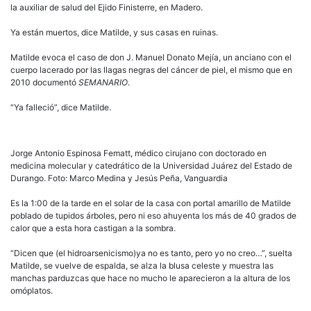
la auxiliar de salud del Ejido Finisterre, en Madero.
Ya están muertos, dice Matilde, y sus casas en ruinas.
Matilde evoca el caso de don J. Manuel Donato Mejía, un anciano con el
cuerpo lacerado por las llagas negras del cáncer de piel, el mismo que en
2010 documentó
SEMANARIO
.
“Ya falleció”, dice Matilde.
Jorge Antonio Espinosa Fematt, médico cirujano con doctorado en
medicina molecular y catedrático de la Universidad Juárez del Estado de
Durango. Foto: Marco Medina y Jesús Peña, Vanguardia
Es la 1:00 de la tarde en el solar de la casa con portal amarillo de Matilde
poblado de tupidos árboles, pero ni eso ahuyenta los más de 40 grados de
calor que a esta hora castigan a la sombra.
“Dicen que (el hidroarsenicismo)ya no es tanto, pero yo no creo…”, suelta
Matilde, se vuelve de espalda, se alza la blusa celeste y muestra las
manchas parduzcas que hace no mucho le aparecieron a la altura de los
omóplatos.