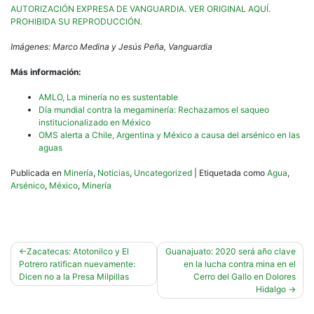
AUTORIZACIÓN EXPRESA DE VANGUARDIA. VER ORIGINAL AQUÍ.
PROHIBIDA SU REPRODUCCIÓN.
Imágenes: Marco Medina y Jesús Peña, Vanguardia
Más información:
AMLO, La minería no es sustentable
Día mundial contra la megaminería: Rechazamos el saqueo
institucionalizado en México
OMS alerta a Chile, Argentina y México a causa del arsénico en las
aguas
Publicada en
Minería
,
Noticias
,
Uncategorized
|
Etiquetada como
Agua
,
Arsénico
,
México
,
Minería
Navegación
Zacatecas: Atotonilco y El
Guanajuato: 2020 será año clave
Potrero ratifican nuevamente:
en la lucha contra mina en el
de
Dicen no a la Presa Milpillas
Cerro del Gallo en Dolores
entradas
Hidalgo