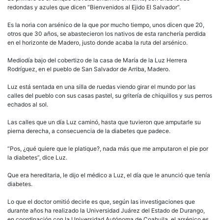
redondas y azules que dicen “Bienvenidos al Ejido El Salvador”.
Es la noria con arsénico de la que por mucho tiempo, unos dicen que 20,
otros que 30 años, se abastecieron los nativos de esta ranchería perdida
en el horizonte de Madero, justo donde acaba la ruta del arsénico.
Mediodía bajo del cobertizo de la casa de María de la Luz Herrera
Rodríguez, en el pueblo de San Salvador de Arriba, Madero.
Luz está sentada en una silla de ruedas viendo girar el mundo por las
calles del pueblo con sus casas pastel, su gritería de chiquillos y sus perros
echados al sol.
Las calles que un día Luz caminó, hasta que tuvieron que amputarle su
pierna derecha, a consecuencia de la diabetes que padece.
“Pos, ¿qué quiere que le platique?, nada más que me amputaron el pie por
la diabetes”, dice Luz.
Que era hereditaria, le dijo el médico a Luz, el día que le anunció que tenía
diabetes.
Lo que el doctor omitió decirle es que, según las investigaciones que
durante años ha realizado la Universidad Juárez del Estado de Durango,
en coordinación con la Universidad Autónoma de Coahuila, el arsénico es