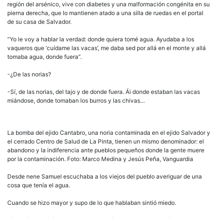
región del arsénico, vive con diabetes y una malformación congénita en su
pierna derecha, que lo mantienen atado a una silla de ruedas en el portal
de su casa de Salvador.
“Yo le voy a hablar la verdad: donde quiera tomé agua. Ayudaba a los
vaqueros que ‘cuídame las vacas’, me daba sed por allá en el monte y allá
tomaba agua, donde fuera”.
-¿De las norias?
-Sí, de las norias, del tajo y de donde fuera. Ái donde estaban las vacas
miándose, donde tomaban los burros y las chivas…
La bomba del ejido Cantabro, una noria contaminada en el ejido Salvador y
el cerrado Centro de Salud de La Pinta, tienen un mismo denominador: el
abandono y la indiferencia ante pueblos pequeños donde la gente muere
por la contaminación. Foto: Marco Medina y Jesús Peña, Vanguardia
Desde nene Samuel escuchaba a los viejos del pueblo averiguar de una
cosa que tenía el agua.
Cuando se hizo mayor y supo de lo que hablaban sintió miedo.