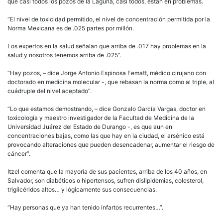
que casi todos los pozos de la Laguna, casi todos, están en problemas.
“El nivel de toxicidad permitido, el nivel de concentración permitida por la
Norma Mexicana es de .025 partes por millón.
Los expertos en la salud señalan que arriba de .017 hay problemas en la
salud y nosotros tenemos arriba de .025”.
“Hay pozos, – dice Jorge Antonio Espinosa Fematt, médico cirujano con
doctorado en medicina molecular -, que rebasan la norma como al triple, al
cuádruple del nivel aceptado”.
“Lo que estamos demostrando, – dice Gonzalo García Vargas, doctor en
toxicología y maestro investigador de la Facultad de Medicina de la
Universidad Juárez del Estado de Durango -, es que aun en
concentraciones bajas, como las que hay en la ciudad, el arsénico está
provocando alteraciones que pueden desencadenar, aumentar el riesgo de
cáncer”.
Itzel comenta que la mayoría de sus pacientes, arriba de los 40 años, en
Salvador, son diabéticos o hipertensos, sufren dislipidemias, colesterol,
triglicéridos altos… y lógicamente sus consecuencias.
“Hay personas que ya han tenido infartos recurrentes…”.