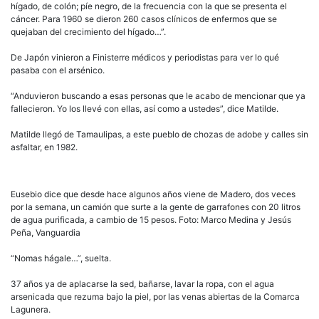
hígado, de colón; píe negro, de la frecuencia con la que se presenta el
cáncer. Para 1960 se dieron 260 casos clínicos de enfermos que se
quejaban del crecimiento del hígado…”.
De Japón vinieron a Finisterre médicos y periodistas para ver lo qué
pasaba con el arsénico.
“Anduvieron buscando a esas personas que le acabo de mencionar que ya
fallecieron. Yo los llevé con ellas, así como a ustedes”, dice Matilde.
Matilde llegó de Tamaulipas, a este pueblo de chozas de adobe y calles sin
asfaltar, en 1982.
Eusebio dice que desde hace algunos años viene de Madero, dos veces
por la semana, un camión que surte a la gente de garrafones con 20 litros
de agua purificada, a cambio de 15 pesos. Foto: Marco Medina y Jesús
Peña, Vanguardia
“Nomas hágale…”, suelta.
37 años ya de aplacarse la sed, bañarse, lavar la ropa, con el agua
arsenicada que rezuma bajo la piel, por las venas abiertas de la Comarca
Lagunera.