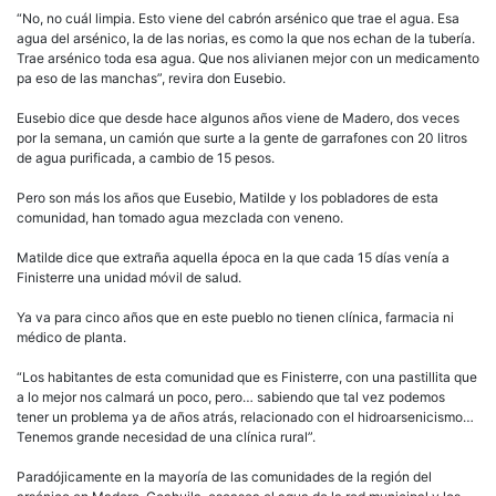
“No, no cuál limpia. Esto viene del cabrón arsénico que trae el agua. Esa
agua del arsénico, la de las norias, es como la que nos echan de la tubería.
Trae arsénico toda esa agua. Que nos alivianen mejor con un medicamento
pa eso de las manchas”, revira don Eusebio.
Eusebio dice que desde hace algunos años viene de Madero, dos veces
por la semana, un camión que surte a la gente de garrafones con 20 litros
de agua purificada, a cambio de 15 pesos.
Pero son más los años que Eusebio, Matilde y los pobladores de esta
comunidad, han tomado agua mezclada con veneno.
Matilde dice que extraña aquella época en la que cada 15 días venía a
Finisterre una unidad móvil de salud.
Ya va para cinco años que en este pueblo no tienen clínica, farmacia ni
médico de planta.
“Los habitantes de esta comunidad que es Finisterre, con una pastillita que
a lo mejor nos calmará un poco, pero… sabiendo que tal vez podemos
tener un problema ya de años atrás, relacionado con el hidroarsenicismo…
Tenemos grande necesidad de una clínica rural”.
Paradójicamente en la mayoría de las comunidades de la región del