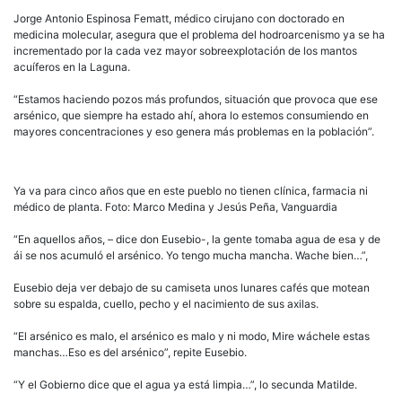
Jorge Antonio Espinosa Fematt, médico cirujano con doctorado en
medicina molecular, asegura que el problema del hodroarcenismo ya se ha
incrementado por la cada vez mayor sobreexplotación de los mantos
acuíferos en la Laguna.
“Estamos haciendo pozos más profundos, situación que provoca que ese
arsénico, que siempre ha estado ahí, ahora lo estemos consumiendo en
mayores concentraciones y eso genera más problemas en la población”.
Ya va para cinco años que en este pueblo no tienen clínica, farmacia ni
médico de planta. Foto: Marco Medina y Jesús Peña, Vanguardia
“En aquellos años, – dice don Eusebio-, la gente tomaba agua de esa y de
ái se nos acumuló el arsénico. Yo tengo mucha mancha. Wache bien…”,
Eusebio deja ver debajo de su camiseta unos lunares cafés que motean
sobre su espalda, cuello, pecho y el nacimiento de sus axilas.
“El arsénico es malo, el arsénico es malo y ni modo, Mire wáchele estas
manchas…Eso es del arsénico”, repite Eusebio.
“Y el Gobierno dice que el agua ya está limpia…”, lo secunda Matilde.