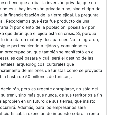
so tiene que arribar la inversión privada, que no
no es si hay inversión privada o no, sino el tipo de
 la financiarización de la tierra ejidal. La pregunta
ocial. Recordemos que ésta fue producto de una
raria (1 por ciento de la población, poseía 97 por
é que dirán que el ejido está en crisis. Sí, porque
 lo intentaron matar y desaparecer. No lo lograron,
 sigue perteneciendo a ejidos y comunidades
ran preocupación, que también se manifestó en el
as), es qué pasará y cuál será el destino de las
ientales, arqueológicos, culturales que
 incremento de millones de turistas como se proyecta
a hasta de 50 millones de turistas).
 decidirán, pero es urgente apropiarse, no sólo del
u tren), sino más que nunca, de sus territorios a fin
apropien en un futuro de sus tierras, que insisto,
 ocurrirá. Además, para los empresarios será
eficio fiscal, la exención de impuesto sobre la renta