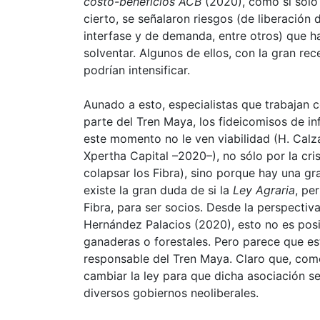
costo-beneficios ACB
(2020), como si sólo 
cierto, se señalaron riesgos (de liberación
interfase y de demanda, entre otros) que 
solventar. Algunos de ellos, con la gran re
podrían intensificar.
Aunado a esto, especialistas que trabajan c
parte del Tren Maya, los fideicomisos de inf
este momento no le ven viabilidad (H. Cal
Xpertha Capital –2020–), no sólo por la cr
colapsar los Fibra), sino porque hay una gr
existe la gran duda de si la
Ley Agraria
, pe
Fibra, para ser socios. Desde la perspectiva
Hernández Palacios (2020), esto no es posib
ganaderas o forestales. Pero parece que es
responsable del Tren Maya. Claro que, com
cambiar la ley para que dicha asociación se
diversos gobiernos neoliberales.