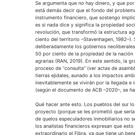
Se argumenta que no hay dinero, y que por e
está demás decir que el fondo del problema 
instrumento financiero, que sostengo implica
es si nada dice y significa la propiedad s
revolución, que transformó la estructura ag
ciento del territorio –Stavenhagen, 1982–). S
deliberadamente los gobiernos neoliberales
50 por ciento de la propiedad de la nación
agrarias (RAN, 2019). En este sentido, la g
proceso de
consulta
(ver actas de asamble
tierras ejidales, aunado a los impactos amb
inevitablemente se vivirán por la llegada e
(según el documento de ACB –2020–, se habl
Qué hacer ante esto. Los pueblos del sur lo
proyecto (porque se les prometió que sería s
de quelos especuladores inmobiliarios no se 
los analistas financieros expresan que esto
extraordinario el Fibra, ya que tiene un ben