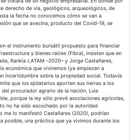
se tratara de un negocio empresarial. En donde por
 de derecho de vía, geológicos, arqueológicos, de
hasta la fecha no conocemos cómo se van a
cesión que se avecina, producto del Covid-19, se
on el instrumento bursátil propuesto para financiar
raestructura y bienes raíces (Fibra), insisten que en
zada, Rankia LATAM –2020– y Jorge Castañares,
isis económica que viviremos (ya empiezan a
an incertidumbre sobre la propiedad social. Todavía
rmite que los ejidatarios aporten sus tierras a los
 del procurador agrario de la nación, Luis
le, porque la ley sólo prevé asociaciones agrícolas,
to no ha sido escuchado por la autoridad
o me lo manifestó Castañares (2020), podrían
a posible, una práctica que ya vivimos durante los