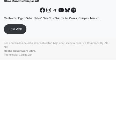
Otros Mundos Chiapas AC
Facebook
Instagram
Telegram
YouTube
Bluesky
Spotify
Centro Ecológico "Alter Natos" San Cristóbal de las Casas, Chiapas, Mexico.
Sitio Web
Los contenidos de este sitio web están bajo una
Licencia Creative Commons By-Nc-
Nd
.
Hecho en Software Libre.
Tecnología:
CódigoSur
.