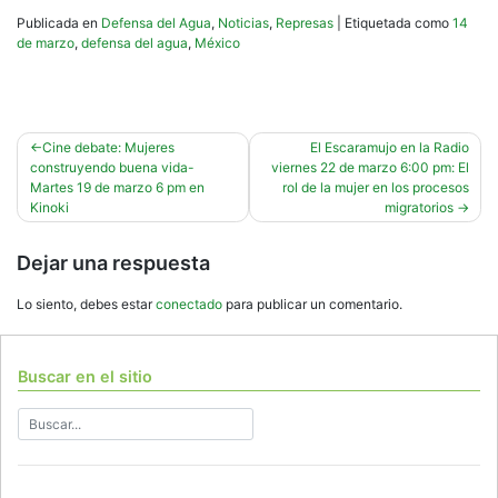
Publicada en
Defensa del Agua
,
Noticias
,
Represas
|
Etiquetada como
14
de marzo
,
defensa del agua
,
México
Navegación
Cine debate: Mujeres
El Escaramujo en la Radio
construyendo buena vida-
viernes 22 de marzo 6:00 pm: El
de
Martes 19 de marzo 6 pm en
rol de la mujer en los procesos
entradas
Kinoki
migratorios
Dejar una respuesta
Lo siento, debes estar
conectado
para publicar un comentario.
Buscar en el sitio