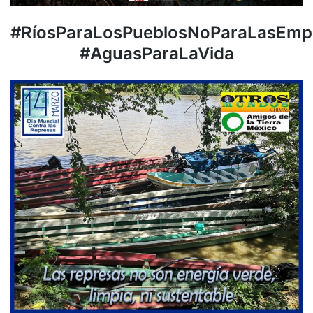
#RíosParaLosPueblosNoParaLasEmp
#AguasParaLaVida