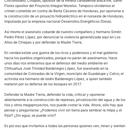
Chicomuselo, Chiapas, opositor de la minera canadiense Blackfire, Samir
Flores opositor del Proyecto Integral Morelos. Tampoco olvidamos el
crimen cometido en contra de Berta Cáceres de Honduras, por oponorse a
la construcción de un proyecto hidroeléctrico en el noroeste de Honduras,
impulsada por la empresa nacional Desarrollos Energéticos (Desa).
Así mismo el asesinato cobarde de nuestro compañero y hermano Simón
Pedro Pérez López, por denunciar la violencia generalizada aquí en Los
Altos de Chiapas y por defender la Madre Tierra.
En verdad existe una guerra de los ricos y poderosos y el mal gobierno
hacia los pueblos organizados, porque no paran de asesinarnos. Hace
unos días nos enteramos que el defensor del medio ambiente en
Chihuahua José Trinidad Baldenegro López, fue asesinado en la
comunidad de Coloradas de la Virgen, municipio de Guadalupe y Calvo; el
activista era hermano de Isidro Baldenegro López, a quien también
mataron por su defensa de los bosques en 2017.
Defender la Madre Tierra, defender la vida, criticar y oponerse
abiertamente a la construcción de represas, privatización del agua y de los
ríos y otros megaproyectos, nos puede costar la vida. Ahora, sólo hay que
pensar y preguntarse: ¿Podemos vivir sin tierra para sembrar la milpa y el
frijol? ¿Sin agua, se puede vivir?
Es por eso que invitamos a todas las personas quienes ven, miran y sienten