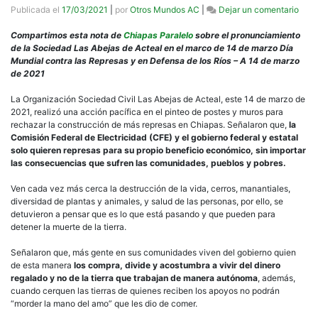
en
Publicada el
17/03/2021
|
por
Otros Mundos AC
|
Dejar un comentario
Abej
de
Compartimos esta nota de
Chiapas Paralelo
sobre el pronunciamiento
Acte
de la Sociedad Las Abejas de Acteal en el marco de 14 de marzo Día
rech
Mundial contra las Represas y en Defensa de los Ríos – A 14 de marzo
cons
de 2021
de
más
La Organización Sociedad Civil Las Abejas de Acteal, este 14 de marzo de
repr
2021, realizó una acción pacífica en el pinteo de postes y muros para
rechazar la construcción de más represas en Chiapas. Señalaron que,
la
Comisión Federal de Electricidad (CFE) y el gobierno federal y estatal
solo quieren represas para su propio beneficio económico, sin importar
las consecuencias que sufren las comunidades, pueblos y pobres.
Ven cada vez más cerca la destrucción de la vida, cerros, manantiales,
diversidad de plantas y animales, y salud de las personas, por ello, se
detuvieron a pensar que es lo que está pasando y que pueden para
detener la muerte de la tierra.
Señalaron que, más gente en sus comunidades viven del gobierno quien
de esta manera
los compra, divide y acostumbra a vivir del dinero
regalado y no de la tierra que trabajan de manera autónoma
, además,
cuando cerquen las tierras de quienes reciben los apoyos no podrán
“morder la mano del amo” que les dio de comer.