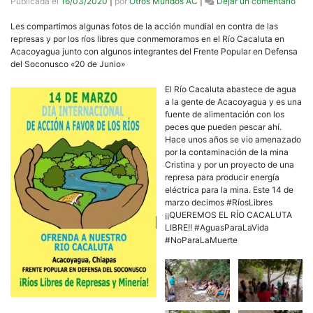
en
Publicada el
16/03/2020
|
por
Otros Mundos AC
|
Dejar un comentario
[Fot
Día
Les compartimos algunas fotos de la acción mundial en contra de las
mund
represas y por los ríos libres que conmemoramos en el Río Cacaluta en
en
Acacoyagua junto con algunos integrantes del Frente Popular en Defensa
Def
del Soconusco «20 de Junio»
de
los
El Río Cacaluta abastece de agua
Ríos
a la gente de Acacoyagua y es una
y
fuente de alimentación con los
en
peces que pueden pescar ahí.
Cont
Hace unos años se vio amenazado
de
por la contaminación de la mina
las
Cristina y por un proyecto de una
Repr
represa para producir energía
eléctrica para la mina. Este 14 de
marzo decimos #RíosLibres
¡¡QUEREMOS EL RÍO CACALUTA
LIBRE!! #AguasParaLaVida
#NoParaLaMuerte