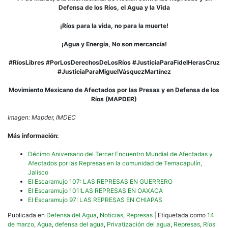
Defensa de los Ríos, el Agua y la Vida
¡Ríos para la vida, no para la muerte!
¡Agua y Energía, No son mercancía!
#RíosLibres
#PorLosDerechosDeLosRíos
#JusticiaParaFidelHerasCruz
#JusticiaParaMiguelVásquezMartínez
Movimiento Mexicano de Afectados por las Presas y en Defensa de los
Ríos (MAPDER)
Imagen: Mapder, IMDEC
Más información:
Décimo Aniversario del Tercer Encuentro Mundial de Afectadas y
Afectados por las Represas en la comunidad de Temacapulín,
Jalisco
El Escaramujo 107: LAS REPRESAS EN GUERRERO
El Escaramujo 101:LAS REPRESAS EN OAXACA
El Escaramujo 97: LAS REPRESAS EN CHIAPAS
Publicada en
Defensa del Agua
,
Noticias
,
Represas
|
Etiquetada como
14
de marzo
,
Agua
,
defensa del agua
,
Privatización del agua
,
Represas
,
Ríos