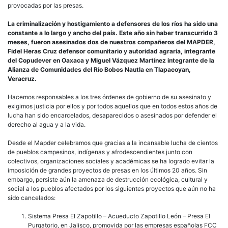
provocadas por las presas.
La criminalización y hostigamiento a defensores de los ríos ha sido una
constante a lo largo y ancho del país. Este año sin haber transcurrido 3
meses, fueron asesinados dos de nuestros compañeros del MAPDER,
Fidel Heras Cruz defensor comunitario y autoridad agraria, integrante
del Copudever en Oaxaca y Miguel Vázquez Martínez integrante de la
Alianza de Comunidades del Río Bobos Nautla en Tlapacoyan,
Veracruz.
Hacemos responsables a los tres órdenes de gobierno de su asesinato y
exigimos justicia por ellos y por todos aquellos que en todos estos años de
lucha han sido encarcelados, desaparecidos o asesinados por defender el
derecho al agua y a la vida.
Desde el Mapder celebramos que gracias a la incansable lucha de cientos
de pueblos campesinos, indígenas y afrodescendientes junto con
colectivos, organizaciones sociales y académicas se ha logrado evitar la
imposición de grandes proyectos de presas en los últimos 20 años. Sin
embargo, persiste aún la amenaza de destrucción ecológica, cultural y
social a los pueblos afectados por los siguientes proyectos que aún no ha
sido cancelados:
Sistema Presa El Zapotillo – Acueducto Zapotillo León – Presa El
Purgatorio, en Jalisco, promovida por las empresas españolas FCC