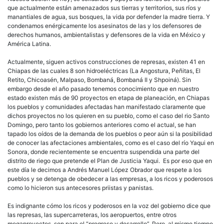
cont
que actualmente están amenazados sus tierras y territorios, sus ríos y
las
manantiales de agua, sus bosques, la vida por defender la madre tierra. Y
repr
condenamos enérgicamente los asesinatos de las y los defensores de
y
derechos humanos, ambientalistas y defensores de la vida en México y
otro
América Latina.
mega
de
Actualmente, siguen activos construcciones de represas, existen 41 en
muer
Chiapas de las cuales 8 son hidroeléctricas (La Angostura, Peñitas, El
Retito, Chicoasén, Malpaso, Bombaná, Bombaná II y Shpoiná). Sin
embargo desde el año pasado tenemos conocimiento que en nuestro
estado existen más de 90 proyectos en etapa de planeación, en Chiapas
los pueblos y comunidades afectadas han manifestado claramente que
dichos proyectos no los quieren en su pueblo, como el caso del rio Santo
Domingo, pero tanto los gobiernos anteriores como el actual, se han
tapado los oídos de la demanda de los pueblos o peor aún si la posibilidad
de conocer las afectaciones ambientales, como es el caso del río Yaqui en
Sonora, donde recientemente se encuentra suspendida una parte del
distrito de riego que pretende el Plan de Justicia Yaqui. Es por eso que en
este día le decimos a Andrés Manuel López Obrador que respete a los
pueblos y se detenga de obedecer a las empresas, a los ricos y poderosos
como lo hicieron sus antecesores priistas y panistas.
Es indignante cómo los ricos y poderosos en la voz del gobierno dice que
las represas, las supercarreteras, los aeropuertos, entre otros
megaproyectos, son para el “progreso y desarrollo”. Pero, al mismo tiempo