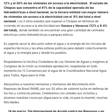
12% y el 30% de las viviendas sin acceso a la electricidad.
El estado de
Chiapas que concentra el 41% de la capacidad operada de las
hidroeléctricas a nivel nacional, es la tercera entidad con mayor número
de viviendas sin acceso a la electricidad con el 9% del total a nivel
nacional.
Los 2 otros estados que superan a Chiapas en términos de
vivienda sin acceso a la electricidad son
Oaxaca y Veracruz (12% y 9.4%
del total),
donde también se encuentran una gran cantidad de centrales
eléctricas como hidroeléctricas o parques eólicos.
Es urgente sacar la discusión sobre el agua y la energía de los círculos de
expertos técnicos y las altas esferas políticas para debatir colectivamente
el agua y la energía para y desde los pueblos.
Respaldamos la Inicitiva Ciudadana de Ley General de Aguas y exigimos al
Congreso de la Unión su inmediata aprobación, respetando en todo
momento los 12 Consensos por el agua de la Coordinadora Nacional Agua
para Todxs, Agua para la Vida.
Abrazamos a nuestras hermanas y hermanos del Movimiento Anti-
Represas de Brasil (MAB), por sus 30 años de valiente lucha en defensa de
los ríos y contra las presas. Celebramos con ustedes sus victorias y
alzamos nuestras voces por ¡Agua para la vida, no para la muerte!, muchas
felicidades.
14 de marzo, Día Internacional de Acción contra las Represas y en