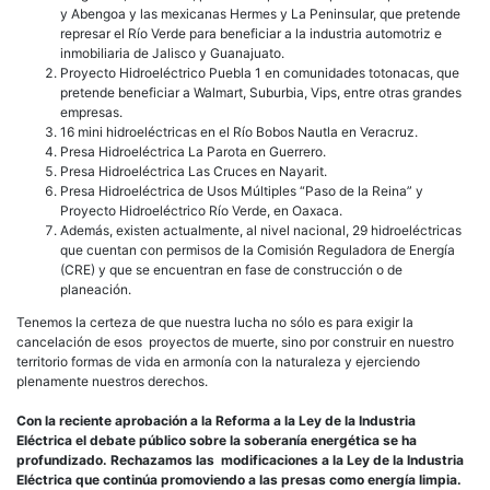
y Abengoa y las mexicanas Hermes y La Peninsular, que pretende
represar el Río Verde para beneficiar a la industria automotriz e
inmobiliaria de Jalisco y Guanajuato.
Proyecto Hidroeléctrico Puebla 1 en comunidades totonacas, que
pretende beneficiar a Walmart, Suburbia, Vips, entre otras grandes
empresas.
16 mini hidroeléctricas en el Río Bobos Nautla en Veracruz.
Presa Hidroeléctrica La Parota en Guerrero.
Presa Hidroeléctrica Las Cruces en Nayarit.
Presa Hidroeléctrica de Usos Múltiples “Paso de la Reina” y
Proyecto Hidroeléctrico Río Verde, en Oaxaca.
Además, existen actualmente, al nivel nacional, 29 hidroeléctricas
que cuentan con permisos de la Comisión Reguladora de Energía
(CRE) y que se encuentran en fase de construcción o de
planeación.
Tenemos la certeza de que nuestra lucha no sólo es para exigir la
cancelación de esos proyectos de muerte, sino por construir en nuestro
territorio formas de vida en armonía con la naturaleza y ejerciendo
plenamente nuestros derechos.
Con la reciente aprobación a la Reforma a la Ley de la Industria
Eléctrica el debate público sobre la soberanía energética se ha
profundizado. Rechazamos las modificaciones a la Ley de la Industria
Eléctrica que continúa promoviendo a las presas como energía limpia.