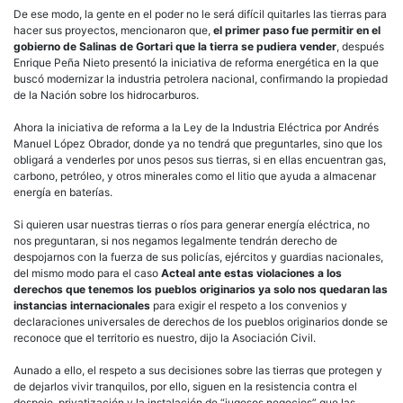
De ese modo, la gente en el poder no le será difícil quitarles las tierras para
hacer sus proyectos, mencionaron que,
el primer paso fue permitir en el
gobierno de Salinas de Gortari que la tierra se pudiera vender
, después
Enrique Peña Nieto presentó la iniciativa de reforma energética en la que
buscó modernizar la industria petrolera nacional, confirmando la propiedad
de la Nación sobre los hidrocarburos.
Ahora la iniciativa de reforma a la Ley de la Industria Eléctrica por Andrés
Manuel López Obrador, donde ya no tendrá que preguntarles, sino que los
obligará a venderles por unos pesos sus tierras, si en ellas encuentran gas,
carbono, petróleo, y otros minerales como el litio que ayuda a almacenar
energía en baterías.
Si quieren usar nuestras tierras o ríos para generar energía eléctrica, no
nos preguntaran, si nos negamos legalmente tendrán derecho de
despojarnos con la fuerza de sus policías, ejércitos y guardias nacionales,
del mismo modo para el caso
Acteal ante estas violaciones a los
derechos que tenemos los pueblos originarios ya solo nos quedaran las
instancias internacionales
para exigir el respeto a los convenios y
declaraciones universales de derechos de los pueblos originarios donde se
reconoce que el territorio es nuestro, dijo la Asociación Civil.
Aunado a ello, el respeto a sus decisiones sobre las tierras que protegen y
de dejarlos vivir tranquilos, por ello, siguen en la resistencia contra el
despojo, privatización y la instalación de “jugosos negocios” que las