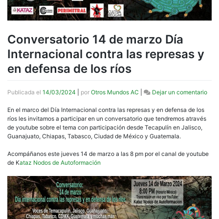
Conversatorio 14 de marzo Día
Internacional contra las represas y
en defensa de los ríos
en
Publicada el
14/03/2024
|
por
Otros Mundos AC
|
Dejar un comentario
Conv
14
En el marco del Día Internacional contra las represas y en defensa de los
de
ríos les invitamos a participar en un conversatorio que tendremos através
mar
de youtube sobre el tema con participación desde Tecapulín en Jalisco,
Día
Guanajuato, Chiapas, Tabasco, Ciudad de México y Guatemala.
Inte
cont
Acompáñanos este jueves 14 de marzo a las 8 pm por el canal de youtube
las
de K
ataz Nodos de Autoformación
repr
y
en
def
de
los