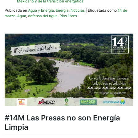
Mexicano y de la transición energética
Publicada en
Agua y Energía
,
Energía
,
Noticias
|
Etiquetada como
14 de
marzo
,
Agua
,
defensa del agua
,
Ríos libres
#14M Las Presas no son Energía
Limpia