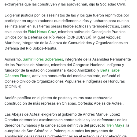
extranjeras que las construyen y las aprovechan, dijo la Sociedad Civil.
Exigieron justicia por los asesinatos de las y los que fueron reprimidos por
participar en organizaciones que defienden a ríos y lucharon para que no
se instalaran en sus tierras presas hidroeléctricas y termoeléctricas, como
es el caso de
Fidel Heras Cruz
, miembro activo del Consejo de Pueblos
Unidos por la Defensa del Río Verde (COPUDEVER); Miguel Vázquez
Martínez, integrante de la Alianza de Comunidades y Organizaciones en
Defensa del Río Bobos-Nautla.
Asimismo,
Samir Flores Soberanes
, integrante de la Asamblea Permanente
de los Pueblos de Morelos, miembro del Congreso Nacional Indígena​ y
fundador de la estación comunitaria Radio Amiltzinko; y
Berta Isabel
Cáceres Flores
, activista hondureña del medio ambiente, ​​cofundó el
Consejo Cívico de Organizaciones Populares e Indígenas de Honduras
(COPINH).
Acción pacífica en el pinteo de postes y muros para rechazar la
construcción de más represas en Chiapas. Cortesía: Abejas de Acteal.
Las Abejas de Acteal exigieron al gobierno de Andrés Manuel López
Obrador detener los asesinatos en contras de las y los defensores de los
derechos humanos y la cancelación definitiva del proyecto
Tren Maya
, la
autopista de San Cristóbal a Palenque, a todos los proyectos de
ampliación de las presas hidroeléctricas en el estado, la cancelación de