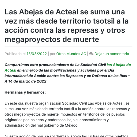
Las Abejas de Acteal se suma una
vez más desde territorio tsotsil a la
acción contra las represas y otros
megaproyectos de muerte
en
Publicada el
15/03/2022
|
por
Otros Mundos AC
|
Dejar un comentario
Las
Abej
Compartimos este pronunciamiento de La Sociedad Civil
las Abejas de
de
Acteal
en el marco de las movilizaciones y acciones por el Día
Acte
Internacional de Acción contra las Represas y en Defensa de los Ríos –
se
A 14 de marzo de 2022
sum
una
Hermanas y hermanos:
vez
más
En este día, nuestra organización Sociedad Civil Las Abejas de Acteal, se
des
suma una vez más desde territorio tsotsil a la acción contra las represas y
terri
otros megaproyectos de muerte impuestos en territorios de los pueblos
tsots
originarios por los ricos y poderosos, bajo el consentimiento y
a
administración del mal gobierno de México.
la
acci
Nuestra acción de hoy, se solidariza y apoya las luchas de otros pueblos