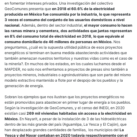
en fomentar intereses privados. Una investigación del colectivo
GeoComunes presenta que
en 2018 el 60.6% de la electricidad
producida en México fue consumida por la industria, lo que representa
3 veces el consumo del conjunto de los usuarios domésticos a nivel
nacional.
Además, dentro del sector industrial,
el mayor consumo lo hacen
las ramas minera y cementera, dos actividades que juntas representan
en 8% del consumo total de electricidad en 2018, lo que equivale al
consumo domiciliario de 46 millones de personas en México.
Nos
preguntamos, ¿cuál es la supuesta utilidad pública de esos proyectos
energéticos si terminan en buena medida abasteciendo actividades que
también amenazan nuestros territorios y nuestras vidas como es el caso de
la minería?. En muchos de los estados, en los cuales luchamos desde el
MAPDER, no solo nos enfrentamos a proyectos de presas sino también a
proyectos mineros, industriales o agroindustriales que son parte del mismo
modelo extractivo mantenido a flote por el despojo de los pueblos y la
generación de energía.
Sobran los ejemplos que nos ilustran que los proyectos energéticos no
están promovidos para abastecer en primer lugar de energía a los pueblos.
Según la investigación de GeoComunes, y el censo del INEGI, en 2020
existían casi
269 mil viviendas habitadas sin acceso a la electricidad en
México.
En Nayarit, a pesar de la instalación de 3 de las hidroeléctricas
dentro de las más grande del país (Aguamilpa, La Yesca y El Cajón), que
han desplazado grandes cantidades de familias, los municipios del
La
Yesca y del Nayar contaban en 2020 todavía respectivamente con el