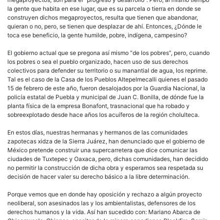
la gente que habita en ese lugar, que es su parcela o tierra en donde se
construyen dichos megaproyectos, resulta que tienen que abandonar,
quieran o no, pero, se tienen que desplazar de ahí. Entonces, ¿Dónde le
toca ese beneficio, la gente humilde, pobre, indígena, campesino?
El gobierno actual que se pregona así mismo “de los pobres”, pero, cuando
los pobres o sea el pueblo organizado, hacen uso de sus derechos
colectivos para defender su territorio o su manantial de agua, los reprime.
Tal es el caso de la Casa de los Pueblos Altepelmecalli quienes el pasado
15 de febrero de este año, fueron desalojados por la Guardia Nacional, la
policía estatal de Puebla y municipal de Juan C. Bonilla, de dónde fue la
planta física de la empresa Bonafont, trasnacional que ha robado y
sobreexplotado desde hace años los acuíferos de la región cholulteca.
En estos días, nuestras hermanas y hermanos de las comunidades
zapotecas xidza de la Sierra Juárez, han denunciado que el gobierno de
México pretende construir una supercarretera que dice comunicar las
ciudades de Tuxtepec y Oaxaca, pero, dichas comunidades, han decidido
no permitir la construcción de dicha obra y esperamos sea respetada su
decisión de hacer valer su derecho básico a la libre determinación.
Porque vemos que en donde hay oposición y rechazo a algún proyecto
neoliberal, son asesinados las y los ambientalistas, defensores de los
derechos humanos y la vida. Así han sucedido con: Mariano Abarca de