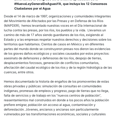
#NuevaLeyGeneralDeAguasYA, que incluya los 12 Consensos
Ciudadanos por el Agua
Desde el 14 de marzo de 1997, organizaciones y comunidades integrantes
del Movimiento de Afectados por las Presas y en Defensa de los Ríos
(MAPDER), hemos levantado nuestras voces en el Día internacional de
lucha contra las presas, por los ríos, los pueblos y la vida. Llevamos un
camino de más de 17 años siendo guardianes de los ríos, exigiendo al
Estado y a las empresas respetar nuestros derechos y decisiones sobre los
territorios que habitamos. Cientos de casos en México y en diferentes
partes del mundo donde se construyeron presas nos dieron las evidencias
de los graves daños ecológicos y sociales causados por estos proyectos:
asesinato de defensores y defensoras de los ríos, despojo de tierras,
desplazamientos forzosos, generación de conflictos comunitarios,
afectación del caudal ecológico de los ríos y de la región hidrológica de las
cuencas, entre otros.
Hemos documentado la historia de engaños de los promoventes de estas
obras privadas y públicas: simulación de consultas en comunidades
indígenas, promesas de empleos y progreso, pago de tierras que no llega,
falta de servicios y de trabajo en los “nuevos centros de población”,
reasentamientos mal construidos en donde a los pocos años la población
prefiere emigrar, población sin acceso al agua, contaminación y
deforestación. Jóvenes, ancianos y ancianas son particularmente
vulnerados por las transformaciones económicas, sociales y culturales