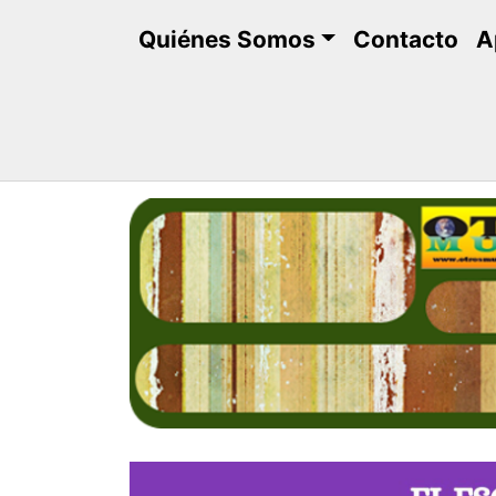
Saltar
Quiénes Somos
Contacto
A
al
contenido