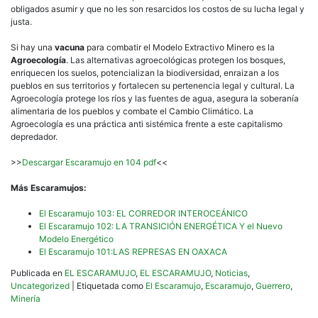
obligados asumir y que no les son resarcidos los costos de su lucha legal y
justa.
Si hay una
vacuna
para combatir el Modelo Extractivo Minero es la
Agroecología
. Las alternativas agroecológicas protegen los bosques,
enriquecen los suelos, potencializan la biodiversidad, enraizan a los
pueblos en sus territorios y fortalecen su pertenencia legal y cultural. La
Agroecología protege los ríos y las fuentes de agua, asegura la soberanía
alimentaria de los pueblos y combate el Cambio Climático. La
Agroecología es una práctica anti sistémica frente a este capitalismo
depredador.
>>
Descargar Escaramujo en 104 pdf
<<
Más Escaramujos:
El Escaramujo 103: EL CORREDOR INTEROCEÁNICO
El Escaramujo 102: LA TRANSICIÓN ENERGÉTICA Y el Nuevo
Modelo Energético
El Escaramujo 101:LAS REPRESAS EN OAXACA
Publicada en
EL ESCARAMUJO
,
EL ESCARAMUJO
,
Noticias
,
Uncategorized
|
Etiquetada como
El Escaramujo
,
Escaramujo
,
Guerrero
,
Minería