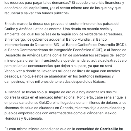
los recursos para pagar tales demandas? Si sucede una crisis financiera y
económica del capitalismo, ¿es el sector minero uno de los que hay que
recuperar y salvar con fondos públicos?
En este marco, la deuda que provoca el sector minero en los países del
Caribe y América Latina es enorme. Una deuda en materia social y
ambiental del cual los países de la región son los verdaderos acreedores.
Sin embargo, los gobiernos acuden al Banco Mundial, al Banco
Interamericano de Desarrollo (BID), al Banco Caribeño de Desarrollo (BCD),
al Banco Centroamericano de Integración Económica (BCIE), o al Banco de
Desarrollo de América Latina con el fin de solventar los estragos del sector
minero, para crear la infraestructura que demanda su actividad extractiva o
para paliar las consecuencias que dejan a su paso, ya que no será
Vancouver a donde se lleven los millones de litros de agua con metales
pesados, sino qué éstos se abandonan en los territorios indígenas y
campesinos, ni los millones de toneladas desperdicios tóxicos.
A Canadá se llevan sólo su lingote de oro que hoy alcanza los dos mil
dolares la onza en el mercado internacional. Por cierto, cabe señalar que la
empresa canadiense GoldCorp ha llegado a donar millones de dólares a los
sistemas de salud de ciudades en Canadá, mientras deja a comunidades y
pueblos empobrecidos con enfermedades como el cáncer en México,
Honduras y Guatemala.
Es esta misma minera canadiense que en la comunidad de
Carrizalillo
ha