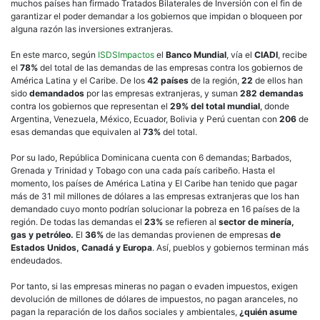
muchos países han firmado Tratados Bilaterales de Inversión con el fin de
garantizar el poder demandar a los gobiernos que impidan o bloqueen por
alguna razón las inversiones extranjeras.
En este marco, según
ISDSImpactos
el
Banco Mundial
, vía el
CIADI
, recibe
el
78%
del total de las demandas de las empresas contra los gobiernos de
América Latina y el Caribe. De los
42 países
de la región,
22
de ellos han
sido
demandados
por las empresas extranjeras, y suman
282 demandas
contra los gobiernos que representan el
29% del total mundial
, donde
Argentina, Venezuela, México, Ecuador, Bolivia y Perú cuentan con
206
de
esas demandas que equivalen al
73%
del total.
Por su lado, República Dominicana cuenta con 6 demandas; Barbados,
Grenada y Trinidad y Tobago con una cada país caribeño. Hasta el
momento, los países de América Latina y El Caribe han tenido que pagar
más de 31 mil millones de dólares a las empresas extranjeras que los han
demandado cuyo monto podrían solucionar la pobreza en 16 países de la
región. De todas las demandas el
23%
se refieren al
sector de minería,
gas y petróleo.
El
36%
de las demandas provienen de empresas
de
Estados Unidos, Canadá y Europa
. Así, pueblos y gobiernos terminan más
endeudados.
Por tanto, si las empresas mineras no pagan o evaden impuestos, exigen
devolución de millones de dólares de impuestos, no pagan aranceles, no
pagan la reparación de los daños sociales y ambientales,
¿quién asume