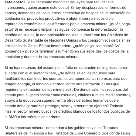
este costo?
Si es necesario modificar las leyes para facilitar sus
inversiones, ¿quién asume este costo? Si hay desplazados, enfermos de
cáncer, demandas de los pueblos, necesidad de hospitales, reubicación de
poblaciones, proyectos productivos o algún miserable subsidio o
reparación económica a los afectados por la empresa minera, ¿quién paga
esto? Si es necesario limpiar las aguas, compensar la deforestación, la
pérdida de suelos, la contaminación del aire, cumplir con los Objetivos de
Desarrollo Sustentable de Naciones Unidas o los compromisos de bajar las
emisiones de Gases Efecto Invernadero, ¿quién paga los costos? Así,
gobiernos y pueblos terminan asumiendo en sus espaldas los costos de la
ambición y riqueza de las empresas mineras.
Si no hay recursos del estado por la falta de captación de ingresos como
sucede con el el sector minero, ¿de dónde salen los recursos para
facilitarle los caminos, los puertos, los aeropuertos, las represas para que
tengan energía, el tendido eléctrico, entre otras infraestructuras que
requiere la extracción de los minerales? ¿De dónde salen los recursos del
estado para el gasto social como escuelas, clínicas rurales, medicamentos,
apoyo a la educación superior, entre otros derechos humanos que el
estado debe garantizar, proteger, velar y procurar, se ejerzan? Todavía
más, el sector minero busca los créditos blandos de los fondos públicos de
la BMD o los créditos de carbono.
Si las empresas mineras demandan a los gobiernos vía los Tratados
Bilaterales de Inversión o los Tratados de Libre Comercio, ¿de dónde salen