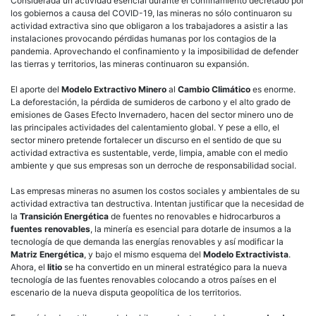
Considerada un actividad esencial durante el confinamiento decretado por
los gobiernos a causa del COVID-19, las mineras no sólo continuaron su
actividad extractiva sino que obligaron a los trabajadores a asistir a las
instalaciones provocando pérdidas humanas por los contagios de la
pandemia. Aprovechando el confinamiento y la imposibilidad de defender
las tierras y territorios, las mineras continuaron su expansión.
El aporte del
Modelo Extractivo Minero
al
Cambio Climático
es enorme.
La deforestación, la pérdida de sumideros de carbono y el alto grado de
emisiones de Gases Efecto Invernadero, hacen del sector minero uno de
las principales actividades del calentamiento global. Y pese a ello, el
sector minero pretende fortalecer un discurso en el sentido de que su
actividad extractiva es sustentable, verde, limpia, amable con el medio
ambiente y que sus empresas son un derroche de responsabilidad social.
Las empresas mineras no asumen los costos sociales y ambientales de su
actividad extractiva tan destructiva. Intentan justificar que la necesidad de
la
Transición Energética
de fuentes no renovables e hidrocarburos a
fuentes renovables
, la minería es esencial para dotarle de insumos a la
tecnología de que demanda las energías renovables y así modificar la
Matriz Energética
, y bajo el mismo esquema del
Modelo Extractivista
.
Ahora, el
litio
se ha convertido en un mineral estratégico para la nueva
tecnología de las fuentes renovables colocando a otros países en el
escenario de la nueva disputa geopolítica de los territorios.