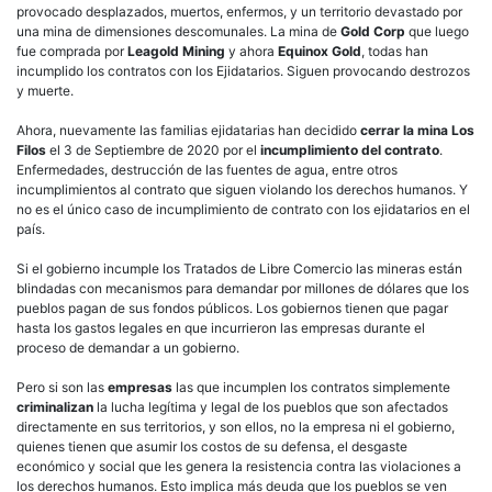
provocado desplazados, muertos, enfermos, y un territorio devastado por
una mina de dimensiones descomunales. La mina de
Gold Corp
que luego
fue comprada por
Leagold Mining
y ahora
Equinox Gold
, todas han
incumplido los contratos con los Ejidatarios. Siguen provocando destrozos
y muerte.
Ahora, nuevamente las familias ejidatarias han decidido
cerrar la mina Los
Filos
el 3 de Septiembre de 2020 por el
incumplimiento del contrato
.
Enfermedades, destrucción de las fuentes de agua, entre otros
incumplimientos al contrato que siguen violando los derechos humanos. Y
no es el único caso de incumplimiento de contrato con los ejidatarios en el
país.
Si el gobierno incumple los Tratados de Libre Comercio las mineras están
blindadas con mecanismos para demandar por millones de dólares que los
pueblos pagan de sus fondos públicos. Los gobiernos tienen que pagar
hasta los gastos legales en que incurrieron las empresas durante el
proceso de demandar a un gobierno.
Pero si son las
empresas
las que incumplen los contratos simplemente
criminalizan
la lucha legítima y legal de los pueblos que son afectados
directamente en sus territorios, y son ellos, no la empresa ni el gobierno,
quienes tienen que asumir los costos de su defensa, el desgaste
económico y social que les genera la resistencia contra las violaciones a
los derechos humanos. Esto implica más deuda que los pueblos se ven