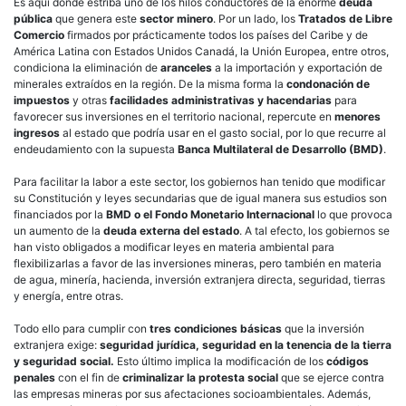
Es aquí donde estriba uno de los hilos conductores de la enorme
deuda
pública
que genera este
sector minero
. Por un lado, los
Tratados de Libre
Comercio
firmados por prácticamente todos los países del Caribe y de
América Latina con Estados Unidos Canadá, la Unión Europea, entre otros,
condiciona la eliminación de
aranceles
a la importación y exportación de
minerales extraídos en la región. De la misma forma la
condonación de
impuestos
y otras
facilidades administrativas y hacendarias
para
favorecer sus inversiones en el territorio nacional, repercute en
menores
ingresos
al estado que podría usar en el gasto social, por lo que recurre al
endeudamiento con la supuesta
Banca Multilateral de Desarrollo (BMD)
.
Para facilitar la labor a este sector, los gobiernos han tenido que modificar
su Constitución y leyes secundarias que de igual manera sus estudios son
financiados por la
BMD o el Fondo Monetario Internacional
lo que provoca
un aumento de la
deuda externa del estado
. A tal efecto, los gobiernos se
han visto obligados a modificar leyes en materia ambiental para
flexibilizarlas a favor de las inversiones mineras, pero también en materia
de agua, minería, hacienda, inversión extranjera directa, seguridad, tierras
y energía, entre otras.
Todo ello para cumplir con
tres condiciones básicas
que la inversión
extranjera exige:
seguridad jurídica, seguridad en la tenencia de la tierra
y seguridad social.
Esto último implica la modificación de los
códigos
penales
con el fin de
criminalizar la protesta social
que se ejerce contra
las empresas mineras por sus afectaciones socioambientales. Además,