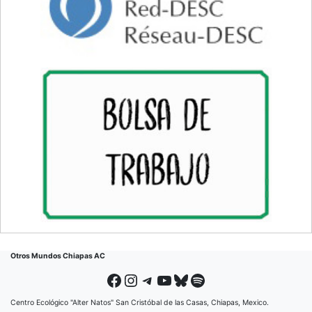
Otros Mundos Chiapas AC
Facebook
Instagram
Telegram
YouTube
Bluesky
Spotify
Centro Ecológico "Alter Natos" San Cristóbal de las Casas, Chiapas, Mexico.