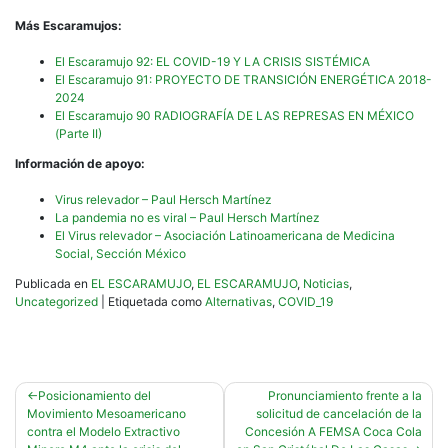
Más Escaramujos:
El Escaramujo 92: EL COVID-19 Y LA CRISIS SISTÉMICA
El Escaramujo 91: PROYECTO DE TRANSICIÓN ENERGÉTICA 2018-
2024
El Escaramujo 90 RADIOGRAFÍA DE LAS REPRESAS EN MÉXICO
(Parte II)
Información de apoyo:
Virus relevador – Paul Hersch Martínez
La pandemia no es viral – Paul Hersch Martínez
El Virus relevador – Asociación Latinoamericana de Medicina
Social, Sección México
Publicada en
EL ESCARAMUJO
,
EL ESCARAMUJO
,
Noticias
,
Uncategorized
|
Etiquetada como
Alternativas
,
COVID_19
Navegación
Posicionamiento del
Pronunciamiento frente a la
Movimiento Mesoamericano
solicitud de cancelación de la
de
contra el Modelo Extractivo
Concesión A FEMSA Coca Cola