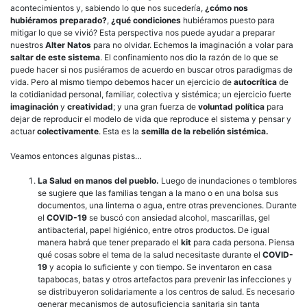
acontecimientos y, sabiendo lo que nos sucedería,
¿cómo nos
hubiéramos preparado?
,
¿qué condiciones
hubiéramos puesto para
mitigar lo que se vivió? Esta perspectiva nos puede ayudar a preparar
nuestros
Alter Natos
para no olvidar. Echemos la imaginación a volar para
saltar de este sistema
. El confinamiento nos dio la razón de lo que se
puede hacer si nos pusiéramos de acuerdo en buscar otros paradigmas de
vida. Pero al mismo tiempo debemos hacer un ejercicio de
autocrítica
de
la cotidianidad personal, familiar, colectiva y sistémica; un ejercicio fuerte
imaginación
y
creatividad
; y una gran fuerza de
voluntad política
para
dejar de reproducir el modelo de vida que reproduce el sistema y pensar y
actuar
colectivamente
. Esta es la
semilla de
la rebelión
sistémica.
Veamos entonces algunas pistas…
La Salud en manos del pueblo.
Luego de inundaciones o temblores
se sugiere que las familias tengan a la mano o en una bolsa sus
documentos, una linterna o agua, entre otras prevenciones. Durante
el
COVID-19
se buscó con ansiedad alcohol, mascarillas, gel
antibacterial, papel higiénico, entre otros productos. De igual
manera habrá que tener preparado el
kit
para cada persona. Piensa
qué cosas sobre el tema de la salud necesitaste durante el
COVID-
19
y acopia lo suficiente y con tiempo. Se inventaron en casa
tapabocas, batas y otros artefactos para prevenir las infecciones y
se distribuyeron solidariamente a los centros de salud. Es necesario
generar mecanismos de autosuficiencia sanitaria sin tanta