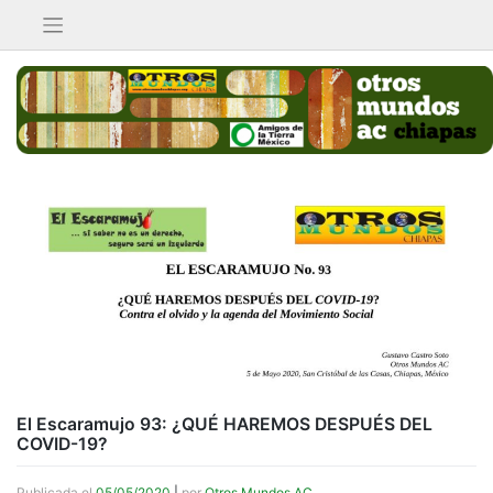
Saltar
al
contenido
El Escaramujo 93: ¿QUÉ HAREMOS DESPUÉS DEL
COVID-19?
Publicada el
05/05/2020
|
por
Otros Mundos AC