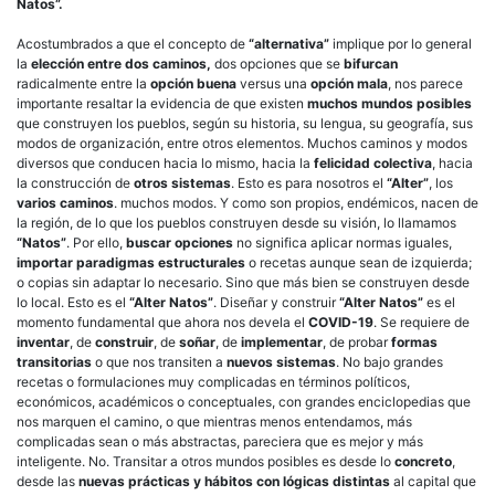
Natos”.
Acostumbrados a que el concepto de
“alternativa”
implique por lo general
la
elección entre dos caminos,
dos opciones que se
bifurcan
radicalmente entre la
opción buena
versus una
opción mala
, nos parece
importante resaltar la evidencia de que existen
muchos mundos posibles
que construyen los pueblos, según su historia, su lengua, su geografía, sus
modos de organización, entre otros elementos. Muchos caminos y modos
diversos que conducen hacia lo mismo, hacia la
felicidad colectiva
, hacia
la construcción de
otros sistemas
. Esto es para nosotros el
“Alter”
, los
varios caminos
. muchos modos. Y como son propios, endémicos, nacen de
la región, de lo que los pueblos construyen desde su visión, lo llamamos
“Natos”
. Por ello,
buscar opciones
no significa aplicar normas iguales,
importar paradigmas estructurales
o recetas aunque sean de izquierda;
o copias sin adaptar lo necesario. Sino que más bien se construyen desde
lo local. Esto es el
“Alter Natos”
. Diseñar y construir
“Alter Natos”
es el
momento fundamental que ahora nos devela el
COVID-19
. Se requiere de
inventar
, de
construir
, de
soñar
, de
implementar
, de probar
formas
transitorias
o que nos transiten a
nuevos sistemas
. No bajo grandes
recetas o formulaciones muy complicadas en términos políticos,
económicos, académicos o conceptuales, con grandes enciclopedias que
nos marquen el camino, o que mientras menos entendamos, más
complicadas sean o más abstractas, pareciera que es mejor y más
inteligente. No. Transitar a otros mundos posibles es desde lo
concreto
,
desde las
nuevas prácticas y hábitos con lógicas distintas
al capital que