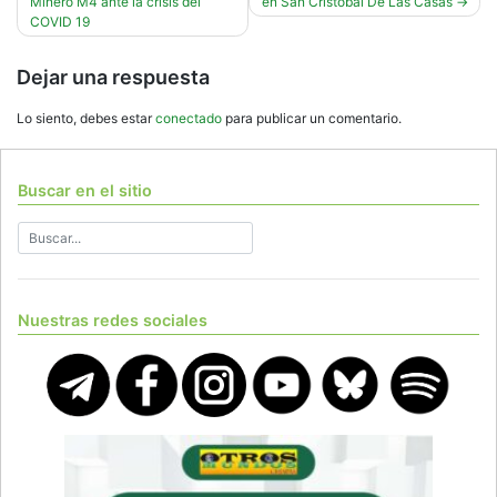
entradas
Minero M4 ante la crisis del
en San Cristóbal De Las Casas
COVID 19
Dejar una respuesta
Lo siento, debes estar
conectado
para publicar un comentario.
Buscar en el sitio
Nuestras redes sociales