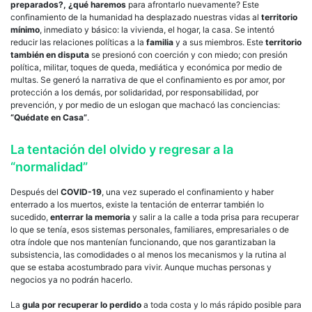
preparados?, ¿qué haremos
para afrontarlo nuevamente? Este
confinamiento de la humanidad ha desplazado nuestras vidas al
territorio
mínimo
, inmediato y básico: la vivienda, el hogar, la casa. Se intentó
reducir las relaciones políticas a la
familia
y a sus miembros. Este
territorio
también en disputa
se presionó con coerción y con miedo; con presión
política, militar, toques de queda, mediática y económica por medio de
multas. Se generó la narrativa de que el confinamiento es por amor, por
protección a los demás, por solidaridad, por responsabilidad, por
prevención, y por medio de un eslogan que machacó las conciencias:
“Quédate en Casa”
.
La tentación del olvido y regresar a la
“normalidad”
Después del
COVID-19
, una vez superado el confinamiento y haber
enterrado a los muertos, existe la tentación de enterrar también lo
sucedido,
enterrar la memoria
y salir a la calle a toda prisa para recuperar
lo que se tenía, esos sistemas personales, familiares, empresariales o de
otra índole que nos mantenían funcionando, que nos garantizaban la
subsistencia, las comodidades o al menos los mecanismos y la rutina al
que se estaba acostumbrado para vivir. Aunque muchas personas y
negocios ya no podrán hacerlo.
La
gula por recuperar lo perdido
a toda costa y lo más rápido posible para