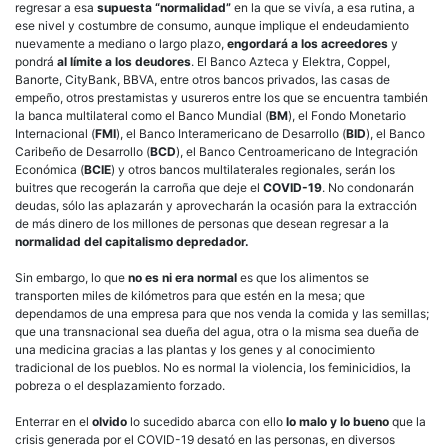
regresar a esa
supuesta “normalidad”
en la que se vivía, a esa rutina, a
ese nivel y costumbre de consumo, aunque implique el endeudamiento
nuevamente a mediano o largo plazo,
engordará a los acreedores
y
pondrá
al límite a los deudores
. El Banco Azteca y Elektra, Coppel,
Banorte, CityBank, BBVA, entre otros bancos privados, las casas de
empeño, otros prestamistas y usureros entre los que se encuentra también
la banca multilateral como el Banco Mundial (
BM
), el Fondo Monetario
Internacional (
FMI
), el Banco Interamericano de Desarrollo (
BID
), el Banco
Caribeño de Desarrollo (
BCD
), el Banco Centroamericano de Integración
Económica (
BCIE
) y otros bancos multilaterales regionales, serán los
buitres que recogerán la carroña que deje el
COVID-19
. No condonarán
deudas, sólo las aplazarán y aprovecharán la ocasión para la extracción
de más dinero de los millones de personas que desean regresar a la
normalidad del capitalismo depredador.
Sin embargo, lo que
no es ni era normal
es que los alimentos se
transporten miles de kilómetros para que estén en la mesa; que
dependamos de una empresa para que nos venda la comida y las semillas;
que una transnacional sea dueña del agua, otra o la misma sea dueña de
una medicina gracias a las plantas y los genes y al conocimiento
tradicional de los pueblos. No es normal la violencia, los feminicidios, la
pobreza o el desplazamiento forzado.
Enterrar en el
olvido
lo sucedido abarca con ello
lo malo y lo bueno
que la
crisis generada por el COVID-19 desató en las personas, en diversos