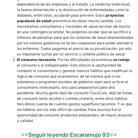
dependencia de las empresas y el Estado. La medicina tradicional,
la buena alimentación y la disminución de enfermedades como la
diabetes, entre otras, ayudarán para prevenir. Estos
proyectos
populares de salud
preventiva recobran mucho sentido. Los
mecanismos comunitarios y vecinales de salud servirán de mucho
en una contingencia similar. No podemos olvidar que se sacrificó a
millones de personas para que los sistemas de salud desmanteladas
por los mismos gobiernos no se les colapsaran para poder atender a
los enfermos. Todos pagamos el precio de su privatización, por ello
es importante luchar por un servicio y sistema público de salud.
El consumo necesario
. Por las dificultades económicas
se redujo
el consumo a lo indispensable. Esto ofreció la oportunidad de
combatir el consumismo y generar nuevos hábitos que modifican la
lógica de consumo que acarreamos, de tal manera que ni los
préstamos o programas sociales de gobierno sean para activar el
consumismo innecesario, sino para prepararnos para otra
pandemia. Mucha gente dejó de consumir CocaCola, dejó de fumar,
de consumir tanto alcohol o comida chatarra, entre otros hábitos.
Nos dimos cuenta de cuántos gastos superfluos hacemos. Y es que
los hábitos son los más difícil de cambiar. Para muchos fue la
oportunidad de consumir productos artesanales, de mayor duración
y calidad.
>>
Seguir leyendo Escaramujo 93
<<