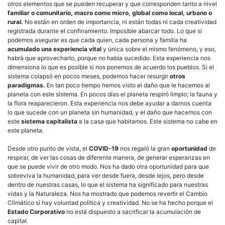
otros elementos que se pueden recuperar y que corresponden tanto a nivel
familiar o comunitario, macro como micro, global como local, urbano o
rural.
No están en orden de importancia, ni están todas ni cada creatividad
registrada durante el confinamiento. Imposible abarcar todo. Lo que sí
podemos asegurar es que cada quien, cada persona y familia ha
acumulado una experiencia vital
y única sobre el mismo fenómeno, y eso,
habrá que aprovecharlo, porque no había sucedido. Esta experiencia nos
dimensiona lo que es posible si nos ponemos de acuerdo los pueblos. Si el
sistema colapsó en pocos meses, podemos hacer resurgir
otros
paradigmas.
En tan poco tiempo hemos visto el daño que le hacemos al
planeta con este sistema. En pocos días el planeta respiró limpio; la fauna y
la flora reaparecieron. Esta experiencia nos debe ayudar a darnos cuenta
lo que sucede con un planeta sin humanidad, y el daño que hacemos con
este
sistema capitalista
a la casa que habitamos. Este sistema no cabe en
este planeta.
Desde otro punto de vista, el
COVID-19
nos regaló la gran
oportunidad
de
respirar, de ver las cosas de diferente manera, de generar esperanzas en
que se puede vivir de otro modo. Nos ha dado otra oportunidad para que
sobreviva la humanidad, para ver desde fuera, desde lejos, pero desde
dentro de nuestras casas, lo que el sistema ha significado para nuestras
vidas y la Naturaleza. Nos ha mostrado que podemos revertir el Cambio
Climático si hay voluntad política y creatividad. No se ha hecho porque el
Estado Corporativo
no está dispuesto a sacrificar la acumulación de
capital.