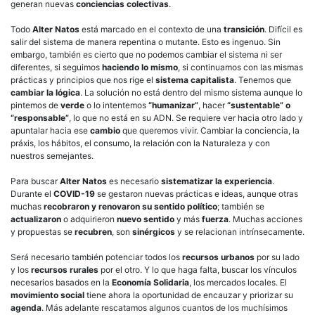
generan nuevas
conciencias colectivas
.
Todo
Alter Natos
está marcado en el contexto de una
transición
. Difícil es
salir del sistema de manera repentina o mutante. Esto es ingenuo. Sin
embargo, también es cierto que no podemos cambiar el sistema ni ser
diferentes, si seguimos
haciendo lo mismo
, si continuamos con las mismas
prácticas y principios que nos rige el
sistema capitalista
. Tenemos que
cambiar la lógica
. La solución no está dentro del mismo sistema aunque lo
pintemos de
verde
o lo intentemos
“humanizar”
, hacer
“sustentable” o
“responsable”
, lo que no está en su ADN. Se requiere ver hacia otro lado y
apuntalar hacia ese
cambio
que queremos vivir. Cambiar la conciencia, la
práxis, los hábitos, el consumo, la relación con la Naturaleza y con
nuestros semejantes.
Para buscar
Alter Natos
es necesario
sistematizar la experiencia
.
Durante el
COVID-19
se gestaron nuevas prácticas e ideas, aunque otras
muchas
recobraron y renovaron su sentido político
; también se
actualizaron
o adquirieron
nuevo sentido
y más
fuerza
. Muchas acciones
y propuestas se
recubren
, son
sinérgicos
y se relacionan intrínsecamente.
Será necesario también potenciar todos los
recursos urbanos
por su lado
y los
recursos rurales
por el otro. Y lo que haga falta, buscar los vínculos
necesarios basados en la
Economía Solidaria
, los mercados locales. El
movimiento social
tiene ahora la oportunidad de encauzar y priorizar su
agenda
. Más adelante rescatamos algunos cuantos de los muchísimos