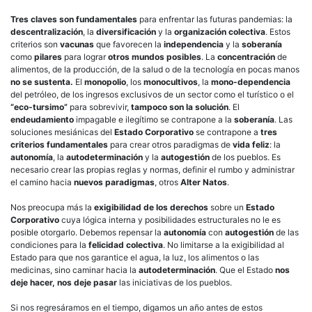
Tres claves son fundamentales
para enfrentar las futuras pandemias: la
descentralización
, la
diversificación
y la
organización colectiva
. Estos
criterios son
vacunas
que favorecen la
independencia
y la
soberanía
como
pilares
para lograr
otros mundos posibles
. La
concentración
de
alimentos, de la producción, de la salud o de la tecnología en pocas manos
no se sustenta.
El
monopolio
, los
monocultivos
, la
mono-dependencia
del petróleo, de los ingresos exclusivos de un sector como el turístico o el
“eco-tursimo”
para sobrevivir,
tampoco son la solución
. El
endeudamiento
impagable e ilegítimo se contrapone a la
soberanía
. Las
soluciones mesiánicas del
Estado Corporativo
se contrapone a
tres
criterios fundamentales
para crear otros paradigmas de
vida feliz
: la
autonomía
, la
autodeterminación
y la
autogestión
de los pueblos. Es
necesario crear las propias reglas y normas, definir el rumbo y administrar
el camino hacia
nuevos paradigmas
, otros
Alter Natos
.
Nos preocupa más la
exigibilidad de los derechos
sobre un
Estado
Corporativo
cuya lógica interna y posibilidades estructurales no le es
posible otorgarlo. Debemos repensar la
autonomía
con
autogestión
de las
condiciones para la
felicidad colectiva
. No limitarse a la exigibilidad al
Estado para que nos garantice el agua, la luz, los alimentos o las
medicinas, sino caminar hacia la
autodeterminación
. Que el Estado
nos
deje hacer, nos deje pasar
las iniciativas de los pueblos.
Si nos regresáramos en el tiempo, digamos un año antes de estos