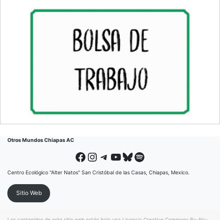
Otros Mundos Chiapas AC
Facebook
Instagram
Telegram
YouTube
Bluesky
Spotify
Centro Ecológico "Alter Natos" San Cristóbal de las Casas, Chiapas, Mexico.
Sitio Web
Los contenidos de este sitio web están bajo una
Licencia Creative Commons By-Nc-