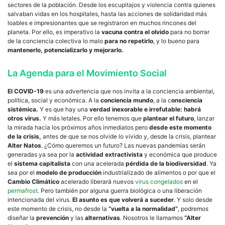
sectores de la población. Desde los escupitajos y violencia contra quienes
salvaban vidas en los hospitales, hasta las acciones de solidaridad más
loables e impresionantes que se registraron en muchos rincones del
planeta. Por ello, es imperativo la
vacuna contra el olvido
para no borrar
de la conciencia colectiva lo malo
para no repetirlo
, y lo bueno para
mantenerlo, potencializarlo y mejorarlo.
La Agenda para el Movimiento Social
El COVID-19
es una advertencia que nos invita a la conciencia ambiental,
política, social y económica. A la
conciencia mundo
, a la c
onsciencia
sistémica.
Y es que hay una
verdad inexorable e irrefutable: habrá
otros virus.
Y más letales. Por ello tenemos que
plantear el futuro
, lanzar
la mirada hacia los próximos años inmediatos pero
desde este momento
de la crisis,
antes de que se nos olvide lo vivido y, desde la crisis, plantear
Alter Natos
. ¿Cómo queremos un futuro? Las nuevas pandemias serán
generadas ya sea por la
actividad extractivista
y económica que produce
el
sistema capitalista
con una acelerada
pérdida de la biodiversidad
. Ya
sea por el
modelo de producción
industrializado de alimentos o por que el
Cambio Climático
acelerado liberará nuevos
virus congelados
en el
permafrost
. Pero también por alguna guerra biológica o una liberación
intencionada del virus.
El asunto es que volverá a suceder
. Y solo desde
este momento de crisis, no desde la
“vuelta a la normalidad”
, podremos
diseñar la
prevención
y las
alternativas
. Nosotros le llamamos
“Alter