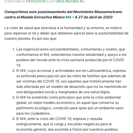
Publicada el
04/05/2020
|
por
Otros Mundos AC
Compartimos este posicionamiento del Movimiento Mesoamericano
contra el Modelo Extractivo Minero
M4
– A 27 de abril de 2020
La crisis de salud que atraviesa a la humanidad y su entorno, es motivo
para repensar el rol y deber que debemos ejercer para la sustentabilidad de
nuestro planeta. Es por eso que:
Las organizaciones socioambientales, comunitarias y rurales, que
conformamos el M4, extendemos nuestra solidaridad y apoyo a los
pueblos del mundo ante la crisis sanitaria producido por el COVID
19.
El M4, cuyo accionar y actividades son en Latinoamérica, expresa
su profunda preocupación por las miles de familias que además de
ser víctimas del COVID 19, son aquellas que históricamente han
sido afectada por un modelo de desarrollo que los ha mantenido en
una desigualdad social y marginados de una salud digna.
El M4 ha sostenido como principios que ante la crisis ambiental
global, un mejor modelo económico, es aquel que conserva su
patrimonio ecológico, condición para optar por un ambiente sano
para los ciudadanos.
El M4, ante la crisis del COVID 19, expresa y repudia
enérgicamente, que la carga y secuelas negativas para la
economía general, sea asumida a futuro por nuestros pueblos.