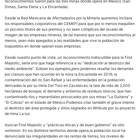
reconocimientos fueron para las tres minas donde opera en México (San
Dimas, Santa Elena y La Encantada).
Desde la Red Mexicana de Afectadas/os por la Minería queremos incitara
los responsables corporativos del CEMEFI para que por lo menos maquillen
un pocolos títulos de sus premios y no sean cómplices del lavado de
imagen de las empresas mineras, de tal manera que sus reconocimientos al
menos, sean más apegados a las realidades que vive la población de
lospueblos en donde operan esas empresas.
Desde nuestro punto de vista, un reconocimiento indiscutible para la First
Majestic, sería uno que haga referencia a su “dedicación al destrozo del
medio ambiente”. Sobran los ejemplos,pero podemos resaltar los derrames
por cianuro que han ocurrido en la mina la Encantada en 2016; la
contaminación del río San Rafael y las enfermedades en la población
derivadas la por su mina Del Toro en Zacatecas; la tala de más de 2,000
hectáreas de bosque, el derrame y entierros de residuos tóxicos, que han
contaminado ríos y manantiales provocados por sus minas “La Guitarra” y
“El Coloso” en el estado de México.Podemos citar también el grave intento
al destrozo del área protegida y sitios sagrados en Wirikuta por su proyecto
de mina La luz.
Asociar First Majestic y “prácticas éticas y de buen gobierno” es otro
oxímoron. En los distintos territorios donde opera,la población local ha
denunciado las irregularidades en las rentas de tierras, los niveles de