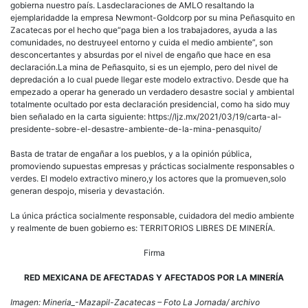
gobierna nuestro país. Lasdeclaraciones de AMLO resaltando la
ejemplaridadde la empresa Newmont-Goldcorp por su mina Peñasquito en
Zacatecas por el hecho que“paga bien a los trabajadores, ayuda a las
comunidades, no destruyeel entorno y cuida el medio ambiente”, son
desconcertantes y absurdas por el nivel de engaño que hace en esa
declaración.La mina de Peñasquito, si es un ejemplo, pero del nivel de
depredación a lo cual puede llegar este modelo extractivo. Desde que ha
empezado a operar ha generado un verdadero desastre social y ambiental
totalmente ocultado por esta declaración presidencial, como ha sido muy
bien señalado en la carta siguiente: https://ljz.mx/2021/03/19/carta-al-
presidente-sobre-el-desastre-ambiente-de-la-mina-penasquito/
Basta de tratar de engañar a los pueblos, y a la opinión pública,
promoviendo supuestas empresas y prácticas socialmente responsables o
verdes. El modelo extractivo minero,y los actores que la promueven,solo
generan despojo, miseria y devastación.
La única práctica socialmente responsable, cuidadora del medio ambiente
y realmente de buen gobierno es: TERRITORIOS LIBRES DE MINERÍA.
Firma
RED MEXICANA DE AFECTADAS Y AFECTADOS POR LA MINERÍA
Imagen: Mineria_-Mazapil-Zacatecas – Foto La Jornada/ archivo