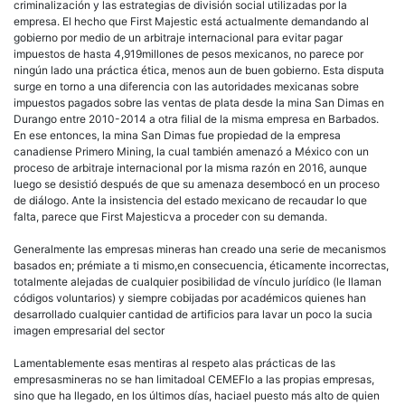
criminalización y las estrategias de división social utilizadas por la
empresa. El hecho que First Majestic está actualmente demandando al
gobierno por medio de un arbitraje internacional para evitar pagar
impuestos de hasta 4,919millones de pesos mexicanos, no parece por
ningún lado una práctica ética, menos aun de buen gobierno. Esta disputa
surge en torno a una diferencia con las autoridades mexicanas sobre
impuestos pagados sobre las ventas de plata desde la mina San Dimas en
Durango entre 2010-2014 a otra filial de la misma empresa en Barbados.
En ese entonces, la mina San Dimas fue propiedad de la empresa
canadiense Primero Mining, la cual también amenazó a México con un
proceso de arbitraje internacional por la misma razón en 2016, aunque
luego se desistió después de que su amenaza desembocó en un proceso
de diálogo. Ante la insistencia del estado mexicano de recaudar lo que
falta, parece que First Majesticva a proceder con su demanda.
Generalmente las empresas mineras han creado una serie de mecanismos
basados en; prémiate a ti mismo,en consecuencia, éticamente incorrectas,
totalmente alejadas de cualquier posibilidad de vínculo jurídico (le llaman
códigos voluntarios) y siempre cobijadas por académicos quienes han
desarrollado cualquier cantidad de artificios para lavar un poco la sucia
imagen empresarial del sector
Lamentablemente esas mentiras al respeto alas prácticas de las
empresasmineras no se han limitadoal CEMEFIo a las propias empresas,
sino que ha llegado, en los últimos días, haciael puesto más alto de quien