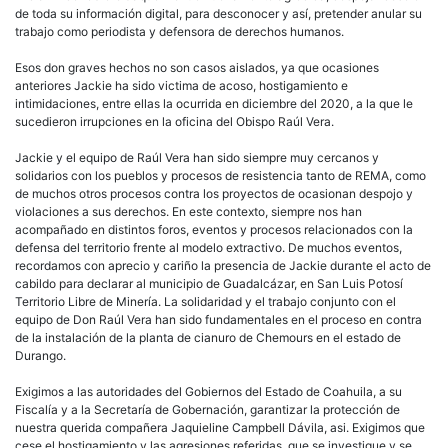
de toda su información digital, para desconocer y así, pretender anular su
trabajo como periodista y defensora de derechos humanos.
Esos don graves hechos no son casos aislados, ya que ocasiones
anteriores Jackie ha sido victima de acoso, hostigamiento e
intimidaciones, entre ellas la ocurrida en diciembre del 2020, a la que le
sucedieron irrupciones en la oficina del Obispo Raúl Vera.
Jackie y el equipo de Raúl Vera han sido siempre muy cercanos y
solidarios con los pueblos y procesos de resistencia tanto de REMA, como
de muchos otros procesos contra los proyectos de ocasionan despojo y
violaciones a sus derechos. En este contexto, siempre nos han
acompañado en distintos foros, eventos y procesos relacionados con la
defensa del territorio frente al modelo extractivo. De muchos eventos,
recordamos con aprecio y cariño la presencia de Jackie durante el acto de
cabildo para declarar al municipio de Guadalcázar, en San Luis Potosí
Territorio Libre de Minería. La solidaridad y el trabajo conjunto con el
equipo de Don Raúl Vera han sido fundamentales en el proceso en contra
de la instalación de la planta de cianuro de Chemours en el estado de
Durango.
Exigimos a las autoridades del Gobiernos del Estado de Coahuila, a su
Fiscalía y a la Secretaría de Gobernación, garantizar la protección de
nuestra querida compañera Jaquieline Campbell Dávila, asi. Exigimos que
cese el hostigamiento y las agresiones referidas, que se investigue y se