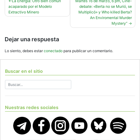
Navegación
La Energía: Otro bien común
Martes 16 de marzo, 6 pm, Cine-
acaparado por el Modelo
debate: «Berta no se Murió, se
de
Extractivo Minero
Multiplicó» y Who killed Berta?
entradas
An Enviromental Murder
Mystery”
Dejar una respuesta
Lo siento, debes estar
conectado
para publicar un comentario.
Buscar en el sitio
Nuestras redes sociales