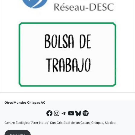
Otros Mundos Chiapas AC
Facebook
Instagram
Telegram
YouTube
Bluesky
Spotify
Centro Ecológico "Alter Natos" San Cristóbal de las Casas, Chiapas, Mexico.