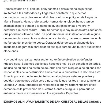
¿no les parece una burla?
Hemos estado en el cabildo; convocamos a dos audiencias públicas,
invitamos a las autoridades y llegaron a constatar lo que hemos
denunciado una y otra vez en distintos puntos del polígono de Lagos de
María Eugenia. Hemos reforestado, hemos denunciado, hemos tenido
asambleas para ayudar a la gente de nuestras colonias a valorar y
defender a nuestra Madre Tierra. Sabemos que hay muchas otras acciones
que podríamos llevar a cabo. Se podrían tomar las instalaciones de alguna
dependencia, cercar la casa de alguna autoridad, hacernos presentes en la
mañanera del presidente López Obrador, dejar de pagar alguno de los
impuestos, negarnos a participar en eso que parece una burla y que llaman
elecciones.
Hoy decidimos realizar esta acción cuyo único objetivo es defender
nuestra casa. Sabemos que lo que hacemos hoy, es en beneficio de todos,
incluso de quienes no están de acuerdo con este bloqueo o de quienes son
responsables de la destrucción ambiental. A la ciudadanía le decimos esto:
Si les importa el medio ambiente hagan algo, lo que ustedes puedan y
decidan pero no nos dejen solo a nosotros lo que les toca hacer también a
ustedes. A las autoridades les repetimos lo que ya saben: nuestra única
demanda es la protección de nuestras fuentes de agua. Y para que se
entienda mejor lo expresamos en los siguientes 15 puntos:
EXIGIMOS AL H. AYUNTAMIENTO DE SAN CRISTÓBAL DE LAS CASAS y