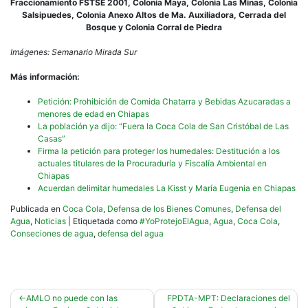
Fraccionamiento FSTSE 2001, Colonia Maya, Colonia Las Minas, Colonia
Salsipuedes, Colonia Anexo Altos de Ma. Auxiliadora, Cerrada del
Bosque y Colonia Corral de Piedra
Imágenes: Semanario Mirada Sur
Más información:
Petición: Prohibición de Comida Chatarra y Bebidas Azucaradas a
menores de edad en Chiapas
La población ya dijo: “Fuera la Coca Cola de San Cristóbal de Las
Casas”
Firma la petición para proteger los humedales: Destitución a los
actuales titulares de la Procuraduría y Fiscalía Ambiental en
Chiapas
Acuerdan delimitar humedales La Kisst y María Eugenia en Chiapas
Publicada en
Coca Cola
,
Defensa de los Bienes Comunes
,
Defensa del
Agua
,
Noticias
|
Etiquetada como
#YoProtejoElAgua
,
Agua
,
Coca Cola
,
Conseciones de agua
,
defensa del agua
Navegación
AMLO no puede con las
FPDTA-MPT: Declaraciones del