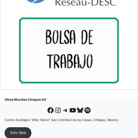
Otros Mundos Chiapas AC
Facebook
Instagram
Telegram
YouTube
Bluesky
Spotify
Centro Ecológico "Alter Natos" San Cristóbal de las Casas, Chiapas, Mexico.
Sitio Web