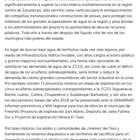
significativamente a superar la crisis hídrica multidimensional en la región
centro de Zacatecas, sólo serviría como vehículo para el enriquecimiento
de compañías transnacionales constructoras de presas, para proteger los
intereses de los grandes acaparadores de agua en la región y para brindar
a los administradores del proyecto la oportunidad de desviar recursos
públicos. Todo ello a través del despojo del líquido vital de uno de los
municipios más pobres del estado.
En lugar de buscar traer agua de territorios cada vez más lejanos, por
medio de infraestructura hídrica inviable, con altos cargos al erario público
y graves impactos socioambientales, una forma más razonable de
satisfacer las demandas de agua de la ZCZG, así como de cubrir el déficit
de agua de los acuíferos sobreexplotados, sería limitar y reducir la
demanda de ciertos grandes consumidores del sector industrial en la zona.
Por ejemplo, existen 12 proyectos mineros en etapa de exploración en los
cinco acuíferos sobreexplotados correspondientes a la ZCZG (Aguanaval,
Benito Juárez, Calera, Chupaderos y Guadalupe-Bañuelos), y tan sólo en
los tres primeros meses del año 2026 se ha presentado ante la SEMARNAT
informes preventivos y MIA regional para tres de ellos en el municipio de
Fresnillo (Proyecto de exploración San Albino, Depósito de Jales Fatima
Sur y Proyecto de exploración minera El Tule).
Por tales motivos, los ejidos y comunidades de Jiménez del Teul y
Sombrerete no estamos dispuestos a ser territorios de sacrificio para un
proyecto que significa la destrucción de nuestra vida comunitaria y de la