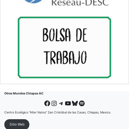
Otros Mundos Chiapas AC
Facebook
Instagram
Telegram
YouTube
Bluesky
Spotify
Centro Ecológico "Alter Natos" San Cristóbal de las Casas, Chiapas, Mexico.
Sitio Web