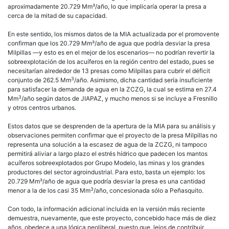
aproximadamente 20.729 Mm³/año, lo que implicaría operar la presa a
cerca de la mitad de su capacidad.
En este sentido, los mismos datos de la MIA actualizada por el promovente
confirman que los 20.729 Mm³/año de agua que podría desviar la presa
Milpillas —y esto es en el mejor de los escenarios— no podrían revertir la
sobreexplotación de los acuíferos en la región centro del estado, pues se
necesitarían alrededor de 13 presas como Milpillas para cubrir el déficit
3
conjunto de 262.5 Mm
/año. Asimismo, dicha cantidad sería insuficiente
para satisfacer la demanda de agua en la ZCZG, la cual se estima en 27.4
3
Mm
/año según datos de JIAPAZ, y mucho menos si se incluye a Fresnillo
y otros centros urbanos.
Estos datos que se desprenden de la apertura de la MIA para su análisis y
observaciones permiten confirmar que el proyecto de la presa Milpillas no
representa una solución a la escasez de agua de la ZCZG, ni tampoco
permitirá aliviar a largo plazo el estrés hídrico que padecen los mantos
acuíferos sobreexplotados por Grupo Modelo, las minas y los grandes
productores del sector agroindustrial. Para esto, basta un ejemplo: los
20.729 Mm³/año de agua que podría desviar la presa es una cantidad
3
menor a la de los casi 35 Mm
/año, concesionada sólo a Peñasquito.
Con todo, la información adicional incluida en la versión más reciente
demuestra, nuevamente, que este proyecto, concebido hace más de diez
años, obedece a una lógica neoliberal, puesto que, lejos de contribuir