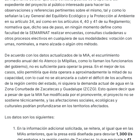
expediente del proyecto al público interesado para hacer las
observaciones y referencias pertinentes sobre el mismo, tal y como lo
señalan la Ley General del Equilibrio Ecológico y la Protección al Ambiente
en su artículo 34, así como en los artículos 4, 40 y 41 de su Reglamento;
normativa que, dicho sea de paso, en ningún momento define como
facultad de la SEMARNAT realizar encuestas, consultas ciudadanas u
otros procesos electivos en cualquiera de sus modalidades: votación con
urnas, nominales, a mano alzada o algún otro método.
De acuerdo con los datos actualizados de la MIA, el escurrimiento
promedio anual del río Atenco (o Milpillas, como lo llaman los funcionarios
del gobierno), no es suficiente para operar la presa. En el mejor de los
casos, sólo permitiría que ésta operara a aproximadamente la mitad de su
capacidad, con lo cual no se alcanzaría a cubrir el déficit de los acuíferos
de la región centro del estado, ni siquiera la demanda actual de agua en la
Zona Conurbada de Zacatecas y Guadalupe (ZCZG). Esto quiere decir que
a pesar de que la MIA fue modificada por el promovente, el proyecto no se
sostiene técnicamente, y las afectaciones sociales, ecológicas y
culturales podrían profundizarse en los territorios afectados.
Los datos son los siguientes:
En la información adicional solicitada, se reitera, al igual que en las
MIAs anteriores, que la presa está diseñada para desviar
1,300 l/s
del embalse a la región centro de Zacatecas, lo que equivale a
41