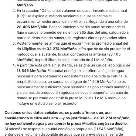
Mm³/año
.
En la sección “Cálculo del volumen de escurrimiento medio anual
(CP)”, se explica el método mediante el cual se estima el
escurrimiento medio anual del río Milpillas, llegando a una cifra de
28.405 Mm³/año
. Por escurrimiento medio anual se entiende el
flujo o caudal promedio del río en los 365 días del año, calculado a
partir de determinado número de registros diarios por varios años.
Posteriormente, se afirma que el escurrimiento promedio anual del
río Milpillas es de
32.274 Mm³/año
, cifra que se da sin presentar el
método que la sustente, lo cual contradice la anterior (28.405
3
Mm³/año), imposibilitando así el traslado de 41 Mm
/año.
A partir de esta cifra sin sustento, se asigna un caudal ecológico de
11.545 Mm³/año
. El caudal ecológico se refiere al flujo de agua
necesaria para sostener los ecosistemas río abajo de la cortina. A
3
propósito de esto, un caudal ecológico de 11.545 Mm
/año no es
necesariamente suficiente para sostener las poblaciones humanas
y sistemas de producción agrícola de escala pequeña río abajo de
donde se pretende construir la presa Milpillas. La MIA todavía no
incluye un estudio serio al respecto.
Con base en los datos señalados, se puede afirmar que, aun
considerando la cifra más alta —y no justificada— de 32.274 Mm³/año,
no hay suficiente agua para operar la presa Milpillas según su diseño.
Si además se respeta el caudal ecológico propuesto (11.545 Mm³/año),
entonces el volumen disponible de agua que se prevé desviar sería de