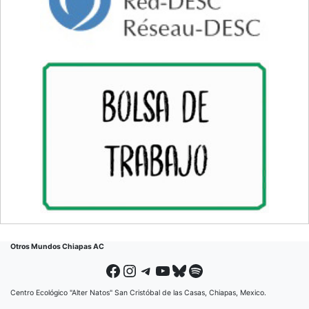
Otros Mundos Chiapas AC
Facebook
Instagram
Telegram
YouTube
Bluesky
Spotify
Centro Ecológico "Alter Natos" San Cristóbal de las Casas, Chiapas, Mexico.