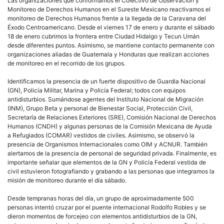
Las organizaciones que conformamos el Colectivo de Observación y
Monitoreo de Derechos Humanos en el Sureste Mexicano reactivamos el
monitoreo de Derechos Humanos frente a la llegada de la Caravana del
Éxodo Centroamericano. Desde el viernes 17 de enero y durante el sábado
18 de enero cubrimos la frontera entre Ciudad Hidalgo y Tecun Umán
desde diferentes puntos. Asimismo, se mantiene contacto permanente con
organizaciones aliadas de Guatemala y Honduras que realizan acciones
de monitoreo en el recorrido de los grupos.
Identificamos la presencia de un fuerte dispositivo de Guardia Nacional
(GN), Policía Militar, Marina y Policía Federal; todos con equipos
antidisturbios. Sumándose agentes del Instituto Nacional de Migración
(INM), Grupo Beta y personal de Bienestar Social, Protección Civil,
Secretaría de Relaciones Exteriores (SRE), Comisión Nacional de Derechos
Humanos (CNDH) y algunas personas de la Comisión Mexicana de Ayuda
a Refugiados (COMAR) vestidos de civiles. Asimismo, se observó la
presencia de Organismos Internacionales como OIM y ACNUR. También
alertamos de la presencia de personal de seguridad privada. Finalmente, es
importante señalar que elementos de la GN y Policía Federal vestida de
civil estuvieron fotografiando y grabando a las personas que integramos la
misión de monitoreo durante el día sábado.
Desde tempranas horas del día, un grupo de aproximadamente 500
personas intentó cruzar por el puente internacional Rodolfo Robles y se
dieron momentos de forcejeo con elementos antidisturbios de la GN,