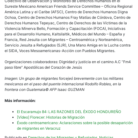
Colectivo de Observación y Monitoreo de Derechos Humanos en el
Sureste Mexicano American Friends Service Committee – Oficina Regional
América Latina y el Caribe (AFSC), Centro de Derechos Humanos Digna
Ochoa, Centro de Derechos Humanos Fray Matías de Córdova, Centro de
Derechos Humanos Tepeyac, Centro de Derechos de las Víctimas de la
Violencia Minerva Bello, Formación y Capacitación (FOCA), Iniciativas
para el Desarrollo Humano, Kaltsilaltik, Médicos del Mundo – España y
Francia, Red Jesuita con Migrantes – Centroamérica y Norteamérica,
Servicio Jesuita a Refugiados (SJR), Una Mano Amiga en la Lucha contra
el SIDA, Voces Mesoamericanas-Acción con Pueblos Migrantes.
Organizaciones colaboradoras: Dignidad y justicia en el camino A.C “Fm4
paso libre” Apostólicas del Corazón de Jesús
Imagen: Un grupo de migrantes forcejeó brevemente con los militares
mexicanos en el paso del puente internacional Rodolfo Robles, en la
frontera con Guatemala© AFP Isaac GUZMAN
Más información:
El Escaramujo 84: LAS RAZONES DEL ÉXODO HONDUREÑO
[Vídeo] Florecer: Historias de Migración
Éxodo centroamericano: Aclaraciones sobre la posible desaparición
de migrantes en Veracruz
Publicada en
Derechos de los Migrantes y Refugiados
,
Noticias
,