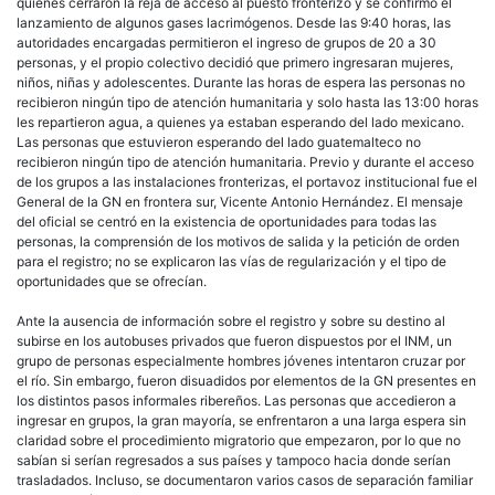
quienes cerraron la reja de acceso al puesto fronterizo y se confirmó el
lanzamiento de algunos gases lacrimógenos. Desde las 9:40 horas, las
autoridades encargadas permitieron el ingreso de grupos de 20 a 30
personas, y el propio colectivo decidió que primero ingresaran mujeres,
niños, niñas y adolescentes. Durante las horas de espera las personas no
recibieron ningún tipo de atención humanitaria y solo hasta las 13:00 horas
les repartieron agua, a quienes ya estaban esperando del lado mexicano.
Las personas que estuvieron esperando del lado guatemalteco no
recibieron ningún tipo de atención humanitaria. Previo y durante el acceso
de los grupos a las instalaciones fronterizas, el portavoz institucional fue el
General de la GN en frontera sur, Vicente Antonio Hernández. El mensaje
del oficial se centró en la existencia de oportunidades para todas las
personas, la comprensión de los motivos de salida y la petición de orden
para el registro; no se explicaron las vías de regularización y el tipo de
oportunidades que se ofrecían.
Ante la ausencia de información sobre el registro y sobre su destino al
subirse en los autobuses privados que fueron dispuestos por el INM, un
grupo de personas especialmente hombres jóvenes intentaron cruzar por
el río. Sin embargo, fueron disuadidos por elementos de la GN presentes en
los distintos pasos informales ribereños. Las personas que accedieron a
ingresar en grupos, la gran mayoría, se enfrentaron a una larga espera sin
claridad sobre el procedimiento migratorio que empezaron, por lo que no
sabían si serían regresados a sus países y tampoco hacia donde serían
trasladados. Incluso, se documentaron varios casos de separación familiar