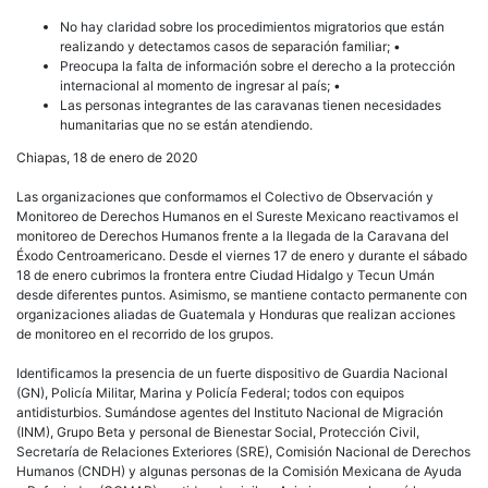
Méxi
la
No hay claridad sobre los procedimientos migratorios que están
falta
realizando y detectamos casos de separación familiar; •
de
Preocupa la falta de información sobre el derecho a la protección
clar
internacional al momento de ingresar al país; •
de
Las personas integrantes de las caravanas tienen necesidades
auto
humanitarias que no se están atendiendo.
migr
Chiapas, 18 de enero de 2020
gene
tens
Las organizaciones que conformamos el Colectivo de Observación y
e
Monitoreo de Derechos Humanos en el Sureste Mexicano reactivamos el
ince
monitoreo de Derechos Humanos frente a la llegada de la Caravana del
Éxodo Centroamericano. Desde el viernes 17 de enero y durante el sábado
18 de enero cubrimos la frontera entre Ciudad Hidalgo y Tecun Umán
desde diferentes puntos. Asimismo, se mantiene contacto permanente con
organizaciones aliadas de Guatemala y Honduras que realizan acciones
de monitoreo en el recorrido de los grupos.
Identificamos la presencia de un fuerte dispositivo de Guardia Nacional
(GN), Policía Militar, Marina y Policía Federal; todos con equipos
antidisturbios. Sumándose agentes del Instituto Nacional de Migración
(INM), Grupo Beta y personal de Bienestar Social, Protección Civil,
Secretaría de Relaciones Exteriores (SRE), Comisión Nacional de Derechos
Humanos (CNDH) y algunas personas de la Comisión Mexicana de Ayuda