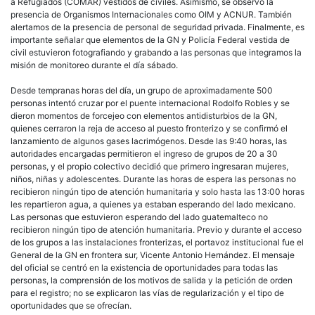
a Refugiados (COMAR) vestidos de civiles. Asimismo, se observó la
presencia de Organismos Internacionales como OIM y ACNUR. También
alertamos de la presencia de personal de seguridad privada. Finalmente, es
importante señalar que elementos de la GN y Policía Federal vestida de
civil estuvieron fotografiando y grabando a las personas que integramos la
misión de monitoreo durante el día sábado.
Desde tempranas horas del día, un grupo de aproximadamente 500
personas intentó cruzar por el puente internacional Rodolfo Robles y se
dieron momentos de forcejeo con elementos antidisturbios de la GN,
quienes cerraron la reja de acceso al puesto fronterizo y se confirmó el
lanzamiento de algunos gases lacrimógenos. Desde las 9:40 horas, las
autoridades encargadas permitieron el ingreso de grupos de 20 a 30
personas, y el propio colectivo decidió que primero ingresaran mujeres,
niños, niñas y adolescentes. Durante las horas de espera las personas no
recibieron ningún tipo de atención humanitaria y solo hasta las 13:00 horas
les repartieron agua, a quienes ya estaban esperando del lado mexicano.
Las personas que estuvieron esperando del lado guatemalteco no
recibieron ningún tipo de atención humanitaria. Previo y durante el acceso
de los grupos a las instalaciones fronterizas, el portavoz institucional fue el
General de la GN en frontera sur, Vicente Antonio Hernández. El mensaje
del oficial se centró en la existencia de oportunidades para todas las
personas, la comprensión de los motivos de salida y la petición de orden
para el registro; no se explicaron las vías de regularización y el tipo de
oportunidades que se ofrecían.