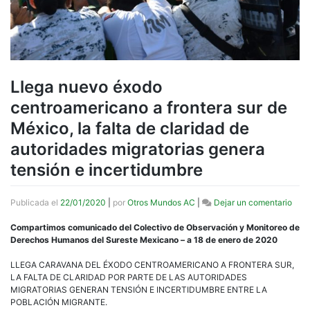
Llega nuevo éxodo
centroamericano a frontera sur de
México, la falta de claridad de
autoridades migratorias genera
tensión e incertidumbre
en
Publicada el
22/01/2020
|
por
Otros Mundos AC
|
Dejar un comentario
Lleg
nue
Compartimos comunicado del Colectivo de Observación y Monitoreo de
éxo
Derechos Humanos del Sureste Mexicano – a 18 de enero de 2020
cent
a
LLEGA CARAVANA DEL ÉXODO CENTROAMERICANO A FRONTERA SUR,
fron
LA FALTA DE CLARIDAD POR PARTE DE LAS AUTORIDADES
sur
MIGRATORIAS GENERAN TENSIÓN E INCERTIDUMBRE ENTRE LA
de
POBLACIÓN MIGRANTE.