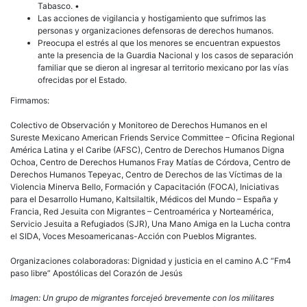
Tabasco. •
Las acciones de vigilancia y hostigamiento que sufrimos las
personas y organizaciones defensoras de derechos humanos.
Preocupa el estrés al que los menores se encuentran expuestos
ante la presencia de la Guardia Nacional y los casos de separación
familiar que se dieron al ingresar al territorio mexicano por las vías
ofrecidas por el Estado.
Firmamos:
Colectivo de Observación y Monitoreo de Derechos Humanos en el
Sureste Mexicano American Friends Service Committee – Oficina Regional
América Latina y el Caribe (AFSC), Centro de Derechos Humanos Digna
Ochoa, Centro de Derechos Humanos Fray Matías de Córdova, Centro de
Derechos Humanos Tepeyac, Centro de Derechos de las Víctimas de la
Violencia Minerva Bello, Formación y Capacitación (FOCA), Iniciativas
para el Desarrollo Humano, Kaltsilaltik, Médicos del Mundo – España y
Francia, Red Jesuita con Migrantes – Centroamérica y Norteamérica,
Servicio Jesuita a Refugiados (SJR), Una Mano Amiga en la Lucha contra
el SIDA, Voces Mesoamericanas-Acción con Pueblos Migrantes.
Organizaciones colaboradoras: Dignidad y justicia en el camino A.C “Fm4
paso libre” Apostólicas del Corazón de Jesús
Imagen: Un grupo de migrantes forcejeó brevemente con los militares