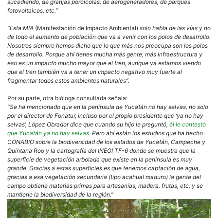
sucediendo, de granjas porcícolas, de aerogeneradores, de parques
fotovoltaicos, etc.”
“Esta MIA
(Manifestación de Impacto Ambiental)
solo habla de las vías y no
de todo el aumento de población que va a venir con los polos de desarrollo.
Nosotros siempre hemos dicho que lo que más nos preocupa son los polos
de desarrollo. Porque ahí tienes mucha más gente, más infraestructura y
eso es un impacto mucho mayor que el tren, aunque ya estamos viendo
que el tren también va a tener un impacto negativo muy fuerte al
fragmentar todos estos ambientes naturales”.
Por su parte, otra bióloga consultada señala:
“Se ha mencionado que en la península de Yucatán no hay selvas, no solo
por el director de Fonatur, incluso por el propio presidente que ‘ya no hay
selvas’, López Obrador dice que cuando su hijo le preguntó,
él le contestó
que Yucatán ya no hay selvas
. Pero ahí están los estudios que ha hecho
CONABIO sobre la biodiversidad de los estados de Yucatán, Campeche y
Quintana Roo y la cartografía del INEGI TF-6 donde se muestra que la
superficie de vegetación arbolada que existe en la península es muy
grande. Gracias a estas superficies es que tenemos captación de agua,
gracias a esa vegetación secundaria (tipo acahual maduro) la gente del
campo obtiene materias primas para artesanías, madera, frutas, etc, y se
mantiene la biodiversidad de la región.”