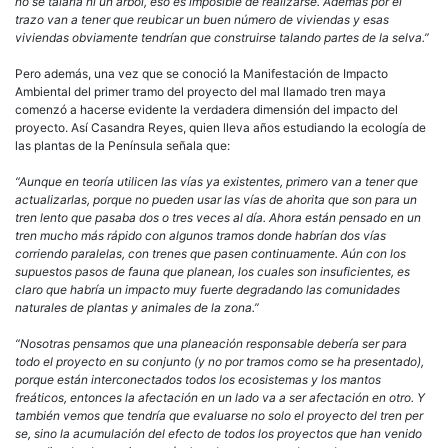
no se talaría ni un árbol, eso es imposible de realizarse. Además por el
trazo van a tener que reubicar un buen número de viviendas y esas
viviendas obviamente tendrían que construirse talando partes de la selva.”
Pero además, una vez que se conoció la Manifestación de Impacto
Ambiental del primer tramo del proyecto del mal llamado tren maya
comenzó a hacerse evidente la verdadera dimensión del impacto del
proyecto. Así Casandra Reyes, quien lleva años estudiando la ecología de
las plantas de la Península señala que:
“Aunque en teoría utilicen las vías ya existentes, primero van a tener que
actualizarlas, porque no pueden usar las vías de ahorita que son para un
tren lento que pasaba dos o tres veces al día. Ahora están pensado en un
tren mucho más rápido con algunos tramos donde habrían dos vías
corriendo paralelas, con trenes que pasen continuamente. Aún con los
supuestos pasos de fauna que planean, los cuales son insuficientes, es
claro que habría un impacto muy fuerte degradando las comunidades
naturales de plantas y animales de la zona.”
“Nosotras pensamos que una planeación responsable debería ser para
todo el proyecto en su conjunto (y no por tramos como se ha presentado),
porque están interconectados todos los ecosistemas y los mantos
freáticos, entonces la afectación en un lado va a ser afectación en otro. Y
también vemos que tendría que evaluarse no solo el proyecto del tren per
se, sino la acumulación del efecto de todos los proyectos que han venido