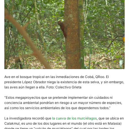
Ave en el bosque tropical en las inmediaciones de Cobá, QRoo. El
presidente López Obrador niega la existencia de esta selva, y sin embargo,
las aves aún llegan a ella. Foto: Colectivo Grieta
“Estos megaproyectos que se pretende implementar sin cuidados ni
conciencia ambiental pondrían en riesgo a un mayor número de especies,
así como los servicios ambientales de los que dependemos todos.”
La investigadora recordó que
la cueva de los murciélagos
, que se ubica en
Calakmul, es uno de los dos lugares en el mundo (el otro está en Malasia)
donde se tiene un “volcán de murciélagos” del cual por las tardes los