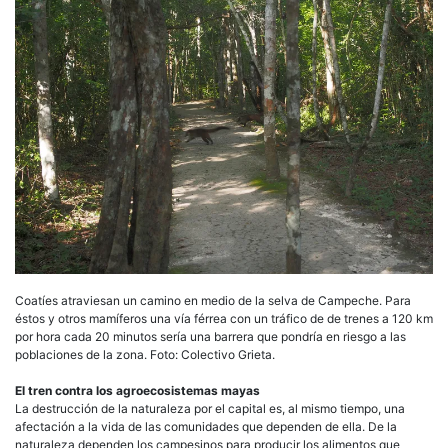
Coatíes atraviesan un camino en medio de la selva de Campeche. Para
éstos y otros mamíferos una vía férrea con un tráfico de de trenes a 120 km
por hora cada 20 minutos sería una barrera que pondría en riesgo a las
poblaciones de la zona. Foto: Colectivo Grieta.
El tren contra los agroecosistemas mayas
La destrucción de la naturaleza por el capital es, al mismo tiempo, una
afectación a la vida de las comunidades que dependen de ella. De la
naturaleza dependen los campesinos para producir los alimentos que