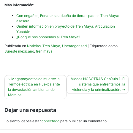
Más información:
Con engaños, Fonatur se adueña de tierras para el Tren Maya:
asesora
Omiten información en proyecto de Tren Maya: Articulación
Yucatán
¿Por qué nos oponemos al Tren Maya?
Publicada en
Noticias
,
Tren Maya
,
Uncategorized
|
Etiquetada como
Sureste mexicano
,
tren maya
Navegación
Megaproyectos de muerte: la
Vídeos NOSOTRAS Capítulo 1: El
Termoeléctrica en Huexca ante
sistema que enfrentamos, la
de
la devastación ambiental de
violencia y la criminalización.
entradas
Morelos
Dejar una respuesta
Lo siento, debes estar
conectado
para publicar un comentario.