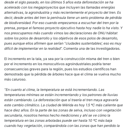
desde el siglo pasado, en los últimos 5 años esta deforestación se ha
acelerado con los megaproyectos que incluyen las llamadas energías
alternativas, la agroindustria y más recientemente el proyecto del tren. Es
decir, desde antes del tren la península tiene un serio problema de pérdida
de biodiversidad. Por eso cuando empezamos a escuchar del tren por la
prensa, porque el famoso proyecto ejecutivo hasta hoy nadie lo ha visto. Y
nos preocupamos más cuando vimos las declaraciones de ONU hábitat
sobre los polos de desarrollo y los objetivos de esos polos de desarrollo,
pues aunque ellos afirmen que serían “ciudades sustentables’, eso es muy
difícil de implementar en la realidad”.
Comenta una de las investigadoras.
El incremento en la tala, ya sea por la construcción misma del tren o bien
por el incremento en los monocultivos agroindustriales podría tener
consecuencias graves para la región, pues los estudios científicos han
demostrado que la pérdida de árboles hace que el clima se vuelva mucho
más caluroso.
“En cuanto al clima, la temperatura se está incrementando. Las
temperaturas mínimas se están incrementando y los patrones de lluvias
están cambiando. La deforestación que sí traería el tren maya agravaría
este cambio climático. La ciudad de Mérida es hoy 1.5 ºC más caliente que
hace diez años. En la parte de las zonas de selva, incluso con vegetación
secundaria, nosotros hemos hecho mediciones y ahí se ve cómo la
temperatura en las zonas arboladas puede ser hasta 10 ºC más baja
cuando hay vegetación, comparándola con las zonas que han perdido la