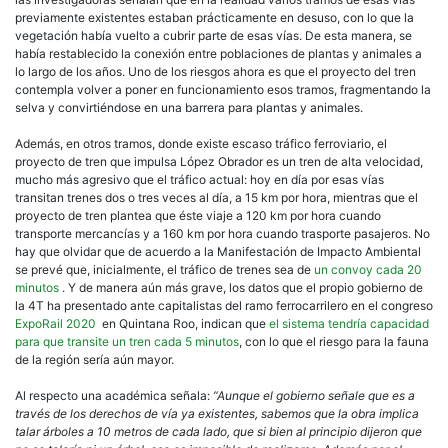
previamente existentes estaban prácticamente en desuso, con lo que la
vegetación había vuelto a cubrir parte de esas vías. De esta manera, se
había restablecido la conexión entre poblaciones de plantas y animales a
lo largo de los años. Uno de los riesgos ahora es que el proyecto del tren
contempla volver a poner en funcionamiento esos tramos, fragmentando la
selva y convirtiéndose en una barrera para plantas y animales.
Además, en otros tramos, donde existe escaso tráfico ferroviario, el
proyecto de tren que impulsa López Obrador es un tren de alta velocidad,
mucho más agresivo que el tráfico actual: hoy en día por esas vías
transitan trenes dos o tres veces al día, a 15 km por hora, mientras que el
proyecto de tren plantea que éste viaje a 120 km por hora cuando
transporte mercancías y a 160 km por hora cuando trasporte pasajeros. No
hay que olvidar que de acuerdo a la Manifestación de Impacto Ambiental
se prevé que, inicialmente, el tráfico de trenes sea de
un convoy cada 20
minutos
. Y de manera aún más grave, los datos que el propio gobierno de
la 4T ha presentado ante capitalistas del ramo ferrocarrilero en el congreso
ExpoRail 2020
en Quintana Roo, indican que
el sistema tendría capacidad
para que transite un tren cada 5 minutos
, con lo que el riesgo para la fauna
de la región sería aún mayor.
Al respecto una académica señala:
“Aunque el gobierno señale que es a
través de los derechos de vía ya existentes, sabemos que la obra implica
talar árboles a 10 metros de cada lado, que si bien al principio dijeron que