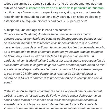
todos consumimos y, como se señala en uno de los documentos que han
publicado sobre
el impacto del tren en el norte de la península de Yucatán
la milpa maya “no es solo un espacio agrícola, sino que es una forma de
relación con la naturaleza que tiene muy claro que en sitios tropicales y
estacionales se requiere biodiversidad para su supervivencia”.
Al respecto, una ecóloga de la zona nos comenta:
“En el caso de Calakmul, donde se tiene una de las selvas mejor
conservadas, los comisariados ejidales están preocupados porque a raíz
de las delimitaciones de la reserva ellos tienen limitado lo que pueden
hacer en las zonas de amortiguamiento, lo cual los llevó a depender mucho
de la producción de miel. El cambio climático ya ha afectado los periodos
de floración y ello a su vez ha afectado a la producción de miel. En
particular el comisario ejidal de Conhuas ha expresado su preocupación de
que si entra el tren, la llegada de gente puede afectar la producción de miel
al alejar a las abejas o alterar aún más su actividad. La pretensión de que
el tren entre 20 kilómetros dentro de la reserva de Calakmul hasta la
caseta de la CONANP aumenta la preocupación de los campesinos de la
zona.”
“Esta situación se repite en diferentes zonas, donde el cambio ambiental
global ha alterado los patrones de lluvia y donde seguir deforestando en
zonas como Izamal o Valladolid para los llamados polos de desarrollo,
aumentaría la problemática ya existente. En casi toda la Península de
Yucatán la producción de miel es una de las principales actividades para