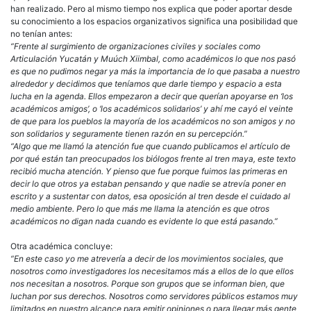
han realizado. Pero al mismo tiempo nos explica que poder aportar desde
su conocimiento a los espacios organizativos significa una posibilidad que
no tenían antes:
“Frente al surgimiento de organizaciones civiles y sociales como
Articulación Yucatán y Muúch Xiimbal, como académicos lo que nos pasó
es que no pudimos negar ya más la importancia de lo que pasaba a nuestro
alrededor y decidimos que teníamos que darle tiempo y espacio a esta
lucha en la agenda. Ellos empezaron a decir que querían apoyarse en ‘los
académicos amigos’, o ‘los académicos solidarios’ y ahí me cayó el veinte
de que para los pueblos la mayoría de los académicos no son amigos y no
son solidarios y seguramente tienen razón en su percepción.”
“Algo que me llamó la atención fue que cuando publicamos el artículo de
por qué están tan preocupados los biólogos frente al tren maya, este texto
recibió mucha atención. Y pienso que fue porque fuimos las primeras en
decir lo que otros ya estaban pensando y que nadie se atrevía poner en
escrito y a sustentar con datos, esa oposición al tren desde el cuidado al
medio ambiente. Pero lo que más me llama la atención es que otros
académicos no digan nada cuando es evidente lo que está pasando.”
Otra académica concluye:
“En este caso yo me atrevería a decir de los movimientos sociales, que
nosotros como investigadores los necesitamos más a ellos de lo que ellos
nos necesitan a nosotros. Porque son grupos que se informan bien, que
luchan por sus derechos. Nosotros como servidores públicos estamos muy
limitados en nuestro alcance para emitir opiniones o para llegar más gente