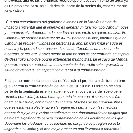
entrevista, una de las científicas recordó que el abastecimiento de agua ya
es un problema para las ciudades del norte de la península, especialmente
para Mérida:
“Cuando escuchamos del gobierno o leemos en la Manifestación de
impacto ambiental que el objetivo es generar un turismo ‘tipo Cancún’, pues
ya tenemos el antecedente de qué tipo de desarrollo se quiere realizar. En
Calakmul se reciben alrededor de 44 mil personas al año, mientras que en
Cancún se reciben millones de personas al año. En Calakmul el agua es
escasa y la gente de un turismo al estilo de Cancún estaría buscando
albercas, bares, etc. y obviamente la tala no solo se concentraría en el polo
de desarrollo sino que podría extenderse mucho más. En el caso de Mérida,
generar, como se pretende un nuevo polo de desarrollo solo agravaría la
situación del agua, en especial en cuanto a la contaminación”.
En la parte norte de la península de Yucatán el problema más fuerte tiene
que ver con la contaminación del agua del subsuelo. El terreno de esta
parte de la península es el
karst
, en el que la roca caliza del suelo tiene
“mucha porosidad, lo cual hace que todo lo que cae al subsuelo se filtra
hasta el subsuelo, contaminando el agua. Muchas de las agroindustrias
que se están estableciendo en la región no cuentan con las medidas
necesarias y ya hay varios estudios que han documentado los riesgos que
esto está significando para la contaminación de los acuíferos de los que
dependen las ciudades. La capacidad de carga de esta región ya está
llegando a su límite y el tren maya amenaza con llevarnos a rebasarlo”
,