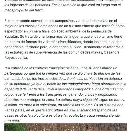
los ingresos de las personas. Eso es también lo que está en juego con el
megaproyecto del tren”.
El tren pretende convertir a los campesinos y apicultores mayas en el
mejor de los casos en empleados de un turismo efímero que asistiría como
espectador en primera fila al colapso ambiental de la península de
Yucatán. Se trata de una forma más de la guerra que el capitalismo tiene
en contra de formas de vida más diversificadas, donde las comunidades
defienden el territorio porque defienden su vida. Justamente al referirse a
las estrategias de supervivencia de las comunidades mayas, Casandra
Reyes apunta:
“La entrada de los cultivos transgénicos hace unos 10 años marcó un
parteaguas porque fue la primera vez que se dio una articulación de las
comunidades de los tres estados de la Península de Yucatán en defensa
de su apicultura ya que el polen de los transgénicos afecta directamente la
capacidad de venta de su miel a mercados europeos. Dicha organización
logró hacerle frente a los transgénicos, ganando juicios y propiciando
decretos que protegen la zona. La cultura maya sigue ahí, sigue en torno a
la milpa, en torno a la apicultura, en torno a los solares. Es un sistema con
varias patas, en el que la agricultura es una, el solar o traspatio de las
casas es otra, la apicultura es otra y la recolecta y caza vendría siendo
otra pata.”