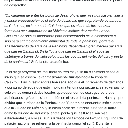
de desarrollo”.
“Obviamente de entre los polos de desarrollo el qué más nos puso en alerta
y causó preocupación es el polo de desarrollo que se pretende establecer
en Calakmul, en la zona de Calakmul que es el uno de los macizos
forestales más importantes de México e incluso de América Latina.
Calakmul no solo es importante para conservación de la biodiversidad,
sino para el funcionamiento ambiental de toda la península, porque el
abastecimiento de agua de la Península depende en gran medida del agua
que cae en Calakmul. De la lluvia que cae en Calakmul el agua se
distribuye a través del subsuelo hacia las costas del norte, del este y oeste
de la península”.
Señala otra académica.
En el megaproyecto del mal llamado tren maya se ha planteado desde el
inicio que se espera llevar masivamente turistas hacia la zona de
Calakmul. Las investigadoras han señalado que el incremento de demanda
y consumo de agua que esto implicaría tendría consecuencias adversas no
solo en las comunidades locales que dependen de esa agua para sus
actividades agrícolas, sino también en el resto de la península. No hay que
olvidar que la mitad de la Península de Yucatán se encuentra más al norte
que la Ciudad de México, y la costa norte de la misma está tan al norte
como la Ciudad de Aguascalientes, por lo que las lluvias son más
estacionales y escasas (aún así desde los tiempos de Fox, los inquilinos de
palacio nacional se refieren a la península como “el sur”). Durante la