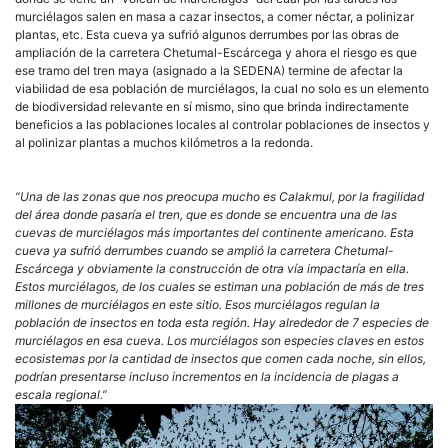
murciélagos salen en masa a cazar insectos, a comer néctar, a polinizar
plantas, etc. Esta cueva ya sufrió algunos derrumbes por las obras de
ampliación de la carretera Chetumal-Escárcega y ahora el riesgo es que
ese tramo del tren maya (asignado a la SEDENA) termine de afectar la
viabilidad de esa población de murciélagos, la cual no solo es un elemento
de biodiversidad relevante en sí mismo, sino que brinda indirectamente
beneficios a las poblaciones locales al controlar poblaciones de insectos y
al polinizar plantas a muchos kilómetros a la redonda.
“Una de las zonas que nos preocupa mucho es Calakmul, por la fragilidad
del área donde pasaría el tren, que es donde se encuentra una de las
cuevas de murciélagos más importantes del continente americano. Esta
cueva ya sufrió derrumbes cuando se amplió la carretera Chetumal-
Escárcega y obviamente la construcción de otra vía impactaría en ella.
Estos murciélagos, de los cuales se estiman una población de más de tres
millones de murciélagos en este sitio. Esos murciélagos regulan la
población de insectos en toda esta región. Hay alrededor de 7 especies de
murciélagos en esa cueva. Los murciélagos son especies claves en estos
ecosistemas por la cantidad de insectos que comen cada noche, sin ellos,
podrían presentarse incluso incrementos en la incidencia de plagas a
escala regional.”