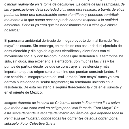
o incidir realmente en la toma de decisiones. La gente de las asambleas, de
las organizaciones de la sociedad civil tiene otra realidad, a través de ellos
podemos tener una participación como científicos y podemos contribuir
realmente a lo que pueda pasar o pueda hacerse respecto a la realidad
ambiental. Por eso yo creo que los necesitamos más a ellos que ellos a
nosotros.”
El panorama ambiental derivado del megaproyecto del mal llamado “tren
maya” es oscuro. Sin embargo, en medio de esa oscuridad, el ejercicio de
comunicación y diálogo de algunas científicas y científicos con el
movimiento social y con las comunidades que defienden sus territorios, ha
sido, sin duda, una experiencia alentadora. Son muchas las vías y los
puntos de partida desde los que se construye la resistencia y más
importante que su origen será el camino que puedan construir juntos. En
ese sentido, el megaproyecto del mal llamado “tren maya” suma ya otra
derrota pues donde buscaba fragmentar, ha terminado uniendo en la
resistencia. De esta resistencia seguirá floreciendo la vida en el sureste y
en el oriente de México.
Imagen: Aspecto de la selva de Calakmul desde la Estructura II. La selva
que rodea esta zona está en peligro por el mal llamado “Tren Maya”. De
esta selva depende la recarga del manto acuífero del que depende toda la
Península de Yucatan, donde todas las corrientes de agua corren por el
subsuelo. Foto: Colectivo Grieta