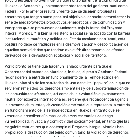
soluciones deben provenir del diálogo horizontal entre la comunidad de
Huexca, la Academia y los representantes tanto del gobierno local como
Federal. Por lo anterior resulta urgente que se diseñen propuestas
concretas que tengan como principal objetivo el cancelar o transformar la
serie de megaproyectos productivos, energéticos y de comunicación y
transporte que se promueven actualmente bajo la forma del Proyecto
Integral Morelos. Y si bien la resistencia social se ha topado con la barrera
institucional burocrática y política del Estado mexicano neoliberal, esta
postura no debe de traducirse en la desmovilización y despolitización de
aquellas comunidades que tendrán que sufrir directamente los efectos
derivados de la devastación ecológica y social del territorio.
Por lo pronto se tiene que hacer un llamado urgente para que el
Gobernador del estado de Morelos e, incluso, el propio Gobierno Federal
reconsideren la entrada en funcionamiento de la Termoeléctrica en
Huexca. Más allá de los resultados de una consulta “popular” en la que no
se vieron reflejados los derechos ambientales y de autodeterminación de
las comunidades afectadas, así como de la evaluación supuestamente
neutral por expertos internacionales, se tiene que reconocer con ugencia
la amenaza de muerte y devastación ambiental que representa la entrada
en funcionamiento de la Termoélectrica en Huexca, en tanto que se
vendrían a complicar aún más los diversos escenarios de riesgo,
vulnerabilidad, injusticia y conflictividad socioambiental, en tanto que las
megainfraestructuras que contempla el Proyecto Integral Morelos han
propiciado la destrucción del tejido comunitario, la violación de derechos