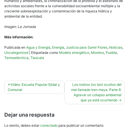
humanos y ambientales, la criminalización de la protesta y el asesinato de
activistas sociales frente a la vulnerabilidad socioambiental múltiple y la
creciente sobreexplotación y contaminación de la riqueza hídrica y
ambiental de la entidad.
Imagen: La Jornada
Más información:
Publicada en
Agua y Energía
,
Energía
,
Justicia para Samir Flores
,
Noticias
,
Uncategorized
|
Etiquetada como
Modelo energético
,
Morelos
,
Puebla
,
Termoeléctrica
,
Tlaxcala
Navegación
Video: Escuela Popular Ejidal y
Los rostros (no tan) ocultos del
Comunal
mal llamado tren maya. Parte 6:
de
Agravar un colapso ambiental
entradas
que ya está ocurriendo
Dejar una respuesta
Lo siento, debes estar
conectado
para publicar un comentario.