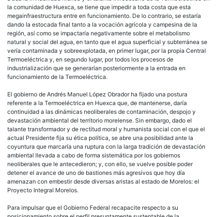
la comunidad de Huexca, se tiene que impedir a toda costa que esta
megainfraestructura entre en funcionamiento. De lo contrario, se estaría
dando la estocada final tanto a la vocación agrícola y campesina de la
región, así como se impactaría negativamente sobre el metabolismo
natural y social del agua, en tanto que el agua superficial y subterránea se
vería contaminada y sobreexplotada, en primer lugar, por la propia Central
Termoeléctrica y, en segundo lugar, por todos los procesos de
industrialización que se generarían posteriormente a la entrada en
funcionamiento de la Termoeléctrica.
El gobierno de Andrés Manuel López Obrador ha fijado una postura
referente a la Termoeléctrica en Huexca que, de mantenerse, daría
continuidad a las dinámicas neoliberales de contaminación, despojo y
devastación ambiental del territorio morelense. Sin embargo, dado el
talante transformador y de rectitud moral y humanista social con el que el
actual Presidente fija su ética política, se abre una posibilidad ante la
coyuntura que marcaría una ruptura con la larga tradición de devastación
ambiental llevada a cabo de forma sistemática por los gobiernos
neoliberales que le antecedieron; y, con ello, se vuelve posible poder
detener el avance de uno de bastiones más agresivos que hoy día
amenazan con embestir desde diversas aristas al estado de Morelos: el
Proyecto Integral Morelos.
Para impulsar que el Gobierno Federal recapacite respecto a su
posicionamiento sobre el perfil presuntamente sustentable de la