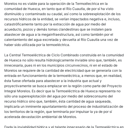
Morelos no es viable para la operación de la Termoélectrica en la
comunidad de Huexca, en tanto que el Río Cuautla, de por sí ha visto
disminuido y contaminado su caudal, así como la sobreexplotación de los
recursos hídricos de la entidad, se verían impactados negativa e, incluso,
catastróficamente tanto por la extracción de agua por medio del
acueducto, pozos y demás tomas clandestinas que se instalen para
abastecer de agua a la megainfraestructura, así como también por el
calentamiento del agua excretada y devuelta al Río Cuautla una vez de
haber sido utilizada por la termoeléctrica.
La Central Termoeléctrica de Ciclo Combinado construida en la comunidad
de Huexca no sólo resulta hídrologicamente inviable sino que, también, es
innecesaria, pues ni en los municipios circunvecinos, ni en el estado de
Morelos se requiere de la cantidad de electricidad que se generaría con la
entrada en funcionamiento de la termoeléctrica, a menos que, en realidad,
ésta fuese ofertada para abastecer a la industria que actual y
proyectivamente se busca emplazar en la región como parte del Proyecto
Integral Morelos. Es decir que la Termoeléctrica de Huexca representa no
sólo una superexplotación del agua por medio del sobreconsumo del
recurso hídrico sino que, también, ésta cantidad de agua saqueada,
implicaría un inminente apuntalamiento del proceso de industrialización de
los territorios de la región, que terminaría por impulsar la ya de por sí
acelerada devastación ambiental de Morelos.
Dada la inviabilidad hídrica y el talante innecesario de la Termoeléctrica en