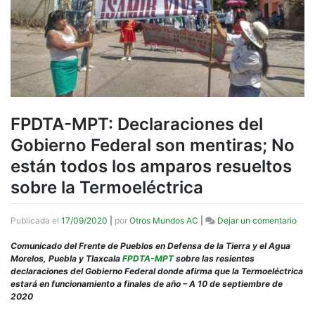
FPDTA-MPT: Declaraciones del
Gobierno Federal son mentiras; No
están todos los amparos resueltos
sobre la Termoeléctrica
en
Publicada el
17/09/2020
|
por
Otros Mundos AC
|
Dejar un comentario
FPD
MPT
Comunicado del Frente de Pueblos en Defensa de la Tierra y el Agua
Decl
Morelos, Puebla y Tlaxcala
FPDTA-MPT
sobre las resientes
del
declaraciones del Gobierno Federal donde afirma que la Termoeléctrica
Gobi
estará en funcionamiento a finales de año – A 10 de septiembre de
Fede
2020
son