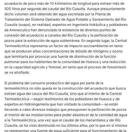
acueducto de poco más de 10 kilómetros de longitud para extraer más de
500 litros por segundo del caudal del Río Cuautla. Aunque presuntamente
dicho volumen será obtenido del agua excretada por la Planta de
Tratamiento del Sistema Operador de Agua Potable y Saneamiento del Río
Cuautla (soaps), en realidad, expertos en ingeniería hidráulica y pobladores
de Anenecuilco han denunciado la existencia de diversos puntos de
conexión del acueducto a canales del Río Cuautla y la perforación de
pozos para la extracción de agua subterránea. En segundo lugar, la Central
Termoeléctrica representa un factor de impacto socioambiental en tanto
que se producen altas concentraciones de dióxido de nitrógeno y ozono
que terminaría por provocar una fuente de disminución de la función
pulmonar para los habitantes de la comunidad de Huexca y una reducción
en la capacidad agrícola y forestal, en tanto que el proceso de fotosíntesis
se ve atrofiado.
El problema del consumo productivo del agua por parte de la
termoeléctrica no sólo queda en la construcción del acueducto que busca
extraer agua del cauce del Río Cuautla, sino que al interior de la Central
Termoeléctrica —según testimonios de los pobladores de Huexca y de
expertos en hidroingeniería que han visitado la comunidad— se están
llevando a cabo diversos trabajos que presuponen la perforación de pozos
al interior de las instalaciones para poder abastecer de la cantidad de agua
a la Termoeléctrica, una vez que el caudal de los manantiales y del Río
Cuautla, se ha visto disminuido en los últimos años, por lo que en sí mismos
no representan una fuente de agua suficiente para el funcionamiento de la