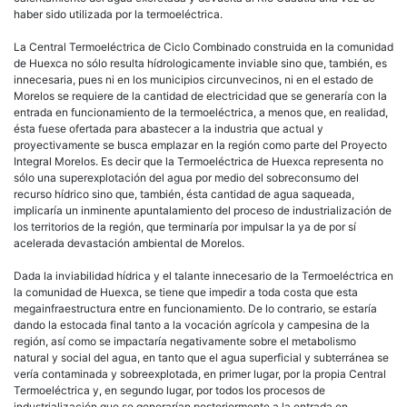
haber sido utilizada por la termoeléctrica.
La Central Termoeléctrica de Ciclo Combinado construida en la comunidad
de Huexca no sólo resulta hídrologicamente inviable sino que, también, es
innecesaria, pues ni en los municipios circunvecinos, ni en el estado de
Morelos se requiere de la cantidad de electricidad que se generaría con la
entrada en funcionamiento de la termoeléctrica, a menos que, en realidad,
ésta fuese ofertada para abastecer a la industria que actual y
proyectivamente se busca emplazar en la región como parte del Proyecto
Integral Morelos. Es decir que la Termoeléctrica de Huexca representa no
sólo una superexplotación del agua por medio del sobreconsumo del
recurso hídrico sino que, también, ésta cantidad de agua saqueada,
implicaría un inminente apuntalamiento del proceso de industrialización de
los territorios de la región, que terminaría por impulsar la ya de por sí
acelerada devastación ambiental de Morelos.
Dada la inviabilidad hídrica y el talante innecesario de la Termoeléctrica en
la comunidad de Huexca, se tiene que impedir a toda costa que esta
megainfraestructura entre en funcionamiento. De lo contrario, se estaría
dando la estocada final tanto a la vocación agrícola y campesina de la
región, así como se impactaría negativamente sobre el metabolismo
natural y social del agua, en tanto que el agua superficial y subterránea se
vería contaminada y sobreexplotada, en primer lugar, por la propia Central
Termoeléctrica y, en segundo lugar, por todos los procesos de
industrialización que se generarían posteriormente a la entrada en