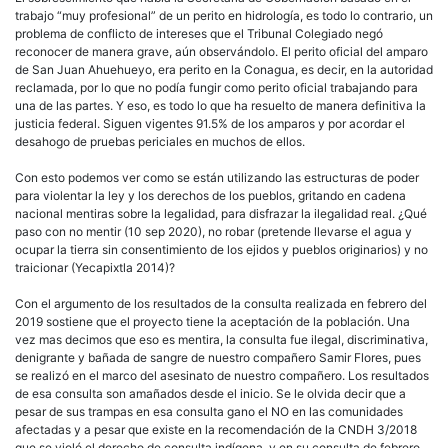
trabajo “muy profesional” de un perito en hidrología, es todo lo contrario, un
problema de conflicto de intereses que el Tribunal Colegiado negó
reconocer de manera grave, aún observándolo. El perito oficial del amparo
de San Juan Ahuehueyo, era perito en la Conagua, es decir, en la autoridad
reclamada, por lo que no podía fungir como perito oficial trabajando para
una de las partes. Y eso, es todo lo que ha resuelto de manera definitiva la
justicia federal. Siguen vigentes 91.5% de los amparos y por acordar el
desahogo de pruebas periciales en muchos de ellos.
Con esto podemos ver como se están utilizando las estructuras de poder
para violentar la ley y los derechos de los pueblos, gritando en cadena
nacional mentiras sobre la legalidad, para disfrazar la ilegalidad real. ¿Qué
paso con no mentir (10 sep 2020), no robar (pretende llevarse el agua y
ocupar la tierra sin consentimiento de los ejidos y pueblos originarios) y no
traicionar (Yecapixtla 2014)?
Con el argumento de los resultados de la consulta realizada en febrero del
2019 sostiene que el proyecto tiene la aceptación de la población. Una
vez mas decimos que eso es mentira, la consulta fue ilegal, discriminativa,
denigrante y bañada de sangre de nuestro compañero Samir Flores, pues
se realizó en el marco del asesinato de nuestro compañero. Los resultados
de esa consulta son amañados desde el inicio. Se le olvida decir que a
pesar de sus trampas en esa consulta gano el NO en las comunidades
afectadas y a pesar que existe en la recomendación de la CNDH 3/2018
que se violó el derecho de consulta indígena, y en su consulta de febrero