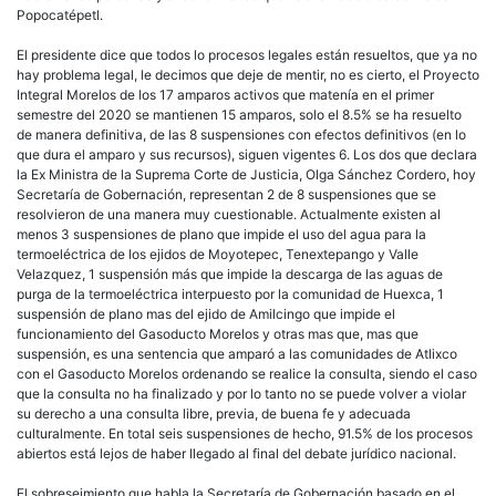
Popocatépetl.
El presidente dice que todos lo procesos legales están resueltos, que ya no
hay problema legal, le decimos que deje de mentir, no es cierto, el Proyecto
Integral Morelos de los 17 amparos activos que matenía en el primer
semestre del 2020 se mantienen 15 amparos, solo el 8.5% se ha resuelto
de manera definitiva, de las 8 suspensiones con efectos definitivos (en lo
que dura el amparo y sus recursos), siguen vigentes 6. Los dos que declara
la Ex Ministra de la Suprema Corte de Justicia, Olga Sánchez Cordero, hoy
Secretaría de Gobernación, representan 2 de 8 suspensiones que se
resolvieron de una manera muy cuestionable. Actualmente existen al
menos 3 suspensiones de plano que impide el uso del agua para la
termoeléctrica de los ejidos de Moyotepec, Tenextepango y Valle
Velazquez, 1 suspensión más que impide la descarga de las aguas de
purga de la termoeléctrica interpuesto por la comunidad de Huexca, 1
suspensión de plano mas del ejido de Amilcingo que impide el
funcionamiento del Gasoducto Morelos y otras mas que, mas que
suspensión, es una sentencia que amparó a las comunidades de Atlixco
con el Gasoducto Morelos ordenando se realice la consulta, siendo el caso
que la consulta no ha finalizado y por lo tanto no se puede volver a violar
su derecho a una consulta libre, previa, de buena fe y adecuada
culturalmente. En total seis suspensiones de hecho, 91.5% de los procesos
abiertos está lejos de haber llegado al final del debate jurídico nacional.
El sobreseimiento que habla la Secretaría de Gobernación basado en el