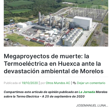
Megaproyectos de muerte: la
Termoeléctrica en Huexca ante la
devastación ambiental de Morelos
en
Publicada el
19/10/2020
|
por
Otros Mundos AC
|
Dejar un comentario
Mega
de
Compartimos este artículo de opinión publicado en
La Jornada
Morelos
muer
sobre la Termo Electrica – A 25 de septiembre de 2020
la
Term
JOSEMANUEL LUNA…
en