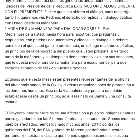
hoy, frente a la alerta roja que nos genera las declaraciones y mentiras
jurídicas del Presidente de la República EXIGIMOS UN DIALOGO URGENTE
CON EL PRESIDENTE. Él dice que esta abierto el diálogo, pues nosotr@s
también, queremos ver. Pedimos el derecho de réplica, un diálogo público
con Usted, desde su mañanera:
1 HORA DE SU MAÑANERA PARA DIALOGAR SOBRE EL PIM
Media hora para usted, media hora para nosotros, con preguntas y
respuestas, con pruebas documentales y videos, un diálogo, un debate
como con el que usted ganó la presidencia, un diálogo respetuoso público,
un principio de la democracia del pueblo que usted pregona, si ya tardo
tanto de la mañanera y su tiempo en denostarnos y explicar sus versiones,
que le cuesta medio hora de su mañanera para escucharnos, para que
escuche el pueblo de México nuestras razones.
Exigimos que en esta mesa estén presentes representantes de la oficina
del alto comisionado de la ONU y diversas organizaciones de protección a
los derechos humanos. Esta es la vía realmente y primera que debió
establecerse desde un principio, no el asesinato de Samir y una consulta
espuria.
El Proyecto Integral Morelos es una afectación a pueblos indígenas nahuas
por su gasoducto, por las 2 termoeléctricas y el acueducto. Somos muchos
pueblos afectados, hemos luchado muchos años (2011) contra los
gobiernos del PRI, del PAN y ahora de Morena por defender nuestros
territorios y nuestras vidas. Lo que hemos seguido pasando solo es una