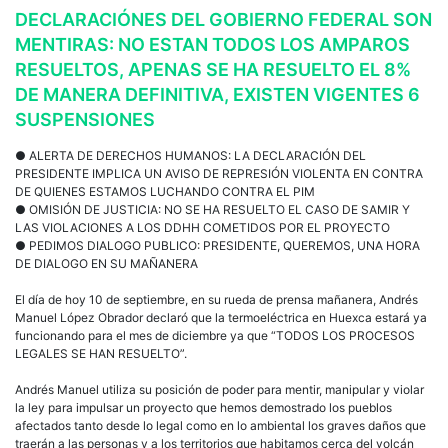
ment
DECLARACIÓNES DEL GOBIERNO FEDERAL SON
No
MENTIRAS: NO ESTAN TODOS LOS AMPAROS
está
todo
RESUELTOS, APENAS SE HA RESUELTO EL 8%
los
DE MANERA DEFINITIVA, EXISTEN VIGENTES 6
amp
SUSPENSIONES
resu
sobr
la
● ALERTA DE DERECHOS HUMANOS: LA DECLARACIÓN DEL
Term
PRESIDENTE IMPLICA UN AVISO DE REPRESIÓN VIOLENTA EN CONTRA
DE QUIENES ESTAMOS LUCHANDO CONTRA EL PIM
● OMISIÓN DE JUSTICIA: NO SE HA RESUELTO EL CASO DE SAMIR Y
LAS VIOLACIONES A LOS DDHH COMETIDOS POR EL PROYECTO
● PEDIMOS DIALOGO PUBLICO: PRESIDENTE, QUEREMOS, UNA HORA
DE DIALOGO EN SU MAÑANERA
El día de hoy 10 de septiembre, en su rueda de prensa mañanera, Andrés
Manuel López Obrador declaró que la termoeléctrica en Huexca estará ya
funcionando para el mes de diciembre ya que “TODOS LOS PROCESOS
LEGALES SE HAN RESUELTO”.
Andrés Manuel utiliza su posición de poder para mentir, manipular y violar
la ley para impulsar un proyecto que hemos demostrado los pueblos
afectados tanto desde lo legal como en lo ambiental los graves daños que
traerán a las personas y a los territorios que habitamos cerca del volcán