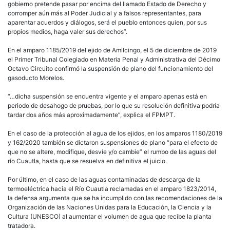
gobierno pretende pasar por encima del llamado Estado de Derecho y
corromper aún más al Poder Judicial y a falsos representantes, para
aparentar acuerdos y diálogos, será el pueblo entonces quien, por sus
propios medios, haga valer sus derechos”.
En el amparo 1185/2019 del ejido de Amilcingo, el 5 de diciembre de 2019
el Primer Tribunal Colegiado en Materia Penal y Administrativa del Décimo
Octavo Circuito confirmó la suspensión de plano del funcionamiento del
gasoducto Morelos.
“…dicha suspensión se encuentra vigente y el amparo apenas está en
periodo de desahogo de pruebas, por lo que su resolución definitiva podría
tardar dos años más aproximadamente”, explica el FPMPT.
En el caso de la protección al agua de los ejidos, en los amparos 1180/2019
y 162/2020 también se dictaron suspensiones de plano “para el efecto de
que no se altere, modifique, desvíe y/o cambie” el rumbo de las aguas del
río Cuautla, hasta que se resuelva en definitiva el juicio.
Por último, en el caso de las aguas contaminadas de descarga de la
termoeléctrica hacia el Río Cuautla reclamadas en el amparo 1823/2014,
la defensa argumenta que se ha incumplido con las recomendaciones de la
Organización de las Naciones Unidas para la Educación, la Ciencia y la
Cultura (UNESCO) al aumentar el volumen de agua que recibe la planta
tratadora.