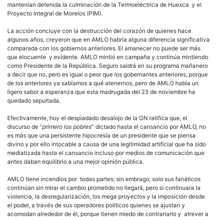
más
mantenían detenida la culminación de la Termoeléctrica de Huexca y el
y
Proyecto Integral de Morelos (PIM).
más
a
La acción concluye con la destrucción del corazón de quienes hace
las
algunos años, creyeron que en AMLO habría alguna diferencia significativa
simil
comparada con los gobiernos anteriores. El amanecer no puede ser más
con
que elocuente y evidente. AMLO mintió en campaña y continúa mintiendo
el
como Presidente de la República. Seguro saldrá en su programa mañanero
pas
a decir que no, pero es igual o peor que los gobernantes anteriores, porque
de los anteriores ya sabíamos a qué atenernos, pero de AMLO había un
ligero sabor a esperanza que esta madrugada del 23 de noviembre ha
quedado sepultada.
Efectivamente, hoy el despiadado desalojo de la GN ratifica que, el
discurso de “
primero los pobres
” dictado hasta el cansancio por AMLO, no
es más que una persistente hipocresía de un presidente que se piensa
divino y por ello intocable a causa de una legitimidad artificial que ha sido
mediatizada hasta el cansancio incluso por medios de comunicación que
antes daban equilibrio a una mejor opinión pública.
AMLO tiene incendios por todas partes; sin embrago, solo sus fanáticos
continúan sin mirar el cambio prometido no llegará, pero si continuara la
violencia, la desregularización, los mega proyectos y la imposición desde
el poder, a través de sus operadores políticos quienes se ajustan y
acomodan alrededor de él, porque tienen miedo de contrariarlo y atrever a