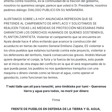
afrenta contra nosotros, es la continuidad de la traición del gobierno,
nosotros no queremos sangre, parece que usted si Sr. Presidente, nosotros
pedimos diálogo: DIALOGO PUBLICO EN SU MAÑANERA.
ALERTAMOS SOBRE LA HOY ANUNCIADA REPRESION QUE SE
PRETENDE AL CAMPEMENTO DE APATLACO Y SOLICITAMOS SE
REALICEN TODAS LAS MEDIDAS DE PROTECCIÓN NECESARIAS PARA
GARANTIZAR LOS DERECHOS HUMANOS DE QUIENES SOSTIENEN EL
PLANTON ZAPATISTA. Violentar el campamento que se encuentra en
Ayala desde hace 4 años evitando que avance la construcción del
acueducto en tierras de nuestro General Emiliano Zapata, ES violentar a
los otros pueblos que estamos luchando contra este proyecto, violentar a
los defensores del territorio, traerá consecuencias graves. Andrés Manuel
quiere despertar el coraje, la furia y la fuerza de los pueblos, esto puede
ser el inicio de otra etapa del conflicto en la que él será responsable de lo
que pueda pasar, los pueblos no nos quedaremos tranquilos con una
maquina o dinero viendo como se llevan el agua, como operan el
gasoducto, como funcionan las termos.
T’neki tlalle uan atl para tenochti, amo timikiske por tumi – Queremos
tierra y agua para todos, no morir por dinero
Firma
FRENTE DE PUEBLOS EN DEFENSA DE LA TIERRA Y EL AGUA,