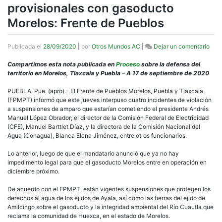
provisionales con gasoducto
Morelos: Frente de Pueblos
en
Publicada el
28/09/2020
|
por
Otros Mundos AC
|
Dejar un comentario
AM
viol
Compartimos esta nota publicada en
Proceso
sobre la defensa del
susp
territorio en Morelos, Tlaxcala y Puebla – A 17 de septiembre de 2020
prov
con
PUEBLA, Pue. (apro).- El Frente de Pueblos Morelos, Puebla y Tlaxcala
gas
(FPMPT) informó que este jueves interpuso cuatro incidentes de violación
More
a suspensiones de amparo que estarían cometiendo el presidente Andrés
Fren
Manuel López Obrador; el director de la Comisión Federal de Electricidad
de
(CFE), Manuel Barttlet Díaz, y la directora de la Comisión Nacional del
Pueb
Agua (Conagua), Blanca Elena Jiménez, entre otros funcionarios.
Lo anterior, luego de que el mandatario anunció que ya no hay
impedimento legal para que el gasoducto Morelos entre en operación en
diciembre próximo.
De acuerdo con el FPMPT, están vigentes suspensiones que protegen los
derechos al agua de los ejidos de Ayala, así como las tierras del ejido de
Amilcingo sobre el gasoducto y la integridad ambiental del Río Cuautla que
reclama la comunidad de Huexca, en el estado de Morelos.