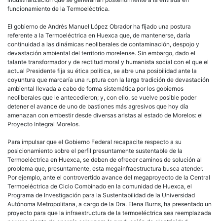
funcionamiento de la Termoeléctrica.
El gobierno de Andrés Manuel López Obrador ha fijado una postura
referente a la Termoeléctrica en Huexca que, de mantenerse, daría
continuidad a las dinámicas neoliberales de contaminación, despojo y
devastación ambiental del territorio morelense. Sin embargo, dado el
talante transformador y de rectitud moral y humanista social con el que el
actual Presidente fija su ética política, se abre una posibilidad ante la
coyuntura que marcaría una ruptura con la larga tradición de devastación
ambiental llevada a cabo de forma sistemática por los gobiernos
neoliberales que le antecedieron; y, con ello, se vuelve posible poder
detener el avance de uno de bastiones más agresivos que hoy día
amenazan con embestir desde diversas aristas al estado de Morelos: el
Proyecto Integral Morelos.
Para impulsar que el Gobierno Federal recapacite respecto a su
posicionamiento sobre el perfil presuntamente sustentable de la
Termoeléctrica en Huexca, se deben de ofrecer caminos de solución al
problema que, presuntamente, esta megainfraestructura busca atender.
Por ejemplo, ante el controvertido avance del megaproyecto de la Central
Termoeléctrica de Ciclo Combinado en la comunidad de Huexca, el
Programa de Investigación para la Sustentabilidad de la Universidad
Autónoma Metropolitana, a cargo de la Dra. Elena Burns, ha presentado un
proyecto para que la infraestructura de la termoeléctrica sea reemplazada