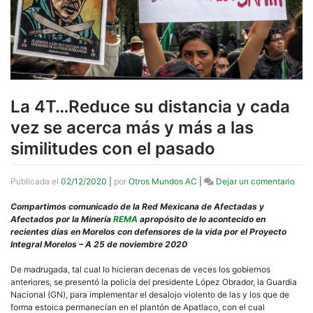
La 4T…Reduce su distancia y cada
vez se acerca más y más a las
similitudes con el pasado
en
Publicada el
02/12/2020
|
por
Otros Mundos AC
|
Dejar un comentario
La
4T…
Compartimos comunicado de la Red Mexicana de Afectadas y
Red
Afectados por la Minería
REMA
apropósito de lo acontecido en
su
recientes días en Morelos con defensores de la vida por el Proyecto
dist
Integral Morelos – A 25 de noviembre 2020
y
cad
De madrugada, tal cual lo hicieran decenas de veces los gobiernos
vez
anteriores, se presentó la policía del presidente López Obrador, la Guardia
se
Nacional (GN), para implementar el desalojo violento de las y los que de
acer
forma estoica permanecían en el plantón de Apatlaco, con el cual