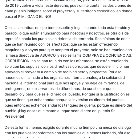
de 2019 vuelve a violar este derecho, pues omite contar las desiciones de
cada pueblo indígena sobre el proyecto y su territorio específico, en donde
pasa el PIM: ¡GANO EL NO!
Con sus mentiras de que todo resuelto y legal, cuando todo esta torcido y
parado, lo que están anunciando para nosotras y nosotros, es otra ola de
represión hacia los pueblos en defensa del territorio. Son cínicos de decir
que se han reunido con los afectados, que se les están ofreciendo
máquinas y apoyos para que acepten el proyecto, solo se han reunido con
la mesa directiva de ASURCO, y eso se llama COMPRA DE CONCIENCIAS,
CORRUPCION, no se han reunido con los afectados, se están reuniendo
solo con las cúpulas, con los directivas corruptas que desde el inicio han
apoyado el proyecto a cambio de recibir dinero y proyectos. Por eso
hacemos un llamado a los organismos internacionales, a la solidaridad
nacional e internacional para que nos apoye y no deje de mirarnos, de
protegernos, de observarnos, de difundirnos, de cuestionar que es
desarrollo y para que es el dinero del pueblo. Por que si la justificación es
que se tiene que echar andar porque la inversión es dinero del pueblo,
pues entonces echemos andar los tanques de guerra, porque es dinero del
pueblo. ¡Hay cosas que matan aunque sean dinero del pueblo Sr.
Presidente!
De esta forma, hemos exigido durante mucho tiempo una mesa de dialogo
con los pueblos inconformes con los pueblos que hemos luchado, pòr eso