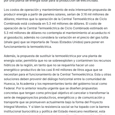
por una planta de energía solar para la producción de electricidad.
Los costos de operación y mantenimiento de esta interesante propuesta de
producir energía a partir de paneles solares, serían de 3.16 mil millones de
dólares; mientras que la operación de la Central Termoeléctrica de Ciclo
Combinado está costeada en 5.3 mil millones de dólares. El costo de
operación de la Central Termoeléctrica de Ciclo Combinado estimado en
5.3 mil millones de dólares no contempla el mantenimiento al acueducto ni
al gasoducto; además no considera la variación en el precio del gas lutita
(shale gas) que se importaría de Texas (Estados Unidos) para poner en
funcionamiento la termoeléctrica.
Además, la propuesta de sustituir la termoeléctrica por una planta de
energía solar, permitiría que no se sobreexploten y contaminen los recursos
hídricos de la región, en tanto que no se requeriría hacer un uso
energético-productivo de los casi 8 mil millones de litros agua que se
necesitan para el funcionamiento de la Central Termoeléctrica. Esta u otras
soluciones deben provenir del diálogo horizontal entre la comunidad de
Huexca, la Academia y los representantes tanto del gobierno local como
Federal. Por lo anterior resulta urgente que se diseñen propuestas
concretas que tengan como principal objetivo el cancelar o transformar la
serie de megaproyectos productivos, energéticos y de comunicación y
transporte que se promueven actualmente bajo la forma del Proyecto
Integral Morelos. Y si bien la resistencia social se ha topado con la barrera
institucional burocrática y política del Estado mexicano neoliberal, esta