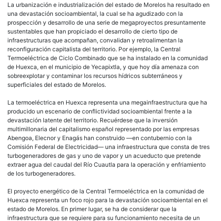
Hue
La urbanización e industrialización del estado de Morelos ha resultado en
ante
una devastación socioambiental, la cual se ha agudizado con la
la
prospección y desarrollo de una serie de megaproyectos presuntamente
deva
sustentables que han propiciado el desarrollo de cierto tipo de
ambi
infraestructuras que acompañan, convalidan y retroalimentan la
de
reconfiguración capitalista del territorio. Por ejemplo, la Central
More
Termoeléctrica de Ciclo Combinado que se ha instalado en la comunidad
de Huexca, en el municipio de Yecapixtla, y que hoy día amenaza con
sobreexplotar y contaminar los recursos hídricos subterráneos y
superficiales del estado de Morelos.
La termoeléctrica en Huexca representa una megainfraestructura que ha
producido un escenario de conflictividad socioambiental frente a la
devastación latente del territorio. Recuérdese que la inversión
multimillonaria del capitalismo español representado por las empresas
Abengoa, Elecnor y Enagás han construido —en contubernio con la
Comisión Federal de Electricidad— una infraestructura que consta de tres
turbogeneradores de gas y uno de vapor y un acueducto que pretende
extraer agua del caudal del Río Cuautla para la operación y enfriamiento
de los turbogeneradores.
El proyecto energético de la Central Termoeléctrica en la comunidad de
Huexca representa un foco rojo para la devastación socioambiental en el
estado de Morelos. En primer lugar, se ha de considerar que la
infraestructura que se requiere para su funcionamiento necesita de un