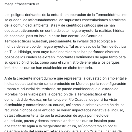
megainfrasestructura.
Los peligros derivados de la entrada en operación de la Termoeléctrica, no
se quedan, desafortunadamente, en supuestas especulaciones alarmistas
de la comunidad, ambientalistas y de científicos críticos que se han
opuesto activamente en contra de este megaproyecto; la realidad hídrica
de zonas del país en los cuales se han construido Centrales
Termoeléctricas muestran, precisamente, la inviabilidad ecológica e
hídrica de este tipo de megaproyectos. Tal es el caso de la Termoeléctrica
en Tula, Hidalgo, para cuyo funcionamiento se han perforado diversos
pozos de los cuales se extraen importantes volúmenes de agua tanto para
su operación directa, como para el suministro de energía a los parques
industriales que se han establecido en dicho territorio.
Ante la creciente incertidumbre que representa la devastación ambiental e
hídica que actualmente se ha producido en Morelos por la reconfiguración
urbana e industrial del territorio, se puede establecer que el estado de
Morelos no es viable para la operación de la Termoélectrica en la
comunidad de Huexca, en tanto que el Río Cuautla, de por sí ha visto
disminuido y contaminado su caudal, así como la sobreexplotación de los
recursos hídricos de la entidad, se verían impactados negativa e, incluso,
catastróficamente tanto por la extracción de agua por medio del
acueducto, pozos y demás tomas clandestinas que se instalen para
abastecer de agua a la megainfraestructura, así como también por el
calentamiento del agua excretada y devuelta al Río Cuautla una vez de