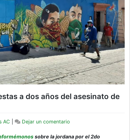
stas a dos años del asesinato de
en
s AC
|
Dejar un comentario
Convocan
a
nformémonos
sobre la jordana por el 2do