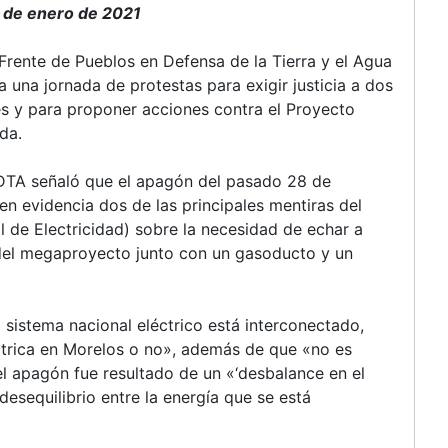
jornada
1 de enero de 2021
de
protestas
 Frente de Pueblos en Defensa de la Tierra y el Agua
a
una jornada de protestas para exigir justicia a dos
dos
es y para proponer acciones contra el Proyecto
años
da.
del
asesinato
FPDTA señaló que el apagón del pasado 28 de
de
en evidencia dos de las principales mentiras del
Samir
l de Electricidad) sobre la necesidad de echar a
Flores
 del megaproyecto junto con un gasoducto y un
 sistema nacional eléctrico está interconectado,
éctrica en Morelos o no», además de que «no es
el apagón fue resultado de un «‘desbalance en el
desequilibrio entre la energía que se está