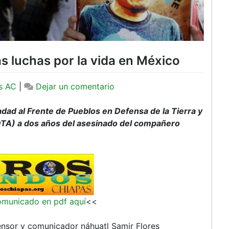
as luchas por la vida en México
en
s AC
|
Dejar un comentario
Samir
Flores;
ad al Frente de Pueblos en Defensa de la Tierra y
Una
PDTA) a dos años del asesinado del compañero
llama
en
las
luchas
por
la
omunicado en pdf aquí
<<
vida
en
nsor y comunicador náhuatl Samir Flores