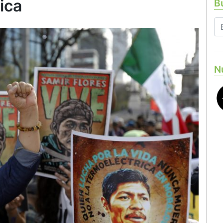
ica
Bu
N