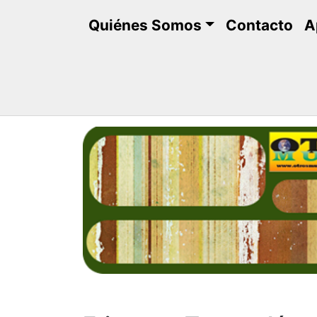
Saltar
Quiénes Somos
Contacto
A
al
contenido