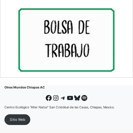
Otros Mundos Chiapas AC
Facebook
Instagram
Telegram
YouTube
Bluesky
Spotify
Centro Ecológico "Alter Natos" San Cristóbal de las Casas, Chiapas, Mexico.
Sitio Web