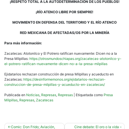
¡RESPETO TOTAL A LA AUTODETERMINACIÓN DE LOS PUEBLOS!
¡RÍO ATENCO LIBRE POR SIEMPRE!
MOVIMIENTO EN DEFENSA DEL TERRITORIO Y EL RÍO ATENCO
RED MEXICANA DE AFECTADAS/OS POR LA MINERÍA
Para más información:
Zacatecas: Atotonilco y El Potrero ratifican nuevamente: Dicen no a la
Presa Milpillas:
https://otrosmundoschiapas.org/zacatecas-atotonilco-y-
el-potrero-ratifican-nuevamente-dicen-no-a-la-presa-milpillas
Ejidatarios rechazan construcción de presa Milpillas y acueducto en
Zacatecas:
https://desinformemonos.org/ejidatarios-rechazan-
construccion-de-presa-milpillas-y-acueducto-en-zacatecas/
Publicada en
Noticias
,
Represas
,
Represas
|
Etiquetada como
Presa
Milpillas
,
Represas
,
Zacatecas
Navegación
Comic: Don Frido; Aviación,
Cine debate: El oro o la vida –