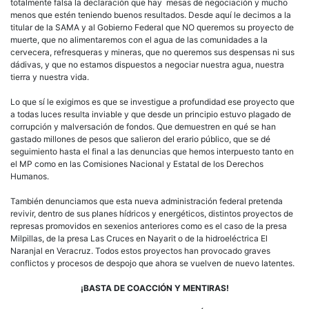
totalmente falsa la declaración que hay mesas de negociación y mucho
menos que estén teniendo buenos resultados. Desde aquí le decimos a la
titular de la SAMA y al Gobierno Federal que NO queremos su proyecto de
muerte, que no alimentaremos con el agua de las comunidades a la
cervecera, refresqueras y mineras, que no queremos sus despensas ni sus
dádivas, y que no estamos dispuestos a negociar nuestra agua, nuestra
tierra y nuestra vida.
Lo que sí le exigimos es que se investigue a profundidad ese proyecto que
a todas luces resulta inviable y que desde un principio estuvo plagado de
corrupción y malversación de fondos. Que demuestren en qué se han
gastado millones de pesos que salieron del erario público, que se dé
seguimiento hasta el final a las denuncias que hemos interpuesto tanto en
el MP como en las Comisiones Nacional y Estatal de los Derechos
Humanos.
También denunciamos que esta nueva administración federal pretenda
revivir, dentro de sus planes hídricos y energéticos, distintos proyectos de
represas promovidos en sexenios anteriores como es el caso de la presa
Milpillas, de la presa Las Cruces en Nayarit o de la hidroeléctrica El
Naranjal en Veracruz. Todos estos proyectos han provocado graves
conflictos y procesos de despojo que ahora se vuelven de nuevo latentes.
¡BASTA DE COACCIÓN Y MENTIRAS!