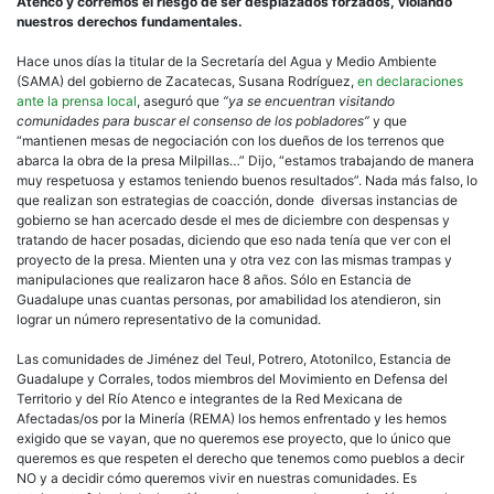
Atenco y corremos el riesgo de ser desplazados forzados, violando
nuestros derechos fundamentales.
Hace unos días la titular de la Secretaría del Agua y Medio Ambiente
(SAMA) del gobierno de Zacatecas, Susana Rodríguez,
en declaraciones
ante la prensa local
, aseguró que
“ya se encuentran visitando
comunidades para buscar el consenso de los pobladores”
y que
“mantienen mesas de negociación con los dueños de los terrenos que
abarca la obra de la presa Milpillas…” Dijo, “estamos trabajando de manera
muy respetuosa y estamos teniendo buenos resultados”. Nada más falso, lo
que realizan son estrategias de coacción, donde diversas instancias de
gobierno se han acercado desde el mes de diciembre con despensas y
tratando de hacer posadas, diciendo que eso nada tenía que ver con el
proyecto de la presa. Mienten una y otra vez con las mismas trampas y
manipulaciones que realizaron hace 8 años. Sólo en Estancia de
Guadalupe unas cuantas personas, por amabilidad los atendieron, sin
lograr un número representativo de la comunidad.
Las comunidades de Jiménez del Teul, Potrero, Atotonilco, Estancia de
Guadalupe y Corrales, todos miembros del Movimiento en Defensa del
Territorio y del Río Atenco e integrantes de la Red Mexicana de
Afectadas/os por la Minería (REMA) los hemos enfrentado y les hemos
exigido que se vayan, que no queremos ese proyecto, que lo único que
queremos es que respeten el derecho que tenemos como pueblos a decir
NO y a decidir cómo queremos vivir en nuestras comunidades. Es