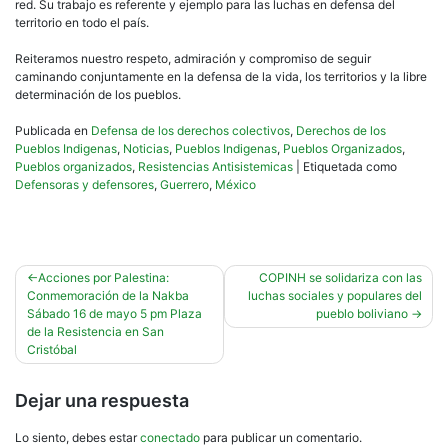
red. Su trabajo es referente y ejemplo para las luchas en defensa del
territorio en todo el país.
Reiteramos nuestro respeto, admiración y compromiso de seguir
caminando conjuntamente en la defensa de la vida, los territorios y la libre
determinación de los pueblos.
Publicada en
Defensa de los derechos colectivos
,
Derechos de los
Pueblos Indigenas
,
Noticias
,
Pueblos Indigenas
,
Pueblos Organizados
,
Pueblos organizados
,
Resistencias Antisistemicas
|
Etiquetada como
Defensoras y defensores
,
Guerrero
,
México
Navegación
Acciones por Palestina:
COPINH se solidariza con las
Conmemoración de la Nakba
luchas sociales y populares del
de
Sábado 16 de mayo 5 pm Plaza
pueblo boliviano
entradas
de la Resistencia en San
Cristóbal
Dejar una respuesta
Lo siento, debes estar
conectado
para publicar un comentario.