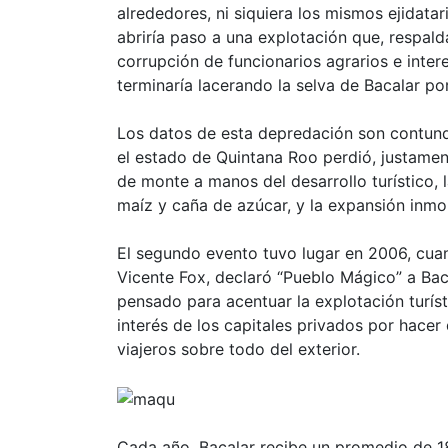
alrededores, ni siquiera los mismos ejidata
abriría paso a una explotación que, respa
corrupción de funcionarios agrarios e inter
terminaría lacerando la selva de Bacalar po
Los datos de esta depredación son contund
el estado de Quintana Roo perdió, justame
de monte a manos del desarrollo turístico, l
maíz y caña de azúcar, y la expansión inmob
El segundo evento tuvo lugar en 2006, cua
Vicente Fox, declaró “Pueblo Mágico” a Bac
pensado para acentuar la explotación turís
interés de los capitales privados por hacer 
viajeros sobre todo del exterior.
Cada año, Bacalar recibe un promedio de 18