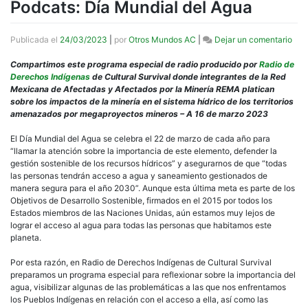
Podcats: Día Mundial del Agua
en
Publicada el
24/03/2023
|
por
Otros Mundos AC
|
Dejar un comentario
Pod
Día
Compartimos este programa especial de radio producido por
Radio de
Mun
Derechos Indígenas
de Cultural Survival donde integrantes de la Red
del
Mexicana de Afectadas y Afectados por la Minería REMA platican
Agu
sobre los impactos de la minería en el sistema hídrico de los territorios
amenazados por megaproyectos mineros – A 16 de marzo 2023
El Día Mundial del Agua se celebra el 22 de marzo de cada año para
“llamar la atención sobre la importancia de este elemento, defender la
gestión sostenible de los recursos hídricos” y asegurarnos de que “todas
las personas tendrán acceso a agua y saneamiento gestionados de
manera segura para el año 2030”. Aunque esta última meta es parte de los
Objetivos de Desarrollo Sostenible, firmados en el 2015 por todos los
Estados miembros de las Naciones Unidas, aún estamos muy lejos de
lograr el acceso al agua para todas las personas que habitamos este
planeta.
Por esta razón, en Radio de Derechos Indígenas de Cultural Survival
preparamos un programa especial para reflexionar sobre la importancia del
agua, visibilizar algunas de las problemáticas a las que nos enfrentamos
los Pueblos Indígenas en relación con el acceso a ella, así como las