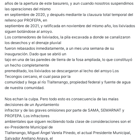
años de la apertura de este basurero, y aun cuando nosotros suspendimos
las operaciones del mismo
en septiembre de 2020, y después mediante la clausura total temporal del
relleno por PROFEPA, en
septiembre de 2021, y ratificada en noviembre del mismo año, los lixiviados
siguen botándose al arroyo.
Los contenedores de lixiviados, la pila excavada a donde se canalizaron
los desechos y el drenaje pluvial
fueron rebasados inmediatamente, a un mes una semana de su
inauguración. Dado que se abrió un
tajo en una de las paredes de tierra de la fosa ampliada, lo que constituyó
un hecho completamente
premeditado, los lixiviados se descargaron al lecho del arroyo Los
Tecongos cercano, el cual pasa por la
comunidad y llega al río Tlaltenango, propiedad federal y fuente de agua
de nuestra comunidad.
Nos echan la culpa. Pero todo esto es consecuencia de las malas
decisiones de un Ayuntamiento
infractor y de las graves omisiones por parte de SAMA, SEMARNAT y
PROFEPA. Los infractores
ambientales que siguen recibiendo toda clase de consideraciones son el
ex-Presidente Municipal de
Tlaltenango, Miguel Ángel Varela Pinedo, el actual Presidente Municipal,
Salvador Arellano Anaya, el