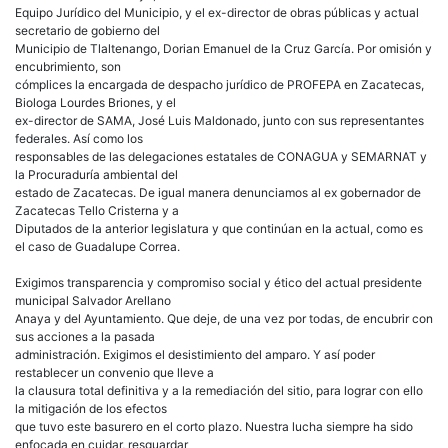
Equipo Jurídico del Municipio, y el ex-director de obras públicas y actual
secretario de gobierno del
Municipio de Tlaltenango, Dorian Emanuel de la Cruz García. Por omisión y
encubrimiento, son
cómplices la encargada de despacho jurídico de PROFEPA en Zacatecas,
Biologa Lourdes Briones, y el
ex-director de SAMA, José Luis Maldonado, junto con sus representantes
federales. Así como los
responsables de las delegaciones estatales de CONAGUA y SEMARNAT y
la Procuraduría ambiental del
estado de Zacatecas. De igual manera denunciamos al ex gobernador de
Zacatecas Tello Cristerna y a
Diputados de la anterior legislatura y que continúan en la actual, como es
el caso de Guadalupe Correa.
Exigimos transparencia y compromiso social y ético del actual presidente
municipal Salvador Arellano
Anaya y del Ayuntamiento. Que deje, de una vez por todas, de encubrir con
sus acciones a la pasada
administración. Exigimos el desistimiento del amparo. Y así poder
restablecer un convenio que lleve a
la clausura total definitiva y a la remediación del sitio, para lograr con ello
la mitigación de los efectos
que tuvo este basurero en el corto plazo. Nuestra lucha siempre ha sido
enfocada en cuidar, resguardar