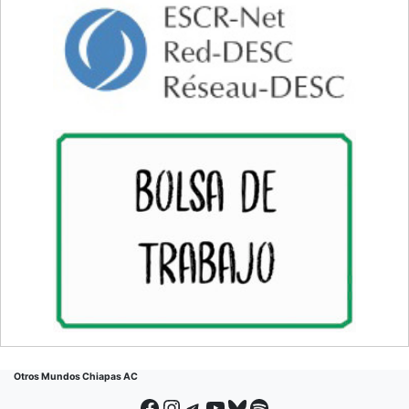
Otros Mundos Chiapas AC
Facebook
Instagram
Telegram
YouTube
Bluesky
Spotify