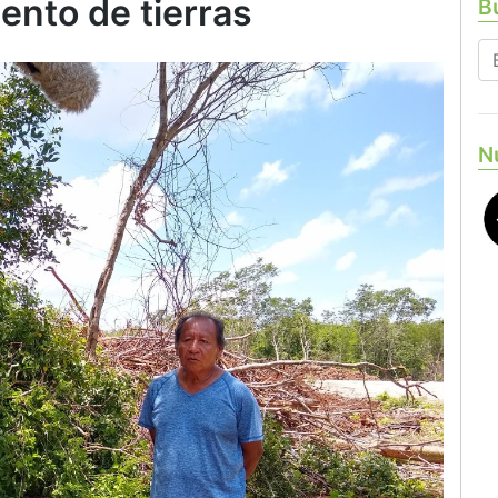
nto de tierras
Bu
N