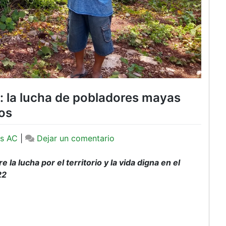
: la lucha de pobladores mayas
os
en
s AC
|
Dejar un comentario
“Donde
se
e la lucha por el territorio y la vida digna en el
asoma
22
el
venado”:
la
lucha