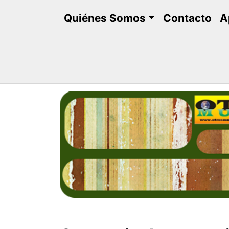
Saltar
Quiénes Somos
Contacto
A
al
contenido