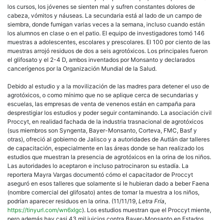
los cursos, los jóvenes se sienten mal y sufren constantes dolores de
cabeza, vómitos y náuseas. La secundaria está al lado de un campo de
siembra, donde fumigan varias veces a la semana, incluso cuando están
los alumnos en clase o en el patio. El equipo de investigadores tomó 146
muestras a adolescentes, escolares y prescolares. El 100 por ciento de las
muestras arrojó residuos de dos a seis agrotóxicos. Los principales fueron
el glifosato y el 2-4 D, ambos inventados por Monsanto y declarados
cancerígenos por la Organización Mundial de la Salud.
Debido al estudio y a la movilización de las madres para detener el uso de
agrotóxicos, o como mínimo que no se aplique cerca de secundarias y
escuelas, las empresas de venta de venenos están en campaña para
desprestigiar los estudios y poder seguir contaminando. La asociación civil
Proccyt, en realidad fachada de la industria trasnacional de agrotóxicos
(sus miembros son Syngenta, Bayer-Monsanto, Corteva, FMC, Basf y
otras), ofreció al gobierno de Jalisco y a autoridades de Autlán dar talleres
de capacitación, especialmente en las áreas donde se han realizado los
estudios que muestran la presencia de agrotóxicos en la orina de los niños.
Las autoridades lo aceptaron e incluso patrocinaron su estadía. La
reportera Mayra Vargas documentó cómo el capacitador de Proccyt
aseguró en esos talleres que solamente si le hubieran dado a beber Faena
(nombre comercial del glifosato) antes de tomar la muestra a los niños,
podrían aparecer residuos en la orina. (11/11/19,
Letra Fría
,
https://tinyurl.com/wn6xlgc
). Los estudios muestran que el Proccyt miente,
pero además hay casi 43 mil juicios contra Bayer-Monsanto en Estados