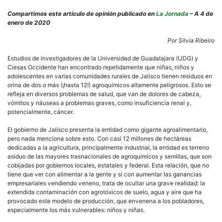
[Artí
Niño
Compartimos este artículo de opinión publicado en
La Jornada
– A 4 de
orin
enero de 2020
agro
en
Por Silvia Ribeiro
Jali
Estudios de investigadores de la Universidad de Guadalajara (UDG) y
Ciesas Occidente han encontrado repetidamente que niñas, niños y
adolescentes en varias comunidades rurales de Jalisco tienen residuos en
orina de dos o más (¡hasta 12!) agroquímicos altamente peligrosos. Esto se
refleja en diversos problemas de salud, que van de dolores de cabeza,
vómitos y náuseas a problemas graves, como insuficiencia renal y,
potencialmente, cáncer.
El gobierno de Jalisco presenta la entidad como gigante agroalimentario,
pero nada menciona sobre esto. Con casi 12 millones de hectáreas
dedicadas a la agricultura, principalmente industrial, la entidad es terreno
asiduo de las mayores trasnacionales de agroquímicos y semillas, que son
cobijadas por gobiernos locales, estatales y federal. Esta relación, que no
tiene que ver con alimentar a la gente y sí con aumentar las ganancias
empresariales vendiendo veneno, trata de ocultar una grave realidad: la
extendida contaminación con agrotóxicos de suelo, agua y aire que ha
provocado este modelo de producción, que envenena a los pobladores,
especialmente los más vulnerables: niños y niñas.