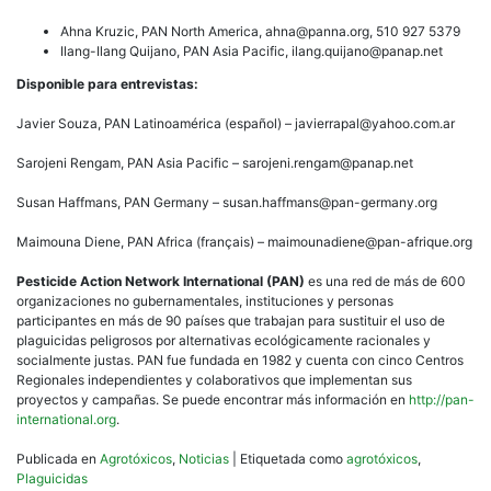
Ahna Kruzic, PAN North America,
ahna@panna.org
, 510 927 5379
Ilang-Ilang Quijano, PAN Asia Pacific,
ilang.quijano@panap.net
Disponible para entrevistas:
Javier Souza, PAN Latinoamérica (español) –
javierrapal@yahoo.com.ar
Sarojeni Rengam, PAN Asia Pacific –
sarojeni.rengam@panap.net
Susan Haffmans, PAN Germany –
susan.haffmans@pan-germany.org
Maimouna Diene, PAN Africa (français) –
maimounadiene@pan-afrique.org
Pesticide Action Network International (PAN)
es una red de más de 600
organizaciones no gubernamentales, instituciones y personas
participantes en más de 90 países que trabajan para sustituir el uso de
plaguicidas peligrosos por alternativas ecológicamente racionales y
socialmente justas. PAN fue fundada en 1982 y cuenta con cinco Centros
Regionales independientes y colaborativos que implementan sus
proyectos y campañas. Se puede encontrar más información en
http://pan-
international.org
.
Publicada en
Agrotóxicos
,
Noticias
|
Etiquetada como
agrotóxicos
,
Plaguicidas