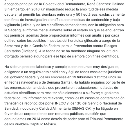
abogado principal de la Colectividad Demandante, René Sánchez Galindo.
Sin embargo, en 2016, un magistrado redujo la amplitud de esa medida
cautelar, al permitir las siembras entre una y 50 hectáreas, exclusivamente
con fines de investigación científica, con medidas de contención y bajo
vigilancia judicial y de los científicos demandantes, con la obligación para
la Sader que informe mensualmente sobre el estado en que se encuentran
los permisos, además debe proporcionar informes con análisis por cada
cultivo, sobre los posibles impactos del herbicida glifosato a cargo de la
Semarnat y de la Comisión Federal para la Prevención contra Riesgos
Sanitarios (Cofepris). A la fecha no se ha tramitado ninguna solicitud ni
otorgado permiso alguno para ese tipo de siembra con fines científicos.
Ha sido un proceso laborioso y complejo, con recursos muy desiguales,
obligando a un seguimiento cotidiano y ágil de todos esos actos jurídicos
del gobierno federal y de las empresas en 19 tribunales distintos (incluso
en fechas navideñas o de Semana Santa). Ha habido engaños por parte de
las empresas demandadas que presentaron traducciones mutiladas de
estudios científicos para resaltar sólo elementos a su favor; el gobierno
federal ocultó información relevante, como los 89 casos de contaminación
transgénica reconocidos por el INECC y los 130 del Servicio Nacional de
Sanidad, Inocuidad y Calidad Alimentaria (SENASICA), y ha litigado en
favor de las corporaciones con recursos públicos, cuestión que
denunciamos en 2014 como desvío de poder ante el Tribunal Permanente
de los Pueblos-Capítulo México.