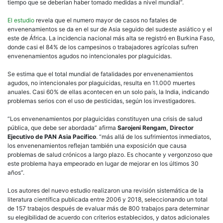
tiempo que se deberían haber tomado medidas a nivel mundial”.
El estudio
revela que el numero mayor de casos no fatales de
envenenamientos se da en el sur de Asia seguido del sudeste asiático y el
este de África. La incidencia nacional más alta se registró en Burkina Faso,
donde casi el 84% de los campesinos o trabajadores agrícolas sufren
envenenamientos agudos no intencionales por plaguicidas.
Se estima que el total mundial de fatalidades por envenenamientos
agudos, no intencionales por plaguicidas, resulta en 11.000 muertes
anuales. Casi 60% de ellas acontecen en un solo país, la India, indicando
problemas serios con el uso de pesticidas, según los investigadores.
“Los envenenamientos por plaguicidas constituyen una crisis de salud
pública, que debe ser abordada” afirma
Sarojeni Rengam, Director
Ejecutivo de PAN Asia Pacífico
. “más allá de los sufrimientos inmediatos,
los envenenamientos reflejan también una exposición que causa
problemas de salud crónicos a largo plazo. Es chocante y vergonzoso que
este problema haya empeorado en lugar de mejorar en los últimos 30
años”.
Los autores del nuevo estudio realizaron una revisión sistemática de la
literatura científica publicada entre 2006 y 2018, seleccionando un total
de 157 trabajos después de evaluar más de 800 trabajos para determinar
su elegibilidad de acuerdo con criterios establecidos, y datos adicionales