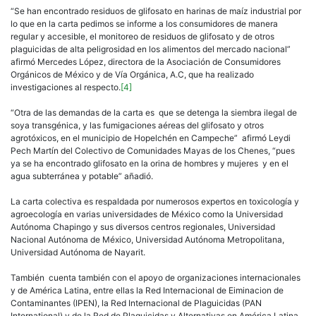
“Se han encontrado residuos de glifosato en harinas de maíz industrial por
lo que en la carta pedimos se informe a los consumidores de manera
regular y accesible, el monitoreo de residuos de glifosato y de otros
plaguicidas de alta peligrosidad en los alimentos del mercado nacional”
afirmó Mercedes López, directora de la Asociación de Consumidores
Orgánicos de México y de Vía Orgánica, A.C, que ha realizado
investigaciones al respecto.
[4]
“Otra de las demandas de la carta es que se detenga la siembra ilegal de
soya transgénica, y las fumigaciones aéreas del glifosato y otros
agrotóxicos, en el municipio de Hopelchén en Campeche” afirmó Leydi
Pech Martín del Colectivo de Comunidades Mayas de los Chenes, “pues
ya se ha encontrado glifosato en la orina de hombres y mujeres y en el
agua subterránea y potable” añadió.
La carta colectiva es respaldada por numerosos expertos en toxicología y
agroecología en varias universidades de México como la Universidad
Autónoma Chapingo y sus diversos centros regionales, Universidad
Nacional Autónoma de México, Universidad Autónoma Metropolitana,
Universidad Autónoma de Nayarit.
También cuenta también con el apoyo de organizaciones internacionales
y de América Latina, entre ellas la Red Internacional de Eiminacion de
Contaminantes (IPEN), la Red Internacional de Plaguicidas (PAN
International) y de la Red de Plaguicidas y Alternativas en América Latina