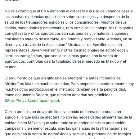
No es extraño que el CNA defienda el glifosato y el uso de venenos pese a
las muchas evidencias que existen sobre sus riesgos y a despecho de la
salud de los trabajadores agrícolas y los consumidores. Muchos de sus
socios, hacendados y empresarios, rara vez pisan el campo: los fumigados
con glifosato y otros agrotóxicos son sus peones y jornaleros, a quienes
consideran materia descartable, abundante y remplazable. Además, en su
directiva, a través de la Asociación
Mexicana
de Semilleros, están
representadas Bayer-Monsanto y otras trasnacionales de agrotóxicos y
semillas transgénicas, que son las que más ganan con la venta de
agrotóxicos, controlan casi la totalidad de ese mercado en México y el
mundo.
El argumento de que sin glifosato se afectará
la autosuficiencia de
México
es falaz en muchos sentidos. Para empezar, lamentablemente hay
muchos otros agrotóxicos en el mercado, también de alta peligrosidad,
como documenta Rapam, que también deberían ser prohibidos
(
https://tinyurl.com/rapam-pap
).
Con la prohibición de agrotóxicos y cambio de forma de producción
agrícola, lo que más se afectará no son las necesidades alimentarias de la
población en México, que sobre todo se atienden desde la producción
campesina y en menor escala, sino las ganancias de las trasnacionales
que dominan la venta de agrotóxicos y semillas, la producción de forrajes