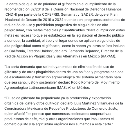
La carta pide que se de prioridad al glifosato en el cumplimiento de la
recomendación 82/2018 de la Comisión Nacional de Derechos Humanos
(CNDH) por parte de la COFEPRIS, Semarnat y SADER. de que el Plan
Nacional de Desarrollo 2019 a 2024 cuente con programas sectoriales de
reducción de uso y prohibición progresiva de plaguicidas de alta
peligrosidad, con metas medibles y cuantificables. “Para cumplir con estas
metas es necesario que se establezca en la legislación el derecho público
a conocer, la cantidad, el tipo y el lugar donde se aplican plaguicidas de
alta peligrosidad como el glifosato, como lo hacen ya otros países incluso
en California, Estados Unidos”, declaró Fernando Bejarano, Director de la
Red de Acción en Plaguicidas y sus Alternativas en México (RAPAM).
“La carta demanda que se incluyan metas de eliminación del uso de
glifosato y de otros plaguicidas dentro de una política y programa nacional
de escalamiento y transición agroecológica del sistema alimentario para
que sea sano, justo y sostenible” declaró Rocío Romero del Movimiento
Agroecológico Latinoamericano (MAELA) en México.
“El uso de glifosato ha perjudicado ya la producción y exportación
orgánica de café y otros cultivos” declaró Luis Martínez Villanueva de la
Coordinadora Mexicana de Pequeños Productores de Comercio Justo,
quien añadió “es por eso que numerosas sociedades cooperativas
productoras de café, miel y otras organizaciones que impulsamos el
comercio justo y la agricultura orgánica nos sumamos a esta carta.”