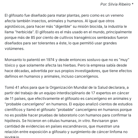
ven
Por: Silvia Ribeiro *
El glifosato fue diseñado para matar plantas, pero como es un veneno
afecta también insectos, animales y humanos. Al igual que otros
agrotóxicos, para hacer más
digerible
su misión biocida, la industria le
llama
herbicida
. El glifosato es el más usado en el mundo, principalmente
porque más de 85 por ciento de cultivos transgénicos sembrados fueron
diseñados para ser tolerantes a éste, lo que permitió usar grandes
volúmenes.
Monsanto lo patentó en 1974 y desde entonces sostuvo que no es
muy
tóxico y que solamente afecta las hierbas. Pero la empresa sabía desde
hace décadas, advertida por sus propios investigadores, que tiene efectos
dañinos en humanos y animales, incluso cancerígenos.
Tomó 41 años para que la Organización Mundial de la Salud declarara, a
partir del trabajo de un equipo interdisciplinario de 17 expertos en cáncer
de 11 países, que efectivamente el glifosato es cancerígeno en animales y
probable cancerígeno
en humanos. El equipo analizó cientos de estudios
científicos y llamó el glifosato
probable
cancerígeno en humanos porque
no es posible hacer pruebas de laboratorio con humanos para confirmar la
hipótesis. Se hicieron en células humanas,
in vitro
. Revisaron gran
cantidad de evidencias en países escandinavos, que muestran una
relación entre exposición a glifosato y surgimiento de cáncer linfoma no
Hodgkin.