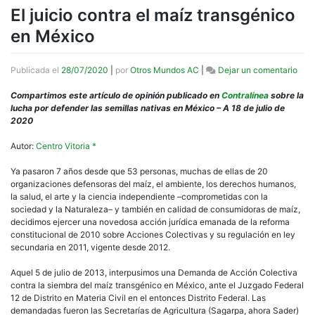
El juicio contra el maíz transgénico
en México
en
Publicada el
28/07/2020
|
por
Otros Mundos AC
|
Dejar un comentario
El
juici
Compartimos este artículo de opinión publicado en
Contralínea
sobre la
cont
lucha por defender las semillas nativas en México – A 18 de julio de
el
2020
maí
tran
Autor:
Centro Vitoria *
en
Méx
Ya pasaron 7 años desde que 53 personas, muchas de ellas de 20
organizaciones defensoras del maíz, el ambiente, los derechos humanos,
la salud, el arte y la ciencia independiente –comprometidas con la
sociedad y la Naturaleza– y también en calidad de consumidoras de maíz,
decidimos ejercer una novedosa acción jurídica emanada de la reforma
constitucional de 2010 sobre Acciones Colectivas y su regulación en ley
secundaria en 2011, vigente desde 2012.
Aquel 5 de julio de 2013, interpusimos una Demanda de Acción Colectiva
contra la siembra del maíz transgénico en México, ante el Juzgado Federal
12 de Distrito en Materia Civil en el entonces Distrito Federal. Las
demandadas fueron las Secretarías de Agricultura (Sagarpa, ahora Sader)