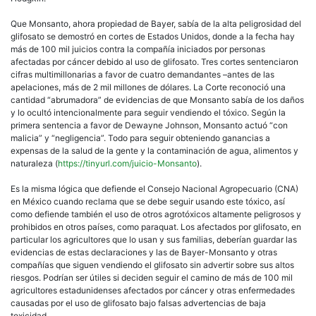
Que Monsanto, ahora propiedad de Bayer, sabía de la alta peligrosidad del
glifosato se demostró en cortes de Estados Unidos, donde a la fecha hay
más de 100 mil juicios contra la compañía iniciados por personas
afectadas por cáncer debido al uso de glifosato. Tres cortes sentenciaron
cifras multimillonarias a favor de cuatro demandantes –antes de las
apelaciones, más de 2 mil millones de dólares. La Corte reconoció una
cantidad
abrumadora
de evidencias de que Monsanto sabía de los daños
y lo ocultó intencionalmente para seguir vendiendo el tóxico. Según la
primera sentencia a favor de Dewayne Johnson, Monsanto actuó
con
malicia
y
negligencia
. Todo para seguir obteniendo ganancias a
expensas de la salud de la gente y la contaminación de agua, alimentos y
naturaleza (
https://tinyurl.com/juicio-Monsanto
).
Es la misma lógica que defiende el Consejo Nacional Agropecuario (CNA)
en México cuando reclama que se debe seguir usando este tóxico, así
como defiende también el uso de otros agrotóxicos altamente peligrosos y
prohibidos en otros países, como paraquat. Los afectados por glifosato, en
particular los agricultores que lo usan y sus familias, deberían guardar las
evidencias de estas declaraciones y las de Bayer-Monsanto y otras
compañías que siguen vendiendo el glifosato sin advertir sobre sus altos
riesgos. Podrían ser útiles si deciden seguir el camino de más de 100 mil
agricultores estadunidenses afectados por cáncer y otras enfermedades
causadas por el uso de glifosato bajo falsas advertencias de baja
toxicidad.