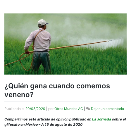
¿Quién gana cuando comemos
veneno?
en
Publicada el
20/08/2020
|
por
Otros Mundos AC
|
Dejar un comentario
¿Qu
gan
Compartimos este artículo de opinión publicado en
La Jornada
sobre el
cua
glifosato en México – A 15 de agosto de 2020
com