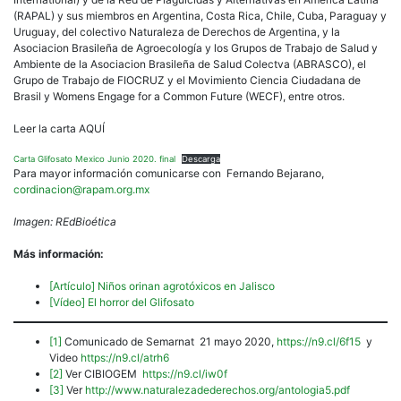
(RAPAL) y sus miembros en Argentina, Costa Rica, Chile, Cuba, Paraguay y
Uruguay, del colectivo Naturaleza de Derechos de Argentina, y la
Asociacion Brasileña de Agroecología y los Grupos de Trabajo de Salud y
Ambiente de la Asociacion Brasileña de Salud Colectva (ABRASCO), el
Grupo de Trabajo de FIOCRUZ y el Movimiento Ciencia Ciudadana de
Brasil y Womens Engage for a Common Future (WECF), entre otros.
Leer la carta AQUÍ
Carta Glifosato Mexico Junio 2020. final
Descarga
Para mayor información comunicarse con Fernando Bejarano,
cordinacion@rapam.org.mx
Imagen: REdBioética
Más información:
[Artículo] Niños orinan agrotóxicos en Jalisco
[Vídeo] El horror del Glifosato
[1]
Comunicado de Semarnat 21 mayo 2020,
https://n9.cl/6f15
y
Video
https://n9.cl/atrh6
[2]
Ver CIBIOGEM
https://n9.cl/iw0f
[3]
Ver
http://www.naturalezadederechos.org/antologia5.pdf