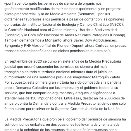
–por haber otorgado los permisos de siembra de organismos
genéticamente modificados de maíz de tipo experimental y en programa
piloto precomercial– y la de Medio Ambiente (Semarnat) –por sus
dictámenes favorables a los permisos a pesar de contar con las opiniones
contrarias del Instituto Nacional de Ecología y Cambio Climático (INECC),
la Comisión Nacional para el Conocimiento y Uso de la Biodiversidad
(Conabio) y la Comisión Nacional de Áreas Naturales Protegidas (Conanp).
También demandamos a Monsanto, ahora Bayer, Dow AgroSciences,
Syngenta y PHI-México filial de Pioneer-Dupont, ahora Corteva, empresas
transnacionales beneficiarias de dichos permisos en nuestro país.
En septiembre de 2020 se cumplen siete años de la Medida Precautoria
judicial que ordenó suspender los permisos de siembra del maíz
transgénico en todo el territorio nacional mientras dura el juicio, en
cumplimiento de una sentencia previa del magistrado Marroquín Zaleta.
Por supuesto, esta primera gran victoria ha sido combatida a la par de la
propia Demanda Colectiva por las empresas y el gobierno federal a su
servicio, que han compartido argumentos y ataques, obligándonos a
atender más de 150 impugnaciones. Entre ésas, destacan los 26 juicios de
amparo contra la Demanda y contra la Medida Precautoria, de los que sólo
faltan cuatro por resolver en la Suprema Corte de Justicia de la Nación.
La Medida Precautoria que prohíbe al gobierno dar permisos de siembra ha
sufrido muchos embates, en dos ocasiones fue levantada y reinstalada
gracias a la celeridad de los recursos de apelación interpuestos por el