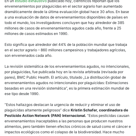
de
En un
estudio exhaustivo
publicado hoy, científicos reportan que los
de
envenenamientos por plaguicidas en el sector agrario han aumentado
los
dramáticamente desde la última evaluación global hace 30 años. En base
enve
a una evaluación de datos de envenenamientos disponibles de países en
por
todo el mundo, los investigadores concluyen que hay alrededor de 385
caus
millones de casos de envenenamientos agudos cada año, frente a 25
de
millones de casos estimados en 1990.
plag
en
Esto significa que alrededor del 44% de la población mundial que trabaja
el
en el sector agrario – 860 millones campesinos y trabajadores agrícolas,
mun
son envenenados cada año.
La revisión sistemática de los envenenamientos agudos, no intencionales,
por plaguicidas, fue publicada hoy en la revista arbitrada (revisada por
pares), BMC Public Health. El artículo, titulado „La distribución global de
envenenamientos agudos no intencionales por plaguicidas: Estimaciones
basadas en una revisión sistemática”, es la primera estimación mundial de
ese tipo desde 1990.
“Estos hallazgos destacan la urgencia de reducir y eliminar el uso de
plaguicidas altamente peligrosos” dice
Kristin Schafer, coordinadora de
Pesticide Action Network (PAN) Internacional.
“Estos pesticidas causan
envenenamientos inaceptables a las personas que producen nuestros
alimentos, pero también tienen efectos crónicos de salud como el cáncer e
impactos ecológicos como el colapso de la biodiversidad. Hace mucho