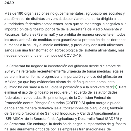
de
2020
la
impo
Más de 180 organizaciones no gubernamentales, agrupaciones sociales y
de
académicos de distintas universidades enviaron una carta dirigida a las
Glif
autoridades federales competentes para que se mantenga la negativa a la
y
importación de glifosato por parte de la Secretaría de Medio Ambiente y
proh
Recursos Naturales (Semarnat) y se prohíba de manera creciente en todos
de
los usos, además de medidas para garantizar la protección de los derechos
su
humanos a la salud y el medio ambiente, y producir y consumir alimentos
uso,
sanos con una transformación agroecológica del sistema alimentario, más
junt
necesario que nunca en tiempos del COVID-19.
con
alte
La Semarnat ha negado la importación del glifosato desde diciembre de
agr
2019 y ha reiterado recientemente “la urgencia de tomar medidas legales
y
para eliminar en forma progresiva la importación y el uso del glifosato en
amp
México, ya que hay evidencias claras del daño que este compuesto
de
químico ha causado a la salud de la población y a la biodiversidad”
[1]
. Para
der
eliminar el uso del glifosato se requiere un acuerdo de las autoridades
pid
federales involucradas. En primer lugar, de la Comision Federal de
Org
Protección contra Riesgos Sanitarios (COFEPRIS) quien otorga o puede
de
cancelar de manera definitiva las autorizaciones de plaguicidas; también
la
del Servicio Nacional de Sanidad, Inocuidad y Calidad Agroalimentaria
Soc
(SENASICA de la Secretaría de Agricultura y Desarrollo Rural (SADER) y
Civi
de Semarnat. Sin embargo, la decisión de negar la importación de glifosato
en
ha sido duramente criticada por las empresas transnacionales de