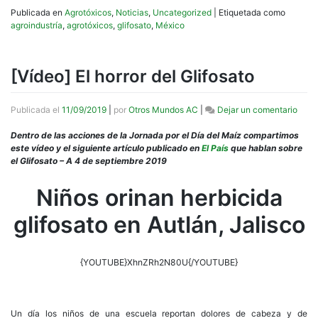
Publicada en
Agrotóxicos
,
Noticias
,
Uncategorized
|
Etiquetada como
agroindustría
,
agrotóxicos
,
glifosato
,
México
[Vídeo] El horror del Glifosato
en
Publicada el
11/09/2019
|
por
Otros Mundos AC
|
Dejar un comentario
[Víde
El
Dentro de las acciones de la Jornada por el Día del Maíz compartimos
horro
este vídeo y el siguiente artículo publicado en
El País
que hablan sobre
del
el Glifosato – A 4 de septiembre 2019
Glifo
Niños orinan herbicida
glifosato en Autlán, Jalisco
{YOUTUBE}XhnZRh2N80U{/YOUTUBE}
Un día los niños de una escuela reportan dolores de cabeza y de