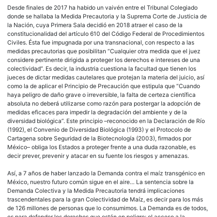
Desde finales de 2017 ha habido un vaivén entre el Tribunal Colegiado
donde se hallaba la Medida Precautoria y la Suprema Corte de Justicia de
la Nación, cuya Primera Sala decidió en 2018 atraer el caso de la
constitucionalidad del artículo 610 del Código Federal de Procedimientos
Civiles. Ésta fue impugnada por una transnacional, con respecto a las
medidas precautorias que posibilitan “Cualquier otra medida que el juez
considere pertinente dirigida a proteger los derechos e intereses de una
colectividad”. Es decir, la industria cuestiona la facultad que tienen los
jueces de dictar medidas cautelares que protejan la materia del juicio, así
como la de aplicar el Principio de Precaución que estipula que “Cuando
haya peligro de daño grave o irreversible, la falta de certeza científica
absoluta no deberá utilizarse como razón para postergar la adopción de
medidas eficaces para impedir la degradación del ambiente y de la
diversidad biológica”. Este principio –reconocido en la Declaración de Río
(1992), el Convenio de Diversidad Biológica (1993) y el Protocolo de
Cartagena sobre Seguridad de la Biotecnología (2003), firmados por
México– obliga los Estados a proteger frente a una duda razonable, es
decir prever, prevenir y atacar en su fuente los riesgos y amenazas.
Así, a 7 años de haber lanzado la Demanda contra el maíz transgénico en
México, nuestro futuro común sigue en el aire… La sentencia sobre la
Demanda Colectiva y la Medida Precautoria tendrá implicaciones
trascendentales para la gran Colectividad de Maíz, es decir para los más
de 126 millones de personas que lo consumimos. La Demanda es de todos,
es para defender los derechos que están en peligro: el acceso a la