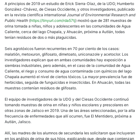
A principios de 2019 un estudio de Erick Sierra-Díaz, de la UDG; Humberto
González-Chávez, de Ciesas Occidente, y otros investigadores, publicado
en la revista científica international
Journal of Environmental Research and
Public Health
(
https://tinyurl.com/rda57tj
) mostró que de 281 muestras de
orina tomada a niñas, niños y adolescentes en las comunidades de Agua
Caliente, cerca del lago Chapala, y Ahuacán, próxima a Autlán, todas
tenían residuos de dos o más plaguicidas.
Seis agrotóxicos fueron recurrentes en 70 por ciento de los casos:
malatión, metoxuron, glifosato, dimetoato, uniconazole y acetoclor. Los
investigadores explican que en ambas comunidades hay exposición a
siembras industriales, pero además, en el caso de la comunidad de Agua
Caliente, el riego y consumo de agua contaminada con químicos del lago
Chapala aumentó el nivel de ciertos tóxicos. La mayor prevalencia fue de
herbicidas, seguida de funguicidas e insecticidas. En Ahuacán, todas las
muestras contenían residuos de glifosato.
El equipo de investigadores de la UDG y del Ciesas Occidente continuó
tomando muestras de orina en niñas y niños escolares y prescolares en
otras zonas de Jalisco en 2019. Una de las áreas seleccionadas, por la alta
frecuencia de enfermedades que allí ocurren, fue El Mentidero, próxima a
Autlán, Jalisco.
Allí, las madres de los alumnos de secundaria les solicitaron que incluyeran
en los análisis de orina de sus hijos, explicando que, desde que comienzan