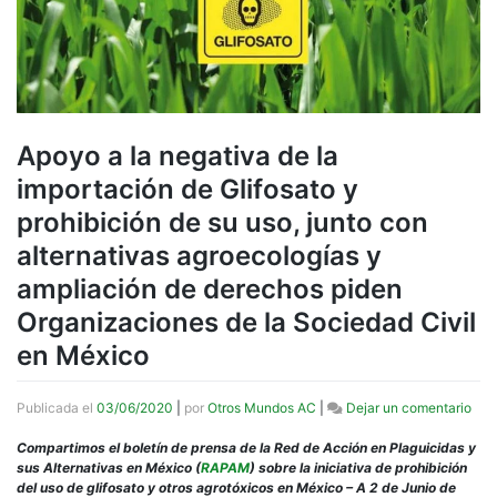
Apoyo a la negativa de la
importación de Glifosato y
prohibición de su uso, junto con
alternativas agroecologías y
ampliación de derechos piden
Organizaciones de la Sociedad Civil
en México
en
Publicada el
03/06/2020
|
por
Otros Mundos AC
|
Dejar un comentario
Apo
a
Compartimos el boletín de prensa de la Red de Acción en Plaguicidas y
la
sus Alternativas en México (
RAPAM
) sobre la iniciativa de prohibición
neg
del uso de glifosato y otros agrotóxicos en México – A 2 de Junio de