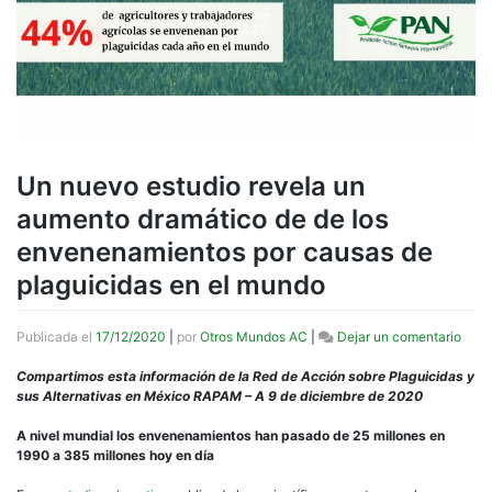
Un nuevo estudio revela un
aumento dramático de de los
envenenamientos por causas de
plaguicidas en el mundo
en
Publicada el
17/12/2020
|
por
Otros Mundos AC
|
Dejar un comentario
Un
nuev
Compartimos esta información de la Red de Acción sobre Plaguicidas y
estu
sus Alternativas en México RAPAM – A 9 de diciembre de 2020
reve
un
A nivel mundial los envenenamientos han pasado de 25 millones en
aume
1990 a 385 millones hoy en día
dram