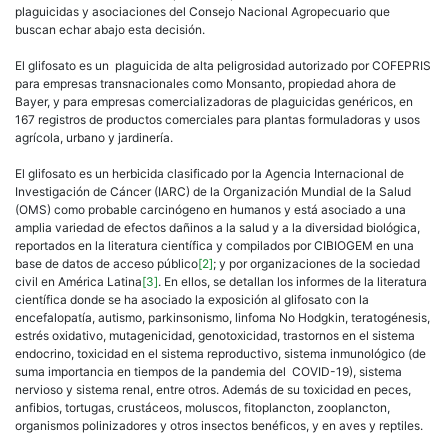
Méx
plaguicidas y asociaciones del Consejo Nacional Agropecuario que
buscan echar abajo esta decisión.
El glifosato es un plaguicida de alta peligrosidad autorizado por COFEPRIS
para empresas transnacionales como Monsanto, propiedad ahora de
Bayer, y para empresas comercializadoras de plaguicidas genéricos, en
167 registros de productos comerciales para plantas formuladoras y usos
agrícola, urbano y jardinería.
El glifosato es un herbicida clasificado por la Agencia Internacional de
Investigación de Cáncer (IARC) de la Organización Mundial de la Salud
(OMS) como probable carcinógeno en humanos y está asociado a una
amplia variedad de efectos dañinos a la salud y a la diversidad biológica,
reportados en la literatura científica y compilados por CIBIOGEM en una
base de datos de acceso público
[2]
; y por organizaciones de la sociedad
civil en América Latina
[3]
. En ellos, se detallan los informes de la literatura
científica donde se ha asociado la exposición al glifosato con la
encefalopatía, autismo, parkinsonismo, linfoma No Hodgkin, teratogénesis,
estrés oxidativo, mutagenicidad, genotoxicidad, trastornos en el sistema
endocrino, toxicidad en el sistema reproductivo, sistema inmunológico (de
suma importancia en tiempos de la pandemia del COVID-19), sistema
nervioso y sistema renal, entre otros. Además de su toxicidad en peces,
anfibios, tortugas, crustáceos, moluscos, fitoplancton, zooplancton,
organismos polinizadores y otros insectos benéficos, y en aves y reptiles.