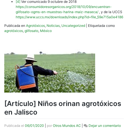
[4]
Ver comunicado 9 octubre de 2018
https://consumidoresorganicos.org/2018/10/09/encuentran-
glifosato-ogms-en-muestras-harina-maiz-maseca/
, y de la UCCS
https://www.uccs.mx/downloads/index.php?id=file_59e715a0e4186
Publicada en
Agrotóxicos
,
Noticias
,
Uncategorized
|
Etiquetada como
agrotóxicos
,
glifosato
,
México
[Artículo] Niños orinan agrotóxicos
en Jalisco
en
Publicada el
06/01/2020
|
por
Otros Mundos AC
|
Dejar un comentario