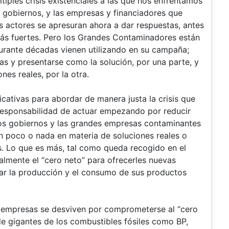
tiples crisis existenciales a las que nos enfrentamos
os gobiernos, y las empresas y financiadores que
s actores se apresuran ahora a dar respuestas, antes
más fuertes. Pero los Grandes Contaminadores están
rante décadas vienen utilizando en su campaña;
as y presentarse como la solución, por una parte, y
nes reales, por la otra.
icativas para abordar de manera justa la crisis que
 responsabilidad de actuar empezando por reducir
los gobiernos y las grandes empresas contaminantes
en poco o nada en materia de soluciones reales o
s. Lo que es más, tal como queda recogido en el
almente el “cero neto” para ofrecerles nuevas
tar la producción y el consumo de sus productos
as empresas se desviven por comprometerse al “cero
de gigantes de los combustibles fósiles como BP,