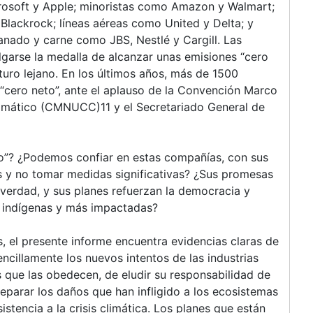
icrosoft y Apple; minoristas como Amazon y Walmart;
Blackrock; líneas aéreas como United y Delta; y
anado y carne como JBS, Nestlé y Cargill. Las
arse la medalla de alcanzar unas emisiones “cero
turo lejano. En los últimos años, más de 1500
cero neto”, ante el aplauso de la Convención Marco
imático (CMNUCC)11 y el Secretariado General de
to”? ¿Podemos confiar en estas compañías, con sus
 y no tomar medidas significativas? ¿Sus promesas
verdad, y sus planes refuerzan la democracia y
 indígenas y más impactadas?
s, el presente informe encuentra evidencias claras de
encillamente los nuevos intentos de las industrias
s que las obedecen, de eludir su responsabilidad de
eparar los daños que han infligido a los ecosistemas
tencia a la crisis climática. Los planes que están