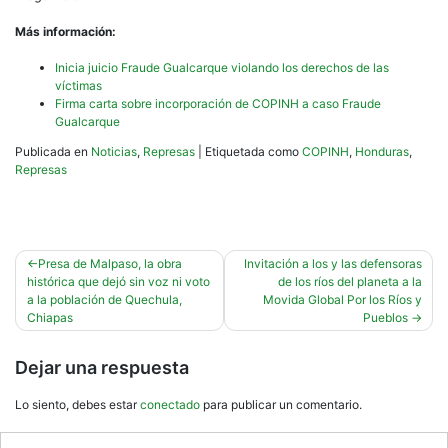
Más información:
Inicia juicio Fraude Gualcarque violando los derechos de las
víctimas
Firma carta sobre incorporación de COPINH a caso Fraude
Gualcarque
Publicada en
Noticias
,
Represas
|
Etiquetada como
COPINH
,
Honduras
,
Represas
Navegación
Presa de Malpaso, la obra
Invitación a los y las defensoras
histórica que dejó sin voz ni voto
de los ríos del planeta a la
de
a la población de Quechula,
Movida Global Por los Ríos y
entradas
Chiapas
Pueblos
Dejar una respuesta
Lo siento, debes estar
conectado
para publicar un comentario.