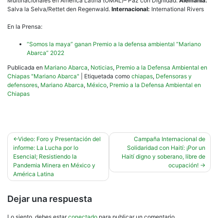
Multinacionales en América Latina (OMAL)– Paz con Dignidad.
Alemania:
Salva la Selva/Rettet den Regenwald.
Internacional:
International Rivers
En la Prensa:
“Somos la maya” ganan Premio a la defensa ambiental “Mariano
Abarca” 2022
Publicada en
Mariano Abarca
,
Noticias
,
Premio a la Defensa Ambiental en
Chiapas "Mariano Abarca"
|
Etiquetada como
chiapas
,
Defensoras y
defensores
,
Mariano Abarca
,
México
,
Premio a la Defensa Ambiental en
Chiapas
Navegación
Video: Foro y Presentación del
Campaña Internacional de
informe: La Lucha por lo
Solidaridad con Haití: ¡Por un
de
Esencial; Resistiendo la
Haití digno y soberano, libre de
entradas
Pandemia Minera en México y
ocupación!
América Latina
Dejar una respuesta
Lo siento, debes estar
conectado
para publicar un comentario.