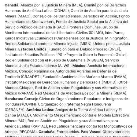
Canadá:
Alianza por la Justicia Minera (MJA), Comité por los Derechos
Humanos de América Latina (CDHAL), Comité de Acción para la Justicia
Minera (MJAC), Consejo de los Canadienses, Derechos en Acción, Fondo
Humanitario de Steelworkers, Fondo de Justicia Social por la Alianza del
Servicio Público de Canadá (PSAC), Fronteras Comunes, Grupo de
Monitoreo Internacional de las Libertades Civiles (ICLMG), Inter Pares,
Kairos Iniciativas Ecuménicas Canadienses por la Justicia, MiningWatch,
Red de Solidaridad contra la Minería Injusta (MISN), Unidos por la Justicia
Minera.
Estados Unidos:
Fundación para el Debido Proceso (DPLF),
Instituto de Estudios Políticos (IPS) -Proyecto Sobre la Economía Global,
Red en Solidaridad con el Pueblo de Guatemala (NISGUA), Servicio
Mundial Judío Estadounidense (AJWS).
México:
Amnistía Internacional
México, Concejo Regional de Autoridades Agrarias en Defensa del
Territorio (CRAADET), Fundación Ambientalista Mariano Abarca (FAMA),
Instituto Mexicano de Derechos Humanos y Democracia (IMDHD), Otros
Mundos Chiapas, Red de Acción sobre Plaguicidas y sus Alternativas en
México (RAPAM), Red Mexicana de Afectadas/os por la Minería (REMA).
Honduras:
Consejo Cívico de Organizaciones Populares e Indígenas de
Honduras (COPINH), Organización Fraternal Negra Hondureña
(OFRANEH).
América Latina:
Amigos de la Tierra América Latina y El
Caribe (ATALC), Movimiento Mesoamericano contra el Modelo Extractivo
Minero (M4), Red de Acción en Plaguicidas y sus Alternativas para
América Latina (RAP-AL), Red Latinoamericana contra los Monocultivos de
Arboles (RECOMA).
Cataluña:
Entrepueblos.
País Vasco:
Observatorio de