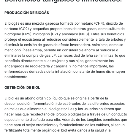
PRODUCCIÓN DE BIOGÁS
El biogás es una mezcla gaseosa formada por metano (CH4), dióxido de
carbono (CO2) y pequeñas proporciones de otros gases, como sulfuro de
hidrógeno (H2S), hidrógeno (H2) y amoniaco (NH3). Entre sus beneficios
protege el ecosistema al reducirse considerablemente la tala de árboles y
disminuir la emisión de gases de efecto invernadero. Asimismo, como se
mencionó líneas arriba, permite un considerable ahorro al reducirse o
eliminarse la compra de gas LP. La necesidad de leña se minimiza, lo que
beneficia directamente a las mujeres y sus hijos, generalmente los
encargados de recolectarla y cargarla. Y no menos importante, las
enfermedades derivadas de la inhalación constante de humo disminuyen
notablemente.
OBTENCIÓN DE BIOL
El biol es un abono orgánico líquido que se origina a partir de la
descomposición (fermentación) de estiércoles de las diferentes especies
animales que alimentan el biodigestor. Las y los usuarios no tienen que
hacer más que recolectarlo del propio biodigestor a través de un conducto
especialmente diseñado para ello. Además de los tangibles beneficios que
tiene para el mejor crecimiento y fortalecimiento de los cultivos, al ser un
fertilizante totalmente orgánico el biol evita daños a la salud y la