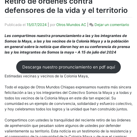
Retiro de órdenes contra
defensores de la vida y el territorio
en
Publicada el
15/07/2024
|
por
Otros Mundos AC
|
Dejar un comentario
Victo
para
Les compartimos nuestra pronunciamiento a las y los integrantes de
la
Somos la Maya, a las y los vecinos de la Colonia Maya y a la población
Colo
en general sobre la noticia que dieron hoy en su conferencia de prensa
May
las y los integrantes de Somos la maya – A 15 de julio del 2024
Reti
de
Descarga nuestro pronunciamiento en pdf aquí
órde
cont
Estimadas vecinas y vecinos de la Colonia Maya,
defe
de
Todo el equipo de Otros Mundos Chiapas expresamos nuestra más sincera
la
felicitación a las y los integrantes del Colectivo Somos la Maya y a todas y
vida
todos los vecinos de la Colonia Maya en este día tan especial. Su
y
comunidad es un ejemplo de convivencia, solidaridad y esfuerzo colectivo,
el
y hoy celebramos todos los logros y la unidad que han construido juntos.
terri
Compartimos con ustedes la tranquilidad del reciente retiro de las órdenes
de aprehensión que pesaban sobre algunos de ustedes por defender
valientemente su territorio. Esta noticia es un testimonio de la resistencia y
el compromiso de la comunidad de la Colonia Maya y de que el caminar