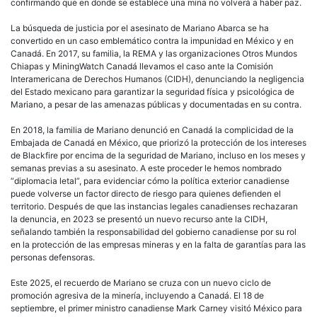
confirmando que en donde se establece una mina no volverá a haber paz.
La búsqueda de justicia por el asesinato de Mariano Abarca se ha
convertido en un caso emblemático contra la impunidad en México y en
Canadá. En 2017, su familia, la REMA y las organizaciones Otros Mundos
Chiapas y MiningWatch Canadá llevamos el caso ante la Comisión
Interamericana de Derechos Humanos (CIDH), denunciando la negligencia
del Estado mexicano para garantizar la seguridad física y psicológica de
Mariano, a pesar de las amenazas públicas y documentadas en su contra.
En 2018, la familia de Mariano denunció en Canadá la complicidad de la
Embajada de Canadá en México, que priorizó la protección de los intereses
de Blackfire por encima de la seguridad de Mariano, incluso en los meses y
semanas previas a su asesinato. A este proceder le hemos nombrado
“diplomacia letal”, para evidenciar cómo la política exterior canadiense
puede volverse un factor directo de riesgo para quienes defienden el
territorio. Después de que las instancias legales canadienses rechazaran
la denuncia, en 2023 se presentó un nuevo recurso ante la CIDH,
señalando también la responsabilidad del gobierno canadiense por su rol
en la protección de las empresas mineras y en la falta de garantías para las
personas defensoras.
Este 2025, el recuerdo de Mariano se cruza con un nuevo ciclo de
promoción agresiva de la minería, incluyendo a Canadá. El 18 de
septiembre, el primer ministro canadiense Mark Carney visitó México para