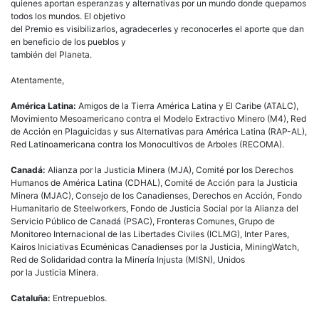
quienes aportan esperanzas y alternativas por un mundo donde quepamos
todos los mundos. El objetivo
del Premio es visibilizarlos, agradecerles y reconocerles el aporte que dan
en beneficio de los pueblos y
también del Planeta.
Atentamente,
América Latina:
Amigos de la Tierra América Latina y El Caribe (ATALC),
Movimiento Mesoamericano contra el Modelo Extractivo Minero (M4), Red
de Acción en Plaguicidas y sus Alternativas para América Latina (RAP-AL),
Red Latinoamericana contra los Monocultivos de Arboles (RECOMA).
Canadá:
Alianza por la Justicia Minera (MJA), Comité por los Derechos
Humanos de América Latina (CDHAL), Comité de Acción para la Justicia
Minera (MJAC), Consejo de los Canadienses, Derechos en Acción, Fondo
Humanitario de Steelworkers, Fondo de Justicia Social por la Alianza del
Servicio Público de Canadá (PSAC), Fronteras Comunes, Grupo de
Monitoreo Internacional de las Libertades Civiles (ICLMG), Inter Pares,
Kairos Iniciativas Ecuménicas Canadienses por la Justicia, MiningWatch,
Red de Solidaridad contra la Minería Injusta (MISN), Unidos
por la Justicia Minera.
Cataluña:
Entrepueblos.