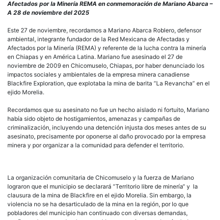
años
Afectados por la Minería REMA en conmemoración de Mariano Abarca –
del
A 28 de noviembre del 2025
ases
de
Este 27 de noviembre, recordamos a Mariano Abarca Roblero, defensor
Mari
ambiental, integrante fundador de la Red Mexicana de Afectadas y
Abar
Afectados por la Minería (REMA) y referente de la lucha contra la minería
la
en Chiapas y en América Latina. Mariano fue asesinado el 27 de
impu
noviembre de 2009 en Chicomuselo, Chiapas, por haber denunciado los
sigu
impactos sociales y ambientales de la empresa minera canadiense
prot
Blackfire Exploration, que explotaba la mina de barita “La Revancha” en el
a
ejido Morelia.
la
mine
Recordamos que su asesinato no fue un hecho aislado ni fortuito, Mariano
cana
había sido objeto de hostigamientos, amenazas y campañas de
en
criminalización, incluyendo una detención injusta dos meses antes de su
Chia
asesinato, precisamente por oponerse al daño provocado por la empresa
y
minera y por organizar a la comunidad para defender el territorio.
en
Méxi
La organización comunitaria de Chicomuselo y la fuerza de Mariano
lograron que el municipio se declarará “Territorio libre de minería“ y la
clausura de la mina de Blackfire en el ejido Morelia. Sin embargo, la
violencia no se ha desarticulado de la mina en la región, por lo que
pobladores del municipio han continuado con diversas demandas,