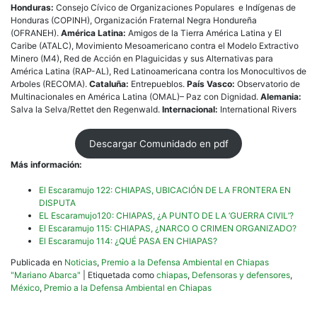
Honduras:
Consejo Cívico de Organizaciones Populares e Indígenas de
Honduras (COPINH), Organización Fraternal Negra Hondureña
(OFRANEH).
América Latina:
Amigos de la Tierra América Latina y El
Caribe (ATALC), Movimiento Mesoamericano contra el Modelo Extractivo
Minero (M4), Red de Acción en Plaguicidas y sus Alternativas para
América Latina (RAP-AL), Red Latinoamericana contra los Monocultivos de
Arboles (RECOMA).
Cataluña:
Entrepueblos.
País Vasco:
Observatorio de
Multinacionales en América Latina (OMAL)– Paz con Dignidad.
Alemania:
Salva la Selva/Rettet den Regenwald.
Internacional:
International Rivers
Descargar Comunidado en pdf
Más información:
El Escaramujo 122: CHIAPAS, UBICACIÓN DE LA FRONTERA EN
DISPUTA
EL Escaramujo120: CHIAPAS, ¿A PUNTO DE LA ‘GUERRA CIVIL’?
El Escaramujo 115: CHIAPAS, ¿NARCO O CRIMEN ORGANIZADO?
El Escaramujo 114: ¿QUÉ PASA EN CHIAPAS?
Publicada en
Noticias
,
Premio a la Defensa Ambiental en Chiapas
"Mariano Abarca"
|
Etiquetada como
chiapas
,
Defensoras y defensores
,
México
,
Premio a la Defensa Ambiental en Chiapas