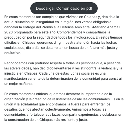
Ambi
Descargar Comunidado en pdf
«Mar
Abar
En estos momentos tan complejos que vivimos en Chiapas y, debido a la
en
actual situación de inseguridad en la región, nos vemos obligados a
Chia
cancelar la entrega del Premio a la Defensa Ambiental «Mariano Abarca»
2023
2023 programado para este año. Comprendemos y compartimos la
Chia
preocupación por la seguridad de todos los involucrados. En estos tiempos
resis
difíciles en Chiapas, queremos dirigir nuestra atención hacia las luchas
con
sociales que, día a día, se desarrollan en busca de un futuro más justo y
las
equitativo.
Luch
Soci
Reconocemos con profundo respeto a todas las personas que, a pesar de
las adversidades, han decidido levantarse y resistir contra la violencia y la
injusticia en Chiapas. Cada una de estas luchas sociales es una
manifestación valiente de la determinación de la comunidad para construir
un mejor mañana.
En estos momentos críticos, queremos destacar la importancia de la
organización y la creación de resistencias desde las comunidades. Es en la
unión y la solidaridad que encontramos la fuerza para enfrentar los
desafíos que nos afectan colectivamente. Animamos a todas las
comunidades a fortalecer sus lazos, compartir experiencias y colaborar en
la construcción de un Chiapas más resiliente y justo.