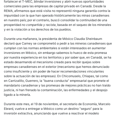
fortalecer el T-MEC, blindar inversiones y abrir nuevas oportunidades
comerciales para las empresas de capital privado en Canadá. Desde la
REMA, afirmamos que está visita no representó ninguna garantía contra la
impunidad con la que han operado históricamente las minas canadienses
en nuestro país; por el contrario, buscó consolidar la continuidad de una
prosperidad
no compartida y racista
, basada en el saqueo de los minerales
y en la violación a los derechos de los pueblos.
Durante una mañanera, la presidenta de México Claudia Sheinbaum
declaró que Carney se comprometió a pedir a las mineras canadienses que
cumplan con las normas ambientales si están interesados en aumentar
inversiones en México, sin embargo sabemos lo hueco de esta promesa
por nuestra experiencia en los territorios y por saber que, en Canadá, se ha
estado desarmando el mecanismo creado para recibir quejas sobre
empresas canadienses en el exterior (mecanismo que hemos denunciado
como insuficiente y sin poder de hacer recomendaciones vinculantes
sobre la actuación de las empresas). En Chicomuselo, Chiapas, tal como
en Carrizalillo, Guerrero, la “buena conducta” empresarial que promete el
mandatario canadiense y las promesas de mejores prácticas no han traído
justicia, ni han frenado la contaminación, las enfermedades y el despojo
ligado a la minería.
Durante este mes, el 19 de noviembre, el secretario de Economía, Marcelo
Ebrard, vuelve a entregar a México como un destino “seguro” para la
inversión extractiva, anunciando que vuelve a reactivar el modelo