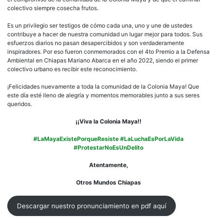
colectivo siempre cosecha frutos.
Es un privilegio ser testigos de cómo cada una, uno y une de ustedes
contribuye a hacer de nuestra comunidad un lugar mejor para todos. Sus
esfuerzos diarios no pasan desapercibidos y son verdaderamente
inspiradores. Por eso fueron conmemorados con el 4to Premio a la Defensa
Ambiental en Chiapas Mariano Abarca en el año 2022, siendo el primer
colectivo urbano es recibir este reconocimiento.
¡Felicidades nuevamente a toda la comunidad de la Colonia Maya! Que
este día esté lleno de alegría y momentos memorables junto a sus seres
queridos.
¡¡Viva la Colonia Maya!!
#LaMayaExistePorqueResiste
#LaLuchaEsPorLaVida
#ProtestarNoEsUnDelito
Atentamente,
Otros Mundos Chiapas
Descargar nuestro pronunciamiento en pdf aquí