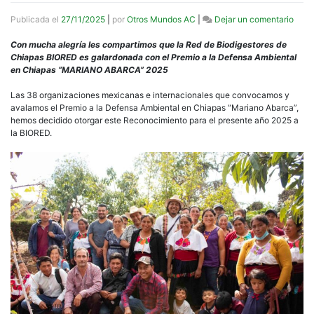
en
Publicada el
27/11/2025
|
por
Otros Mundos AC
|
Dejar un comentario
BIOR
gana
Con mucha alegría les compartimos que la Red de Biodigestores de
del
Chiapas BIORED es galardonada con el Premio a la Defensa Ambiental
Prem
en Chiapas “MARIANO ABARCA” 2025
a
la
Las 38 organizaciones mexicanas e internacionales que convocamos y
Defe
avalamos el Premio a la Defensa Ambiental en Chiapas “Mariano Abarca”,
Ambi
hemos decidido otorgar este Reconocimiento para el presente año 2025 a
en
la BIORED.
Chia
Mari
Abar
2025