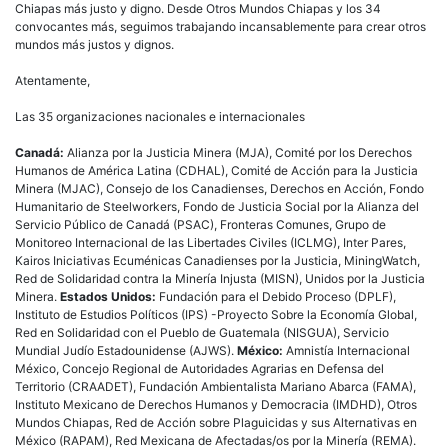
Chiapas más justo y digno. Desde Otros Mundos Chiapas y los 34
convocantes más, seguimos trabajando incansablemente para crear otros
mundos más justos y dignos.
Atentamente,
Las 35 organizaciones nacionales e internacionales
Canadá:
Alianza por la Justicia Minera (MJA), Comité por los Derechos
Humanos de América Latina (CDHAL), Comité de Acción para la Justicia
Minera (MJAC), Consejo de los Canadienses, Derechos en Acción, Fondo
Humanitario de Steelworkers, Fondo de Justicia Social por la Alianza del
Servicio Público de Canadá (PSAC), Fronteras Comunes, Grupo de
Monitoreo Internacional de las Libertades Civiles (ICLMG), Inter Pares,
Kairos Iniciativas Ecuménicas Canadienses por la Justicia, MiningWatch,
Red de Solidaridad contra la Minería Injusta (MISN), Unidos por la Justicia
Minera.
Estados Unidos:
Fundación para el Debido Proceso (DPLF),
Instituto de Estudios Políticos (IPS) -Proyecto Sobre la Economía Global,
Red en Solidaridad con el Pueblo de Guatemala (NISGUA), Servicio
Mundial Judío Estadounidense (AJWS).
México:
Amnistía Internacional
México, Concejo Regional de Autoridades Agrarias en Defensa del
Territorio (CRAADET), Fundación Ambientalista Mariano Abarca (FAMA),
Instituto Mexicano de Derechos Humanos y Democracia (IMDHD), Otros
Mundos Chiapas, Red de Acción sobre Plaguicidas y sus Alternativas en
México (RAPAM), Red Mexicana de Afectadas/os por la Minería (REMA).