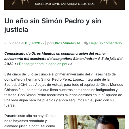
Un año sin Simón Pedro y sin
justicia
en
Publicada el
05/07/2022
|
por
Otros Mundos AC
|
Dejar un comentario
Un
año
Comunicado de Otros Mundos en conmemoración del primer
sin
aniversario del asesinato del compañero Simón Pedro – A 5 de julio del
Sim
2022
>>
Descargar comunicado en pdf
<<
Ped
y
Este cinco de julio se cumple el primer aniversario del vil asesinato del
sin
compañero y hermano Simón Pedro Pérez López, integrante de la
justi
Sociedad Civil Las Abejas de Acteal, para todo el equipo de Otros Mundos
Chiapas fue una noticia que llenó nuestros corazones de indignación y
tristeza. Con Simón Pedro recorrimos muchos caminos en la búsqueda de
una vida digna para los pueblos y ahora seguimos sin él, pero con su
fuerza.
Durante este año no hay día que
no te hayamos recodado y
clamado justicia por ti, tal como