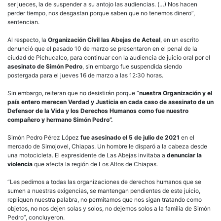
ser jueces, la de suspender a su antojo las audiencias. (…) Nos hacen
perder tiempo, nos desgastan porque saben que no tenemos dinero”,
sentencian.
Al respecto, la
Organización Civil las Abejas de Acteal
, en un escrito
denunció que el pasado 10 de marzo se presentaron en el penal de la
ciudad de Pichucalco, para continuar con la audiencia de juicio oral por el
asesinato de Simón Pedro
, sin embargo fue suspendida siendo
postergada para el jueves 16 de marzo a las 12:30 horas.
Sin embargo, reiteran que no desistirán porque “
nuestra Organización y el
país entero merecen Verdad y Justicia en cada caso de asesinato de un
Defensor de la Vida y los Derechos Humanos como fue nuestro
compañero y hermano Simón Pedro”.
Simón Pedro Pérez López
fue asesinado el 5 de julio de 2021
en el
mercado de Simojovel, Chiapas. Un hombre le disparó a la cabeza desde
una motocicleta. El expresidente de Las Abejas invitaba a
denunciar la
violencia
que afecta la región de Los Altos de Chiapas.
“Les pedimos a todas las organizaciones de derechos humanos que se
sumen a nuestras exigencias, se mantengan pendientes de este juicio,
repliquen nuestra palabra, no permitamos que nos sigan tratando como
objetos, no nos dejen solas y solos, no dejemos solos a la familia de Simón
Pedro”, concluyeron.