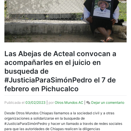
Las Abejas de Acteal convocan a
acompañarles en el juicio en
busqueda de
#JusticiaParaSimónPedro el 7 de
febrero en Pichucalco
en
Publicada el
03/02/2023
|
por
Otros Mundos AC
|
Dejar un comentario
Las
Abe
Desde Otros Mundos Chiapas llamamos a la sociedad civil y a otras
de
organizaciones a solidarizarse en la busqueda de
Acte
#JusticiaParaSimónPedro y hacer un llamado a través de redes sociales
con
para que las autoridades de Chiapas realicen la diligencias