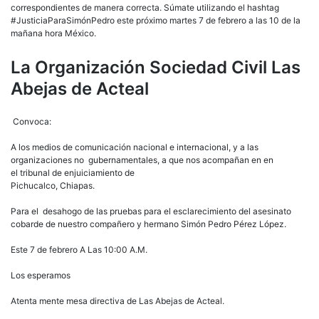
a
correspondientes de manera correcta. Súmate utilizando el hashtag
aco
#JusticiaParaSimónPedro este próximo martes 7 de febrero a las 10 de la
en
mañana hora México.
el
juic
La Organización Sociedad Civil Las
en
Abejas de Acteal
bus
de
#Ju
Convoca:
el
7
A los medios de comunicación nacional e internacional, y a las
de
organizaciones no gubernamentales, a que nos acompañan en en
febr
el tribunal de enjuiciamiento de
en
Pichucalco, Chiapas.
Pic
Para el desahogo de las pruebas para el esclarecimiento del asesinato
cobarde de nuestro compañero y hermano Simón Pedro Pérez López.
Este 7 de febrero A Las 10:00 A.M.
Los esperamos
Atenta mente mesa directiva de Las Abejas de Acteal.