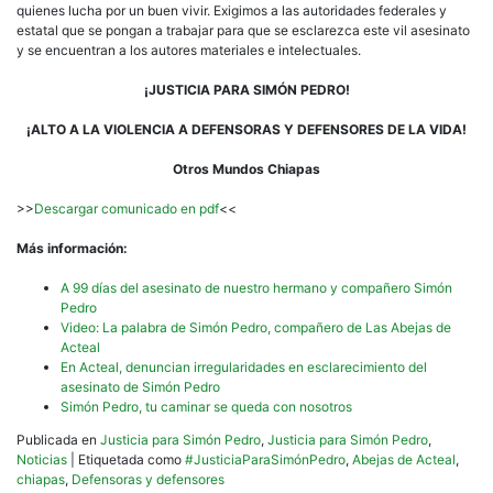
quienes lucha por un buen vivir. Exigimos a las autoridades federales y
estatal que se pongan a trabajar para que se esclarezca este vil asesinato
y se encuentran a los autores materiales e intelectuales.
¡JUSTICIA PARA SIMÓN PEDRO!
¡ALTO A LA VIOLENCIA A DEFENSORAS Y DEFENSORES DE LA VIDA!
Otros Mundos Chiapas
>>
Descargar comunicado en pdf
<<
Más información:
A 99 días del asesinato de nuestro hermano y compañero Simón
Pedro
Video: La palabra de Simón Pedro, compañero de Las Abejas de
Acteal
En Acteal, denuncian irregularidades en esclarecimiento del
asesinato de Simón Pedro
Simón Pedro, tu caminar se queda con nosotros
Publicada en
Justicia para Simón Pedro
,
Justicia para Simón Pedro
,
Noticias
|
Etiquetada como
#JusticiaParaSimónPedro
,
Abejas de Acteal
,
chiapas
,
Defensoras y defensores