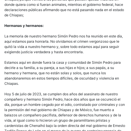
aniv
donde quiera como si fueran animales, mientras el gobierno federal, hace
del
declaraciones públicas afirmando que no está pasando nada en el estado
ases
de Chiapas;
de
Sim
Hermanas y hermanos:
Ped
y
La memoria de nuestro hermano Simón Pedro nos ha reunido en este día,
con
aquí estamos para honrarla. No olvidamos el crimen vergonzoso que le
la
quitó la vida a nuestro hermano y, sobre todo estamos aquí para seguir
viol
exigiendo justicia verdadera y hasta encontrarla.
en
Chi
Estamos aquí en donde fuera la casa y comunidad de Simón Pedro para
decirle a su familia, a su pareja, a sus hijas e hijos; a sus papás, a su
hermano y hermana, que no están solas y solos, que nunca los
abandonaremos en estos tiempos difíciles, de oscuridad y violencia en
Chiapas.
Hoy 5 de julio de 2023, se cumplen dos años del asesinato de nuestro
compañero y hermano Simón Pedro, hace dos años que se oscureció el
día, porque un hombre cegado por el odio, contratado por criminales y con
la permisión del mal gobierno de Chiapas y de México, fue muerto a
balazos un compañero pacifista, defensor de derechos humanos y de la
vida, al igual como lo hicieron un grupo de paramilitares priistas y
cardenistas de Chenalhó bajo la orden directa del mal gobierno de Ernesto
Zedillo Ponce de León en el marco de la guerra de contrainsurgencia de