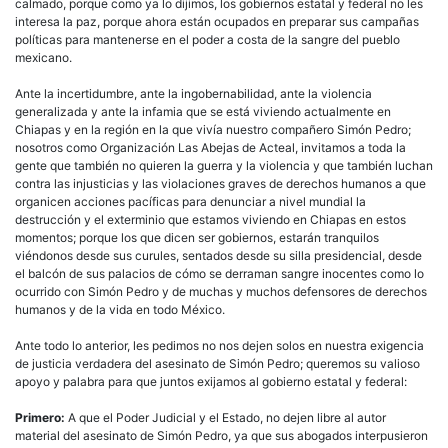
calmado, porque como ya lo dijimos, los gobiernos estatal y federal no les
interesa la paz, porque ahora están ocupados en preparar sus campañas
políticas para mantenerse en el poder a costa de la sangre del pueblo
mexicano.
Ante la incertidumbre, ante la ingobernabilidad, ante la violencia
generalizada y ante la infamia que se está viviendo actualmente en
Chiapas y en la región en la que vivía nuestro compañero Simón Pedro;
nosotros como Organización Las Abejas de Acteal, invitamos a toda la
gente que también no quieren la guerra y la violencia y que también luchan
contra las injusticias y las violaciones graves de derechos humanos a que
organicen acciones pacíficas para denunciar a nivel mundial la
destrucción y el exterminio que estamos viviendo en Chiapas en estos
momentos; porque los que dicen ser gobiernos, estarán tranquilos
viéndonos desde sus curules, sentados desde su silla presidencial, desde
el balcón de sus palacios de cómo se derraman sangre inocentes como lo
ocurrido con Simón Pedro y de muchas y muchos defensores de derechos
humanos y de la vida en todo México.
Ante todo lo anterior, les pedimos no nos dejen solos en nuestra exigencia
de justicia verdadera del asesinato de Simón Pedro; queremos su valioso
apoyo y palabra para que juntos exijamos al gobierno estatal y federal:
Primero:
A que el Poder Judicial y el Estado, no dejen libre al autor
material del asesinato de Simón Pedro, ya que sus abogados interpusieron