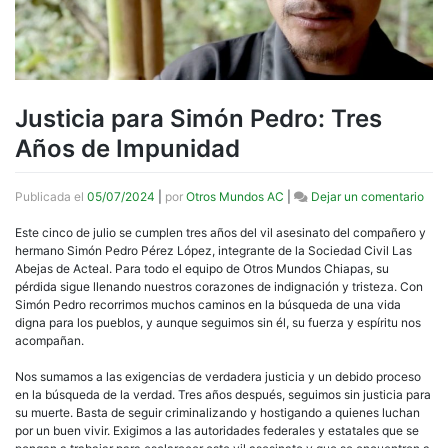
Justicia para Simón Pedro: Tres
Años de Impunidad
en
Publicada el
05/07/2024
|
por
Otros Mundos AC
|
Dejar un comentario
Just
para
Este cinco de julio se cumplen tres años del vil asesinato del compañero y
Sim
hermano Simón Pedro Pérez López, integrante de la Sociedad Civil Las
Pedr
Abejas de Acteal. Para todo el equipo de Otros Mundos Chiapas, su
Tres
pérdida sigue llenando nuestros corazones de indignación y tristeza. Con
Año
Simón Pedro recorrimos muchos caminos en la búsqueda de una vida
de
digna para los pueblos, y aunque seguimos sin él, su fuerza y espíritu nos
Imp
acompañan.
Nos sumamos a las exigencias de verdadera justicia y un debido proceso
en la búsqueda de la verdad. Tres años después, seguimos sin justicia para
su muerte. Basta de seguir criminalizando y hostigando a quienes luchan
por un buen vivir. Exigimos a las autoridades federales y estatales que se