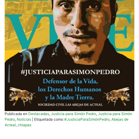
Publicada en
Destacadas
,
Justicia para Simón Pedro
,
Justicia para Simón
Pedro
,
Noticias
|
Etiquetada como
#JusticiaParaSimónPedro
,
Abejas de
Acteal
,
chiapas