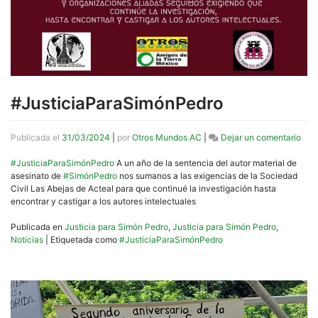
#JusticiaParaSimónPedro
en
Publicada el
31/03/2024
|
por
Otros Mundos AC
|
Dejar un comentario
#Ju
#JusticiaParaSimónPedro
A un año de la sentencia del autor material de
asesinato de
#SimónPedro
nos sumanos a las exigencias de la Sociedad
Civil Las Abejas de Acteal para que continué la investigación hasta
encontrar y castigar a los autores intelectuales
Publicada en
Justicia para Simón Pedro
,
Justicia para Simón Pedro
,
Noticias
|
Etiquetada como
#JusticiaParaSimónPedro