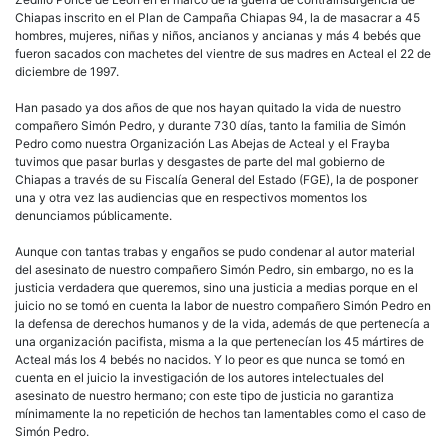
Chiapas inscrito en el Plan de Campaña Chiapas 94, la de masacrar a 45
hombres, mujeres, niñas y niños, ancianos y ancianas y más 4 bebés que
fueron sacados con machetes del vientre de sus madres en Acteal el 22 de
diciembre de 1997.
Han pasado ya dos años de que nos hayan quitado la vida de nuestro
compañero Simón Pedro, y durante 730 días, tanto la familia de Simón
Pedro como nuestra Organización Las Abejas de Acteal y el Frayba
tuvimos que pasar burlas y desgastes de parte del mal gobierno de
Chiapas a través de su Fiscalía General del Estado (FGE), la de posponer
una y otra vez las audiencias que en respectivos momentos los
denunciamos públicamente.
Aunque con tantas trabas y engaños se pudo condenar al autor material
del asesinato de nuestro compañero Simón Pedro, sin embargo, no es la
justicia verdadera que queremos, sino una justicia a medias porque en el
juicio no se tomó en cuenta la labor de nuestro compañero Simón Pedro en
la defensa de derechos humanos y de la vida, además de que pertenecía a
una organización pacifista, misma a la que pertenecían los 45 mártires de
Acteal más los 4 bebés no nacidos. Y lo peor es que nunca se tomó en
cuenta en el juicio la investigación de los autores intelectuales del
asesinato de nuestro hermano; con este tipo de justicia no garantiza
mínimamente la no repetición de hechos tan lamentables como el caso de
Simón Pedro.