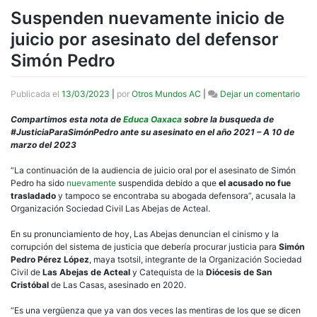
Suspenden nuevamente inicio de
juicio por asesinato del defensor
Simón Pedro
en
Publicada el
13/03/2023
|
por
Otros Mundos AC
|
Dejar un comentario
Sus
nue
Compartimos esta nota de
Educa Oaxaca
sobre la busqueda de
inici
#JusticiaParaSimónPedro ante su asesinato en el año 2021 – A 10 de
de
marzo del 2023
juici
por
“La continuación de la audiencia de juicio oral por el asesinato de Simón
ases
Pedro ha sido
nuevamente
suspendida debido a que
el acusado no fue
del
trasladado
y tampoco se encontraba su abogada defensora”, acusala la
defe
Organización Sociedad Civil Las Abejas de Acteal.
Sim
Ped
En su pronunciamiento de hoy, Las Abejas denuncian el cinismo y la
corrupción del sistema de justicia que debería procurar justicia para
Simón
Pedro Pérez López
, maya tsotsil, integrante de la Organización Sociedad
Civil de
Las Abejas de Acteal
y Catequista de la
Diócesis de San
Cristóbal
de Las Casas, asesinado en 2020.
“Es una vergüenza que ya van dos veces las mentiras de los que se dicen