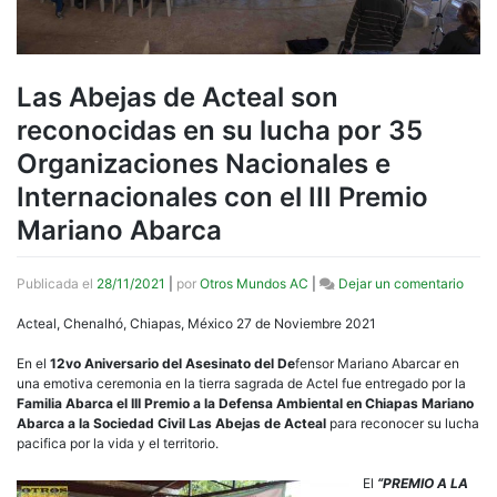
Las Abejas de Acteal son
reconocidas en su lucha por 35
Organizaciones Nacionales e
Internacionales con el III Premio
Mariano Abarca
en
Publicada el
28/11/2021
|
por
Otros Mundos AC
|
Dejar un comentario
Las
Abej
Acteal, Chenalhó, Chiapas, México 27 de Noviembre 2021
de
Actea
En el
12vo Aniversario del Asesinato del De
fensor Mariano Abarcar en
son
una emotiva ceremonia en la tierra sagrada de Actel fue entregado por la
reco
Familia Abarca el III Premio a la Defensa Ambiental en Chiapas Mariano
en
Abarca a la Sociedad Civil Las Abejas de Acteal
para reconocer su lucha
su
pacifica por la vida y el territorio.
lucha
por
El
“PREMIO A LA