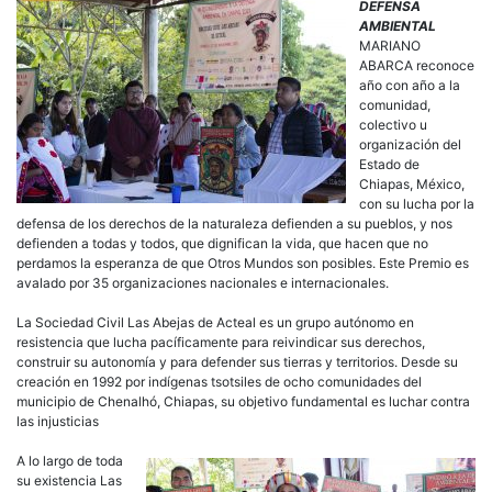
35
DEFENSA
Orga
AMBIENTAL
Naci
MARIANO
e
ABARCA reconoce
Inter
año con año a la
con
comunidad,
el
colectivo u
III
organización del
Prem
Estado de
Mari
Chiapas, México,
Abar
con su lucha por la
defensa de los derechos de la naturaleza defienden a su pueblos, y nos
defienden a todas y todos, que dignifican la vida, que hacen que no
perdamos la esperanza de que Otros Mundos son posibles. Este Premio es
avalado por 35 organizaciones nacionales e internacionales.
La Sociedad Civil Las Abejas de Acteal es un grupo autónomo en
resistencia que lucha pacíficamente para reivindicar sus derechos,
construir su autonomía y para defender sus tierras y territorios. Desde su
creación en 1992 por indígenas tsotsiles de ocho comunidades del
municipio de Chenalhó, Chiapas, su objetivo fundamental es luchar contra
las injusticias
A lo largo de toda
su existencia Las