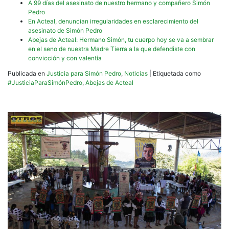
A 99 días del asesinato de nuestro hermano y compañero Simón
Pedro
En Acteal, denuncian irregularidades en esclarecimiento del
asesinato de Simón Pedro
Abejas de Acteal: Hermano Simón, tu cuerpo hoy se va a sembrar
en el seno de nuestra Madre Tierra a la que defendiste con
convicción y con valentía
Publicada en
Justicia para Simón Pedro
,
Noticias
|
Etiquetada como
#JusticiaParaSimónPedro
,
Abejas de Acteal