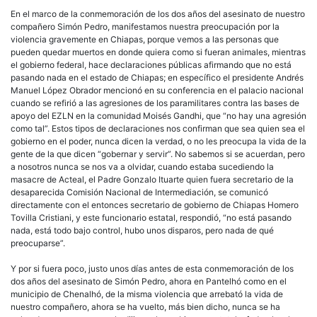
En el marco de la conmemoración de los dos años del asesinato de nuestro
compañero Simón Pedro, manifestamos nuestra preocupación por la
violencia gravemente en Chiapas, porque vemos a las personas que
pueden quedar muertos en donde quiera como si fueran animales, mientras
el gobierno federal, hace declaraciones públicas afirmando que no está
pasando nada en el estado de Chiapas; en específico el presidente Andrés
Manuel López Obrador mencionó en su conferencia en el palacio nacional
cuando se refirió a las agresiones de los paramilitares contra las bases de
apoyo del EZLN en la comunidad Moisés Gandhi, que “no hay una agresión
como tal”. Estos tipos de declaraciones nos confirman que sea quien sea el
gobierno en el poder, nunca dicen la verdad, o no les preocupa la vida de la
gente de la que dicen “gobernar y servir”. No sabemos si se acuerdan, pero
a nosotros nunca se nos va a olvidar, cuando estaba sucediendo la
masacre de Acteal, el Padre Gonzalo Ituarte quien fuera secretario de la
desaparecida Comisión Nacional de Intermediación, se comunicó
directamente con el entonces secretario de gobierno de Chiapas Homero
Tovilla Cristiani, y este funcionario estatal, respondió, “no está pasando
nada, está todo bajo control, hubo unos disparos, pero nada de qué
preocuparse”.
Y por si fuera poco, justo unos días antes de esta conmemoración de los
dos años del asesinato de Simón Pedro, ahora en Pantelhó como en el
municipio de Chenalhó, de la misma violencia que arrebató la vida de
nuestro compañero, ahora se ha vuelto, más bien dicho, nunca se ha