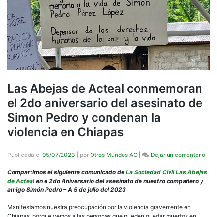
Las Abejas de Acteal conmemoran
el 2do aniversario del asesinato de
Simon Pedro y condenan la
violencia en Chiapas
en
Publicada el
05/07/2023
|
por
Otros Mundos AC
|
Dejar un comentario
Las
Abe
Compartimos el siguiente comunicado de
La Sociedad Civil Las Abejas
de
de Acteal
en e 2do Aniversario del asesinato de nuestro compañero y
Acte
amigo Simón Pedro – A 5 de julio del 2023
con
el
Manifestamos nuestra preocupación por la violencia gravemente en
2do
Chiapas, porque vemos a las personas que pueden quedar muertos en