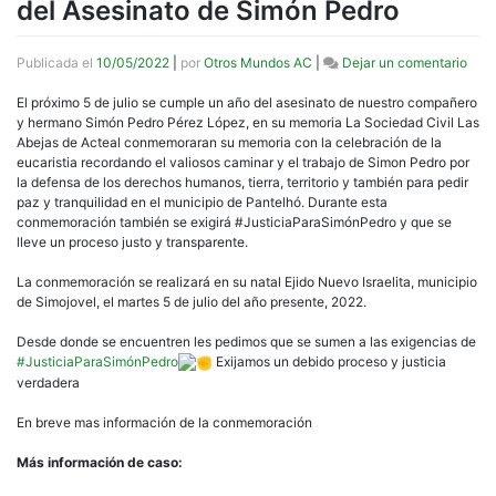
del Asesinato de Simón Pedro
en
Publicada el
10/05/2022
|
por
Otros Mundos AC
|
Dejar un comentario
Las
Abej
El próximo 5 de julio se cumple un año del asesinato de nuestro compañero
de
y hermano Simón Pedro Pérez López, en su memoria La Sociedad Civil Las
Acte
Abejas de Acteal conmemoraran su memoria con la celebración de la
Con
eucaristia recordando el valiosos caminar y el trabajo de Simon Pedro por
el
la defensa de los derechos humanos, tierra, territorio y también para pedir
1er
paz y tranquilidad en el municipio de Pantelhó. Durante esta
Aniv
conmemoración también se exigirá #JusticiaParaSimónPedro y que se
del
lleve un proceso justo y transparente.
Ases
de
La conmemoración se realizará en su natal Ejido Nuevo Israelita, municipio
Sim
de Simojovel, el martes 5 de julio del año presente, 2022.
Pedr
Desde donde se encuentren les pedimos que se sumen a las exigencias de
#JusticiaParaSimónPedro
Exijamos un debido proceso y justicia
verdadera
En breve mas información de la conmemoración
Más información de caso: