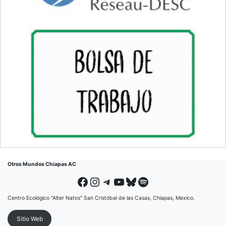
Otros Mundos Chiapas AC
Facebook
Instagram
Telegram
YouTube
Bluesky
Spotify
Centro Ecológico "Alter Natos" San Cristóbal de las Casas, Chiapas, Mexico.
Sitio Web