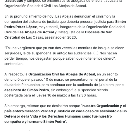
del
trasladado
y tampoco se encontraba su abogada defensora”, acusala la
defe
Organización Sociedad Civil Las Abejas de Acteal.
Sim
Ped
En su pronunciamiento de hoy, Las Abejas denuncian el cinismo y la
corrupción del sistema de justicia que debería procurar justicia para
Simón
Pedro Pérez López
, maya tsotsil, integrante de la Organización Sociedad
Civil de
Las Abejas de Acteal
y Catequista de la
Diócesis de San
Cristóbal
de Las Casas, asesinado en 2020.
“Es una vergüenza que ya van dos veces las mentiras de los que se dicen
ser jueces, la de suspender a su antojo las audiencias. (…) Nos hacen
perder tiempo, nos desgastan porque saben que no tenemos dinero”,
sentencian.
Al respecto, la
Organización Civil las Abejas de Acteal
, en un escrito
denunció que el pasado 10 de marzo se presentaron en el penal de la
ciudad de Pichucalco, para continuar con la audiencia de juicio oral por el
asesinato de Simón Pedro
, sin embargo fue suspendida siendo
postergada para el jueves 16 de marzo a las 12:30 horas.
Sin embargo, reiteran que no desistirán porque “
nuestra Organización y el
país entero merecen Verdad y Justicia en cada caso de asesinato de un
Defensor de la Vida y los Derechos Humanos como fue nuestro
compañero y hermano Simón Pedro”.