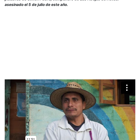
de
asesinado el 5 de julio de este año.
Simó
Pedr
comp
de
Las
Abej
de
Acte