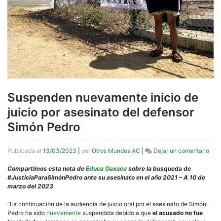
Suspenden nuevamente inicio de
juicio por asesinato del defensor
Simón Pedro
en
Publicada el
13/03/2023
|
por
Otros Mundos AC
|
Dejar un comentario
Sus
nue
Compartimos esta nota de
Educa Oaxaca
sobre la busqueda de
inici
#JusticiaParaSimónPedro ante su asesinato en el año 2021 – A 10 de
de
marzo del 2023
juici
por
“La continuación de la audiencia de juicio oral por el asesinato de Simón
ases
Pedro ha sido
nuevamente
suspendida debido a que
el acusado no fue