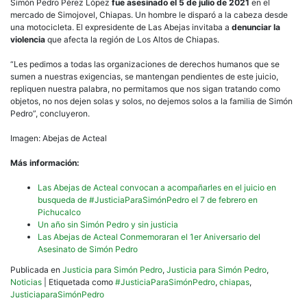
Simón Pedro Pérez López
fue asesinado el 5 de julio de 2021
en el
mercado de Simojovel, Chiapas. Un hombre le disparó a la cabeza desde
una motocicleta. El expresidente de Las Abejas invitaba a
denunciar la
violencia
que afecta la región de Los Altos de Chiapas.
“Les pedimos a todas las organizaciones de derechos humanos que se
sumen a nuestras exigencias, se mantengan pendientes de este juicio,
repliquen nuestra palabra, no permitamos que nos sigan tratando como
objetos, no nos dejen solas y solos, no dejemos solos a la familia de Simón
Pedro”, concluyeron.
Imagen: Abejas de Acteal
Más información:
Las Abejas de Acteal convocan a acompañarles en el juicio en
busqueda de #JusticiaParaSimónPedro el 7 de febrero en
Pichucalco
Un año sin Simón Pedro y sin justicia
Las Abejas de Acteal Conmemoraran el 1er Aniversario del
Asesinato de Simón Pedro
Publicada en
Justicia para Simón Pedro
,
Justicia para Simón Pedro
,
Noticias
|
Etiquetada como
#JusticiaParaSimónPedro
,
chiapas
,
JusticiaparaSimónPedro