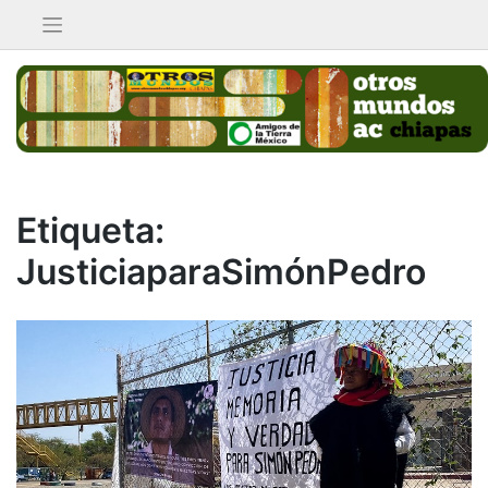
Saltar
al
contenido
Etiqueta:
JusticiaparaSimónPedro