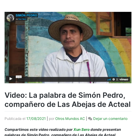
Video: La palabra de Simón Pedro,
compañero de Las Abejas de Acteal
en
Publicada el
17/08/2021
|
por
Otros Mundos AC
|
Dejar un comentario
Vide
La
Compartimos este video realizado por
Xun Sero
donde presentan
pala
palabras de Simón Pedro, compañero de Las Abejas de Acteal