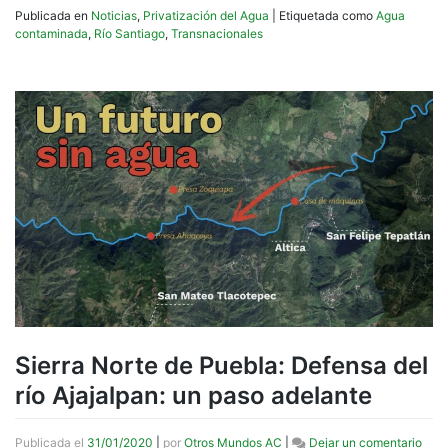
Publicada en
Noticias
,
Privatización del Agua
|
Etiquetada como
Agua
contaminada
,
Río Santiago
,
Transnacionales
Sierra Norte de Puebla: Defensa del
río Ajajalpan: un paso adelante
en
Publicada el
31/01/2020
|
por
Otros Mundos AC
|
Dejar un comentario