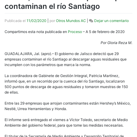
contaminan el río Santiago
en
Publicada el
11/02/2020
|
por
Otros Mundos AC
|
Dejar un comentario
Guad
Hers
Compartimos esta nota publicada en
Proceso
– A 5 de febrero de 2020
Nest
y
Por Gloria Reza M.
Hond
entr
GUADALAJARA, Jal. (apro).– El gobierno de Jalisco detectó que 29
las
empresas contaminan el río Santiago al descargar aguas residuales que
29
incumplen con los parámetros que marca la norma.
empr
que
La coordinadora de Gabinete de Gestión Integral, Patricia Martínez,
cont
informó que, en un recorrido por la cuenca del río Santiago, localizaron
el
500 puntos de descarga de aguas residuales y tomaron muestras de 150
río
de ellas.
Sant
Entre las 29 empresas que arrojan contaminantes están Hershey’s México,
Nestlé, Urrea Herramientas y Honda.
El informe será entregado el viernes a Víctor Toledo, secretario de Medio
Ambiente del gobierno federal, para que tome las medidas necesarias.
El titular de la Secretaría de Medio Ambiente y Desarrollo Territorial de