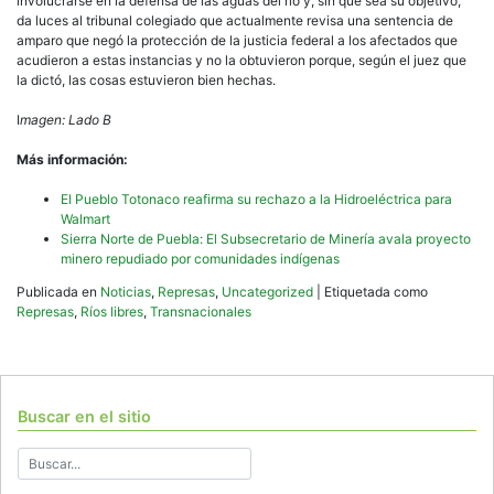
involucrarse en la defensa de las aguas del río y, sin que sea su objetivo,
da luces al tribunal colegiado que actualmente revisa una sentencia de
amparo que negó la protección de la justicia federal a los afectados que
acudieron a estas instancias y no la obtuvieron porque, según el juez que
la dictó, las cosas estuvieron bien hechas.
I
magen: Lado B
Más información:
El Pueblo Totonaco reafirma su rechazo a la Hidroeléctrica para
Walmart
Sierra Norte de Puebla: El Subsecretario de Minería avala proyecto
minero repudiado por comunidades indígenas
Publicada en
Noticias
,
Represas
,
Uncategorized
|
Etiquetada como
Represas
,
Ríos libres
,
Transnacionales
Buscar en el sitio