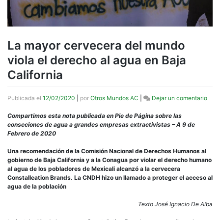
La mayor cervecera del mundo
viola el derecho al agua en Baja
California
en
Publicada el
12/02/2020
|
por
Otros Mundos AC
|
Dejar un comentario
La
may
Compartimos esta nota publicada en Pie de Página sobre las
cerv
conseciones de agua a grandes empresas extractivistas – A 9 de
del
Febrero de 2020
mun
viola
Una recomendación de la Comisión Nacional de Derechos Humanos al
el
gobierno de Baja California y a la Conagua por violar el derecho humano
dere
al agua de los pobladores de Mexicali alcanzó a la cervecera
al
Constalleation Brands. La CNDH hizo un llamado a proteger el acceso al
agu
agua de la población
en
Baja
Texto José Ignacio De Alba
Calif