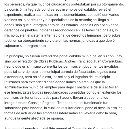
los permisos, ya que muchos ciudadanos protestaban por su otorgamiento.
La comisión, integrada por diversos miembros del cabildo, revisó el
expediente, realizó asambleas en las comunidades, consultó con varios
vecinos en lo particular y a especialistas en la materia; así llegó a la
conclusión que el otorgamiento de las citadas licencias violaban varios
derechos de pueblos indígenas reconocidos en las leyes nacionales, lo
mismo que en el sistema internacional de derechos humanos, pero sobre
todo, en su otorgamiento se violaron las normas jurídicas a que debió
sujetarse su otorgamiento.
En principio, no fueron extendidos por el cabildo municipal en su conjunto,
sino por el regidor de Obras Públicas, Andrés Francisco Juan Covarrubias,
hecho que en sí mismo convertía los permisos en documentos inválidos,
pues tal servidor público municipal carecía de facultades legales para
extenderlos, pero no sólo eso, los sellos y el logotipo del municipio
utilizados para extender dichas concesiones no eran los que la
administración municipal empleó para dejar constancia de sus actos en
ese trienio. Estas burdas irregularidades cometidas por quien extendió los
permisos sin tener facultades para hacerlo llevan a suponer a los
integrantes de Consejo Regional Totonaco que el funcionario fue
sobornado para hacerlo, lo cual, de resultar cierto, pone al descubierto las
formas de actuar de las empresas interesadas en llevar a cabo la obra,
aunque la gente afectada se oponga.
Junto con el permiso, el cabildo revocó el Convenio de Colaboración