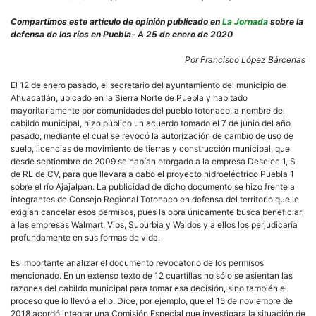
Sier
Nort
Compartimos este artículo de opinión publicado en
La Jornada
sobre la
de
defensa de los ríos en Puebla- A 25 de enero de 2020
Pueb
Defe
Por Francisco López Bárcenas
del
río
El 12 de enero pasado, el secretario del ayuntamiento del municipio de
Ajaj
Ahuacatlán, ubicado en la Sierra Norte de Puebla y habitado
un
mayoritariamente por comunidades del pueblo totonaco, a nombre del
paso
cabildo municipal, hizo público un acuerdo tomado el 7 de junio del año
adel
pasado, mediante el cual se revocó la autorización de cambio de uso de
suelo, licencias de movimiento de tierras y construcción municipal, que
desde septiembre de 2009 se habían otorgado a la empresa Deselec 1, S
de RL de CV, para que llevara a cabo el proyecto hidroeléctrico Puebla 1
sobre el río Ajajalpan. La publicidad de dicho documento se hizo frente a
integrantes de Consejo Regional Totonaco en defensa del territorio que le
exigían cancelar esos permisos, pues la obra únicamente busca beneficiar
a las empresas Walmart, Vips, Suburbia y Waldos y a ellos los perjudicaría
profundamente en sus formas de vida.
Es importante analizar el documento revocatorio de los permisos
mencionado. En un extenso texto de 12 cuartillas no sólo se asientan las
razones del cabildo municipal para tomar esa decisión, sino también el
proceso que lo llevó a ello. Dice, por ejemplo, que el 15 de noviembre de
2018 acordó integrar una Comisión Especial que investigara la situación de