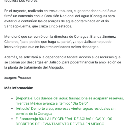
tequilera Los Valores.
En el trayecto, realizado en tres autobuses, el gobernador anunció que
firmó un convenio con la Comisión Nacional del Agua (Conagua) para
evitar que continúen las descargas de agua contaminada en el río
Santiago-Lerma, que cruza cinco estados.
Mencionó que se reunió con la directora de Conagua, Blanca Jiménez
Cisneros, “para pedirle que haga su parte”, ya que Jalisco no puede
intervenir para que en las otras entidades eviten descargas.
Además, se solicitará a la dependencia federal acceso a los recursos que
se cobran por descargas en Jalisco, para poder financiar la ampliación de
la planta de tratamiento del Ahogado.
Imagen: Proceso
Más Información:
[Reportaje] Los dueños del agua: trasnacionales acaparan reservas,
mientras México avanza al temido “Día Cero”
[Artículo] De norte a sur, empresas vierten aguas residuales sin
permiso de la Conagua
El Escaramujo 83: LA LEY GENERAL DE AGUAS (LGA) Y LOS
DECRETOS DE LEVANTAMIENTO DE VEDA EN MÉXICO