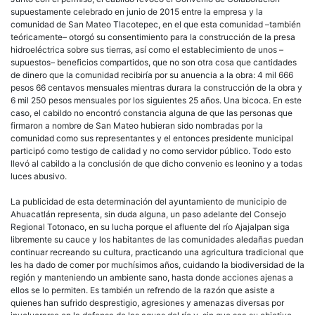
supuestamente celebrado en junio de 2015 entre la empresa y la
comunidad de San Mateo Tlacotepec, en el que esta comunidad –también
teóricamente– otorgó su consentimiento para la construcción de la presa
hidroeléctrica sobre sus tierras, así como el establecimiento de unos –
supuestos– beneficios compartidos, que no son otra cosa que cantidades
de dinero que la comunidad recibiría por su anuencia a la obra: 4 mil 666
pesos 66 centavos mensuales mientras durara la construcción de la obra y
6 mil 250 pesos mensuales por los siguientes 25 años. Una bicoca. En este
caso, el cabildo no encontró constancia alguna de que las personas que
firmaron a nombre de San Mateo hubieran sido nombradas por la
comunidad como sus representantes y el entonces presidente municipal
participó como testigo de calidad y no como servidor público. Todo esto
llevó al cabildo a la conclusión de que dicho convenio es leonino y a todas
luces abusivo.
La publicidad de esta determinación del ayuntamiento de municipio de
Ahuacatlán representa, sin duda alguna, un paso adelante del Consejo
Regional Totonaco, en su lucha porque el afluente del río Ajajalpan siga
libremente su cauce y los habitantes de las comunidades aledañas puedan
continuar recreando su cultura, practicando una agricultura tradicional que
les ha dado de comer por muchísimos años, cuidando la biodiversidad de la
región y manteniendo un ambiente sano, hasta donde acciones ajenas a
ellos se lo permiten. Es también un refrendo de la razón que asiste a
quienes han sufrido desprestigio, agresiones y amenazas diversas por