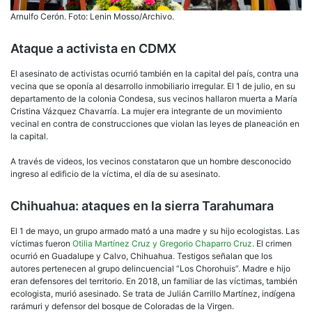
Arnulfo Cerón. Foto: Lenin Mosso/Archivo.
Ataque a activista en CDMX
El asesinato de activistas ocurrió también en la capital del país, contra una
vecina que se oponía al desarrollo inmobiliario irregular. El 1 de julio, en su
departamento de la colonia Condesa, sus vecinos hallaron muerta a María
Cristina Vázquez Chavarría. La mujer era integrante de un movimiento
vecinal en contra de construcciones que violan las leyes de planeación en
la capital.
A través de videos, los vecinos constataron que un hombre desconocido
ingreso al edificio de la víctima, el día de su asesinato.
Chihuahua: ataques en la sierra Tarahumara
El 1 de mayo, un grupo armado mató a una madre y su hijo ecologistas. Las
víctimas fueron
Otilia Martínez Cruz y Gregorio Chaparro Cruz
. El crimen
ocurrió en Guadalupe y Calvo, Chihuahua. Testigos señalan que los
autores pertenecen al grupo delincuencial “Los Chorohuis”. Madre e hijo
eran defensores del territorio. En 2018, un familiar de las víctimas, también
ecologista, murió asesinado. Se trata de Julián Carrillo Martínez, indígena
rarámuri y defensor del bosque de Coloradas de la Virgen.