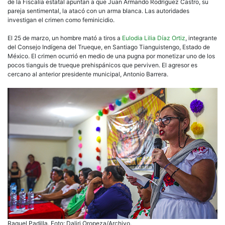
de la Fiscalía estatal apuntan a que Juan Armando Rodríguez Castro, su
pareja sentimental, la atacó con un arma blanca. Las autoridades
investigan el crimen como feminicidio.
El 25 de marzo, un hombre mató a tiros a
Eulodia Lilia Díaz Ortiz
, integrante
del Consejo Indígena del Trueque, en Santiago Tianguistengo, Estado de
México. El crimen ocurrió en medio de una pugna por monetizar uno de los
pocos tianguis de trueque prehispánicos que perviven. El agresor es
cercano al anterior presidente municipal, Antonio Barrera.
Raquel Padilla. Foto: Daliri Oropeza/Archivo.