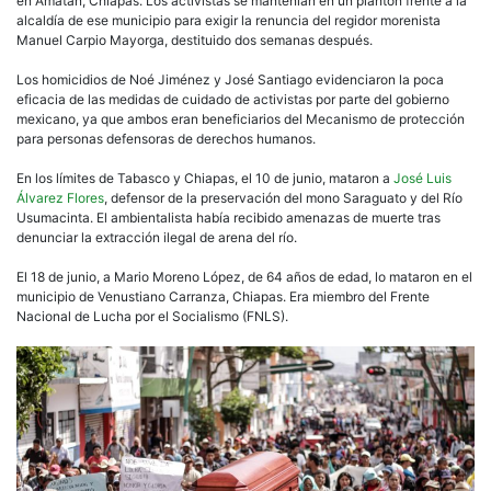
en Amatán, Chiapas. Los activistas se mantenían en un plantón frente a la
alcaldía de ese municipio para exigir la renuncia del regidor morenista
Manuel Carpio Mayorga, destituido dos semanas después.
Los homicidios de Noé Jiménez y José Santiago evidenciaron la poca
eficacia de las medidas de cuidado de activistas por parte del gobierno
mexicano, ya que ambos eran beneficiarios del Mecanismo de protección
para personas defensoras de derechos humanos.
En los límites de Tabasco y Chiapas, el 10 de junio, mataron a
José Luis
Álvarez Flores
, defensor de la preservación del mono Saraguato y del Río
Usumacinta. El ambientalista había recibido amenazas de muerte tras
denunciar la extracción ilegal de arena del río.
El 18 de junio, a Mario Moreno López, de 64 años de edad, lo mataron en el
municipio de Venustiano Carranza, Chiapas. Era miembro del Frente
Nacional de Lucha por el Socialismo (FNLS).