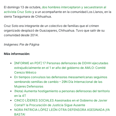
El domingo 13 de octubre,
dos hombres interceptaron y secuestraron al
activista Cruz Soto
y a un acompañante en la comunidad Los Llanos, en la
sierra Taragumara de Chihuahua.
Cruz Soto era integrante de un colectivo de familias que el crimen
organizado desplazó de Guazapares, Chihuahua. Tuvo que salir de su
comunidad desde 2014.
Imágenes: Pie de Página
Más información:
[INFORME en PDF] 17 Personas defensoras de DDHH ejecutadas
extrajudicialmente en el 1 er año del gobierno de AMLO: Comité
Cerezo México
En tiempos convulsos las defensoras mesoamericanas seguimos
sembrando semillas de cambio – 29N Día Internacional de las
Mujeres Defensoras
(Nota) Aumenta hostigamiento a personas defensoras del territorio
en la 4T
CINCO LÍDERES SOCIALES Asesinados en el Gobierno de Javier
CorralY la Procuración de Justicia Sigue Ausente
NORA PATRICIA LÓPEZ LEÓN OTRA DEFENSORA ASESINADA ¡YA
BASTA!