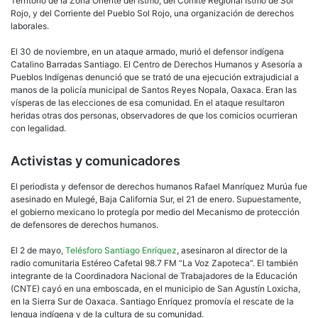
Territorio de la Zona Oriente del Istmo, del Comité Regional Istmo de Sol
Rojo, y del Corriente del Pueblo Sol Rojo, una organización de derechos
laborales.
El 30 de noviembre, en un ataque armado, murió el defensor indígena
Catalino Barradas Santiago. El Centro de Derechos Humanos y Asesoría a
Pueblos Indígenas denunció que se trató de una ejecución extrajudicial a
manos de la policía municipal de Santos Reyes Nopala, Oaxaca. Eran las
vísperas de las elecciones de esa comunidad. En el ataque resultaron
heridas otras dos personas, observadores de que los comicios ocurrieran
con legalidad.
Activistas y comunicadores
El periodista y defensor de derechos humanos Rafael Manríquez Murúa fue
asesinado en Mulegé, Baja California Sur, el 21 de enero. Supuestamente,
el gobierno mexicano lo protegía por medio del Mecanismo de protección
de defensores de derechos humanos.
El 2 de mayo,
Telésforo Santiago Enríquez
, asesinaron al director de la
radio comunitaria Estéreo Cafetal 98.7 FM “La Voz Zapoteca”. El también
integrante de la Coordinadora Nacional de Trabajadores de la Educación
(CNTE) cayó en una emboscada, en el municipio de San Agustín Loxicha,
en la Sierra Sur de Oaxaca. Santiago Enríquez promovía el rescate de la
lengua indígena y de la cultura de su comunidad.