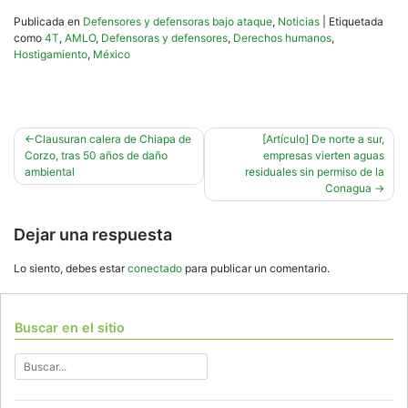
Publicada en
Defensores y defensoras bajo ataque
,
Noticias
|
Etiquetada
como
4T
,
AMLO
,
Defensoras y defensores
,
Derechos humanos
,
Hostigamiento
,
México
Navegación
Clausuran calera de Chiapa de
[Artículo] De norte a sur,
Corzo, tras 50 años de daño
empresas vierten aguas
de
ambiental
residuales sin permiso de la
entradas
Conagua
Dejar una respuesta
Lo siento, debes estar
conectado
para publicar un comentario.
Buscar en el sitio