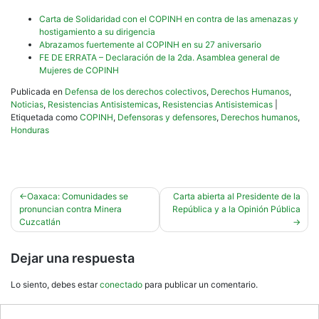
Carta de Solidaridad con el COPINH en contra de las amenazas y
hostigamiento a su dirigencia
Abrazamos fuertemente al COPINH en su 27 aniversario
FE DE ERRATA – Declaración de la 2da. Asamblea general de
Mujeres de COPINH
Publicada en
Defensa de los derechos colectivos
,
Derechos Humanos
,
Noticias
,
Resistencias Antisistemicas
,
Resistencias Antisistemicas
|
Etiquetada como
COPINH
,
Defensoras y defensores
,
Derechos humanos
,
Honduras
Navegación
Oaxaca: Comunidades se
Carta abierta al Presidente de la
pronuncian contra Minera
República y a la Opinión Pública
de
Cuzcatlán
entradas
Dejar una respuesta
Lo siento, debes estar
conectado
para publicar un comentario.