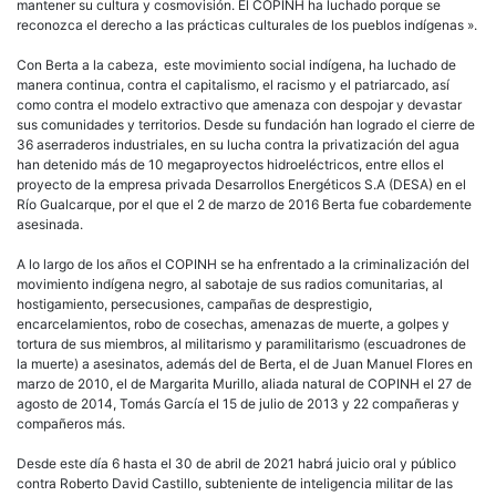
mantener su cultura y cosmovisión. El COPINH ha luchado porque se
reconozca el derecho a las prácticas culturales de los pueblos indígenas ».
Con Berta a la cabeza, este movimiento social indígena, ha luchado de
manera continua, contra el capitalismo, el racismo y el patriarcado, así
como contra el modelo extractivo que amenaza con despojar y devastar
sus comunidades y territorios. Desde su fundación han logrado el cierre de
36 aserraderos industriales, en su lucha contra la privatización del agua
han detenido más de 10 megaproyectos hidroeléctricos, entre ellos el
proyecto de la empresa privada Desarrollos Energéticos S.A (DESA) en el
Río Gualcarque, por el que el 2 de marzo de 2016 Berta fue cobardemente
asesinada.
A lo largo de los años el COPINH se ha enfrentado a la criminalización del
movimiento indígena negro, al sabotaje de sus radios comunitarias, al
hostigamiento, persecusiones, campañas de desprestigio,
encarcelamientos, robo de cosechas, amenazas de muerte, a golpes y
tortura de sus miembros, al militarismo y paramilitarismo (escuadrones de
la muerte) a asesinatos, además del de Berta, el de Juan Manuel Flores en
marzo de 2010, el de Margarita Murillo, aliada natural de COPINH el 27 de
agosto de 2014, Tomás García el 15 de julio de 2013 y 22 compañeras y
compañeros más.
Desde este día 6 hasta el 30 de abril de 2021 habrá juicio oral y público
contra Roberto David Castillo, subteniente de inteligencia militar de las