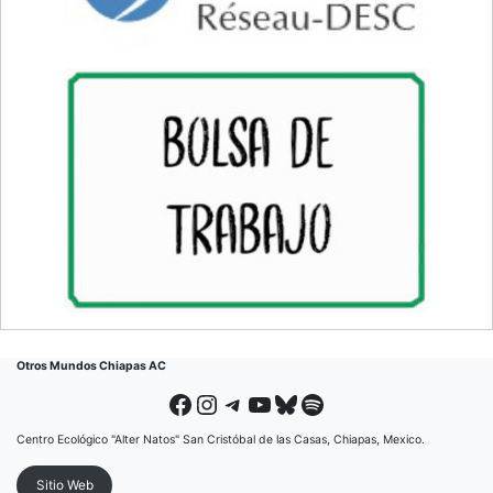
Otros Mundos Chiapas AC
Facebook
Instagram
Telegram
YouTube
Bluesky
Spotify
Centro Ecológico "Alter Natos" San Cristóbal de las Casas, Chiapas, Mexico.
Sitio Web