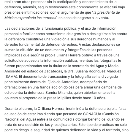
realizaron otras personas sin la participación y consentimiento de la
defensora, además, según testimonios esta compraventa se efectuó bajo
presiones e intimidaciones, con el argumento de que “
la presidenta de
México expropiaría los terrenos
” en caso de negarse a la venta.
Las declaraciones de la funcionaria pública, y el uso de información
personal o familiar como herramienta de agresión o deslegitimación contra
la defensora constituye una violación a sus derechos humanos y al
derecho fundamental de defender derechos. A estas declaraciones se
suman la difusión de un documento y fotografías de las personas
implicadas que según la propia Liliana Herrera obtuvo a través de una
solicitud de acceso a la información pública, mientras las fotografías le
fueron proporcionadas por la titular de la secretaria del Agua y Medio
Ambiente del estado de Zacatecas, la Dra. Susana Rodríguez Márquez
(SAMA). El documento de transacción y la fotografía se ha divulgado
principalmente dentro del Ejido de Atotonilco, acompañado de
difamaciones en una franca acción dolosa para armar una campaña de
odio contra la defensora Sandra Miranda, quien abiertamente se ha
opuesto al proyecto de la presa Milpillas desde hace 10 años.
Durante el careo, la C. Iliana Herrera, incriminó a la defensora bajo la falsa
acusación de estar impidiendo que personal de CONAGUA (Comisión
Nacional del Agua) entre a la comunidad a otorgar beneficios; cuando se
trata de una decisión de las y los ejidatarios. Este tipo de prácticas no solo
pone en riesgo la seguridad de quienes defienden la vida y el territorio, sino