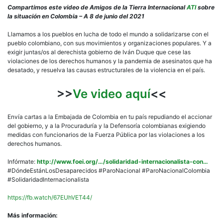
Compartimos este video de Amigos de la Tierra Internacional
ATI
sobre
la situación en Colombia – A 8 de junio del 2021
Llamamos a los pueblos en lucha de todo el mundo a solidarizarse con el
pueblo colombiano, con sus movimientos y organizaciones populares. Y a
exigir juntas/os al derechista gobierno de Iván Duque que cese las
violaciones de los derechos humanos y la pandemia de asesinatos que ha
desatado, y resuelva las causas estructurales de la violencia en el país.
>>
Ve video aquí
<<
Envía cartas a la Embajada de Colombia en tu país repudiando el accionar
del gobierno, y a la Procuraduría y la Defensoría colombianas exigiendo
medidas con funcionarios de la Fuerza Pública por las violaciones a los
derechos humanos.
Infórmate:
http://www.foei.org/…/solidaridad-internacionalista-con…
#DóndeEstánLosDesaparecidos #ParoNacional #ParoNacionalColombia
#SolidaridadInternacionalista
https://fb.watch/67EUhVET44/
Más información: