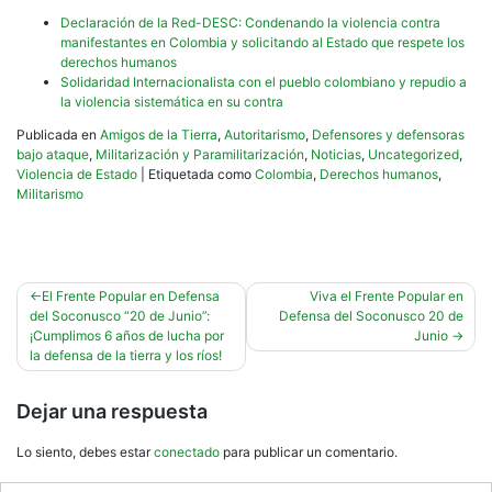
Declaración de la Red-DESC: Condenando la violencia contra
manifestantes en Colombia y solicitando al Estado que respete los
derechos humanos
Solidaridad Internacionalista con el pueblo colombiano y repudio a
la violencia sistemática en su contra
Publicada en
Amigos de la Tierra
,
Autoritarismo
,
Defensores y defensoras
bajo ataque
,
Militarización y Paramilitarización
,
Noticias
,
Uncategorized
,
Violencia de Estado
|
Etiquetada como
Colombia
,
Derechos humanos
,
Militarismo
Navegación
El Frente Popular en Defensa
Viva el Frente Popular en
del Soconusco “20 de Junio”:
Defensa del Soconusco 20 de
de
¡Cumplimos 6 años de lucha por
Junio
entradas
la defensa de la tierra y los ríos!
Dejar una respuesta
Lo siento, debes estar
conectado
para publicar un comentario.